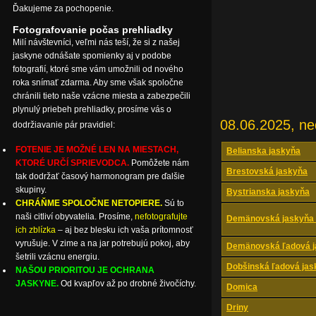
Ďakujeme za pochopenie.
Fotografovanie počas prehliadky
Milí návštevníci, veľmi nás teší, že si z našej
jaskyne odnášate spomienky aj v podobe
fotografií, ktoré sme vám umožnili od nového
roka snímať zdarma. Aby sme však spoločne
chránili tieto naše vzácne miesta a zabezpečili
plynulý priebeh prehliadky, prosíme vás o
08.06.2025, ne
dodržiavanie pár pravidiel:
FOTENIE JE MOŽNÉ LEN NA MIESTACH,
Belianska jaskyňa
KTORÉ URČÍ SPRIEVODCA.
Pomôžete nám
Brestovská jaskyňa
tak dodržať časový harmonogram pre ďalšie
skupiny.
Bystrianska jaskyňa
CHRÁŇME SPOLOČNE NETOPIERE.
Sú to
naši citliví obyvatelia. Prosíme,
nefotografujte
Demänovská jaskyňa 
ich zblízka
– aj bez blesku ich vaša prítomnosť
vyrušuje. V zime a na jar potrebujú pokoj, aby
Demänovská ľadová j
šetrili vzácnu energiu.
Dobšinská ľadová jas
NAŠOU PRIORITOU JE OCHRANA
JASKYNE.
Od kvapľov až po drobné živočíchy.
Domica
Driny