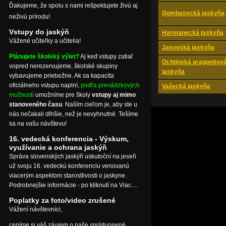
Ďakujeme, že spolu s nami rešpektujete živú aj
Gombasecká jaskyňa
neživú prírodu!
Vstupy do jaskýň
Harmanecká jaskyňa
Vážené učiteľky a učitelia!
Jasovská jaskyňa
Plánujete školský výlet?
Aj keď vstupy zatiaľ
Ochtinská aragonitov
vopred nerezervujeme, školské skupiny
jaskyňa
vybavujeme priebežne. Ak sa kapacita
oficiálneho vstupu naplní,
podľa prevádzkových
Važecká jaskyňa
možností
umožníme pre školy
vstupy aj mimo
stanoveného času
. Naším cieľom je, aby ste u
nás nečakali dlhšie, než je nevyhnutné. Tešíme
sa na vašu návštevu!
16. vedecká konferencia - Výskum,
využívanie a ochrana jaskýň
Správa slovenských jaskýň uskutoční na jeseň
už svoju 16. vedeckú konferenciu venovanú
viacerým aspektom starostlivosti o jaskyne.
Podrobnejšie informácie - po kliknutí na Viac....
Poplatky za foto/video zrušené
Vážení návštevníci,
ceníme si váš záujem o naše sprístupnené