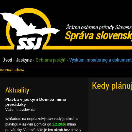
Štátna ochrana prírody Slovens
Správa slovensk
Úvod
Jaskyne
Ochrana jaskýň
Výskum, monitoring a dokument
ÚVODNÁ STRÁNKA
Kedy plánu
Aktuality
Plavba v jaskyni Domica mimo
prevádzky
Vážení návštevníci,
vzhľadom na nepriaznivý stav vody je okruh s
plavbou v jaskyni Domica od
1.2.2026
mimo
prevádzky. V prevádzke je len okruh bez plavby.