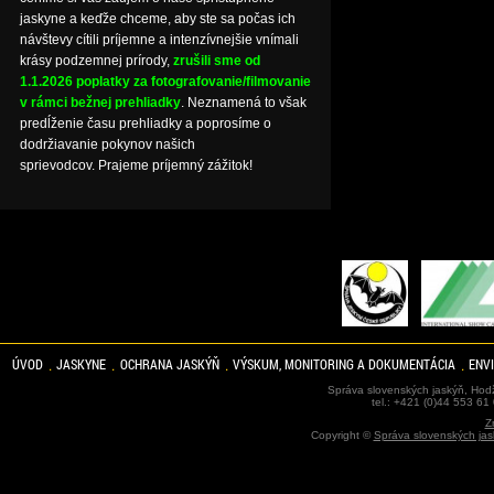
jaskyne a keďže chceme, aby ste sa počas ich
návštevy cítili príjemne a intenzívnejšie vnímali
krásy podzemnej prírody,
zrušili sme od
1.1.2026 poplatky za fotografovanie/filmovanie
v rámci bežnej prehliadky
. Neznamená to však
predĺženie času prehliadky a poprosíme o
dodržiavanie pokynov našich
sprievodcov. Prajeme príjemný zážitok!
ÚVOD
JASKYNE
OCHRANA JASKÝŇ
VÝSKUM, MONITORING A DOKUMENTÁCIA
ENV
Správa slovenských jaskýň, Hodž
tel.: +421 (0)44 553 61
Z
Copyright ©
Správa slovenských jas