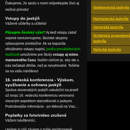
Ďakujeme, že spolu s nami rešpektujete živú aj
Gombasecká jaskyňa
neživú prírodu!
Vstupy do jaskýň
Harmanecká jaskyňa
Vážené učiteľky a učitelia!
Jasovská jaskyňa
Plánujete školský výlet?
Aj keď vstupy zatiaľ
Ochtinská aragonitov
vopred nerezervujeme, školské skupiny
jaskyňa
vybavujeme priebežne. Ak sa kapacita
oficiálneho vstupu naplní,
podľa prevádzkových
Važecká jaskyňa
možností
umožníme pre školy
vstupy aj mimo
stanoveného času
. Naším cieľom je, aby ste u
nás nečakali dlhšie, než je nevyhnutné. Tešíme
sa na vašu návštevu!
16. vedecká konferencia - Výskum,
využívanie a ochrana jaskýň
Správa slovenských jaskýň uskutoční na jeseň
už svoju 16. vedeckú konferenciu venovanú
viacerým aspektom starostlivosti o jaskyne.
Podrobnejšie informácie - po kliknutí na Viac....
Poplatky za foto/video zrušené
Vážení návštevníci,
ceníme si váš záujem o naše sprístupnené