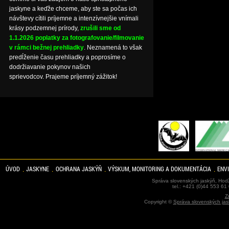
jaskyne a keďže chceme, aby ste sa počas ich
návštevy cítili príjemne a intenzívnejšie vnímali
krásy podzemnej prírody,
zrušili sme od
1.1.2026 poplatky za fotografovanie/filmovanie
v rámci bežnej prehliadky
. Neznamená to však
predĺženie času prehliadky a poprosíme o
dodržiavanie pokynov našich
sprievodcov. Prajeme príjemný zážitok!
ÚVOD
JASKYNE
OCHRANA JASKÝŇ
VÝSKUM, MONITORING A DOKUMENTÁCIA
ENV
Správa slovenských jaskýň, Hodž
tel.: +421 (0)44 553 61
Z
Copyright ©
Správa slovenských jas