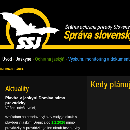
Štátna ochrana prírody Slovens
Správa slovensk
Úvod
Jaskyne
Ochrana jaskýň
Výskum, monitoring a dokument
ÚVODNÁ STRÁNKA
Kedy plánu
Aktuality
Plavba v jaskyni Domica mimo
prevádzky
Vážení návštevníci,
vzhľadom na nepriaznivý stav vody je okruh s
plavbou v jaskyni Domica od
1.2.2026
mimo
prevádzky. V prevádzke je len okruh bez plavby.