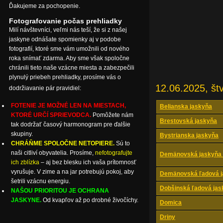
Ďakujeme za pochopenie.
Fotografovanie počas prehliadky
Milí návštevníci, veľmi nás teší, že si z našej
jaskyne odnášate spomienky aj v podobe
fotografií, ktoré sme vám umožnili od nového
roka snímať zdarma. Aby sme však spoločne
chránili tieto naše vzácne miesta a zabezpečili
plynulý priebeh prehliadky, prosíme vás o
12.06.2025, štv
dodržiavanie pár pravidiel:
FOTENIE JE MOŽNÉ LEN NA MIESTACH,
Belianska jaskyňa
KTORÉ URČÍ SPRIEVODCA.
Pomôžete nám
Brestovská jaskyňa
tak dodržať časový harmonogram pre ďalšie
skupiny.
Bystrianska jaskyňa
CHRÁŇME SPOLOČNE NETOPIERE.
Sú to
naši citliví obyvatelia. Prosíme,
nefotografujte
Demänovská jaskyňa 
ich zblízka
– aj bez blesku ich vaša prítomnosť
vyrušuje. V zime a na jar potrebujú pokoj, aby
Demänovská ľadová j
šetrili vzácnu energiu.
Dobšinská ľadová jas
NAŠOU PRIORITOU JE OCHRANA
JASKYNE.
Od kvapľov až po drobné živočíchy.
Domica
Driny