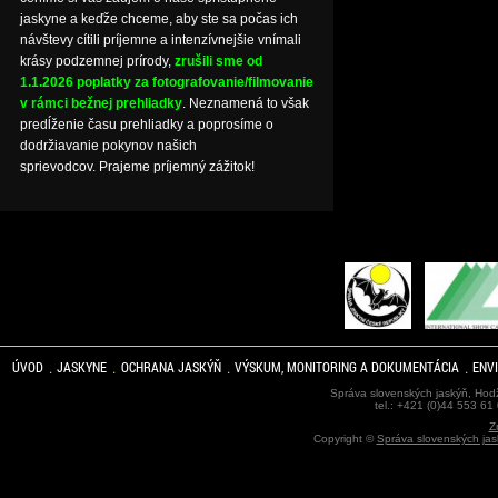
jaskyne a keďže chceme, aby ste sa počas ich
návštevy cítili príjemne a intenzívnejšie vnímali
krásy podzemnej prírody,
zrušili sme od
1.1.2026 poplatky za fotografovanie/filmovanie
v rámci bežnej prehliadky
. Neznamená to však
predĺženie času prehliadky a poprosíme o
dodržiavanie pokynov našich
sprievodcov. Prajeme príjemný zážitok!
ÚVOD
JASKYNE
OCHRANA JASKÝŇ
VÝSKUM, MONITORING A DOKUMENTÁCIA
ENV
Správa slovenských jaskýň, Hodž
tel.: +421 (0)44 553 61
Z
Copyright ©
Správa slovenských jas