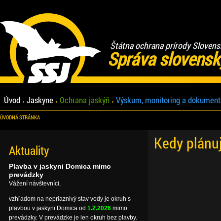
Štátna ochrana prírody Slovens
Správa slovensk
Úvod
Jaskyne
Ochrana jaskýň
Výskum, monitoring a dokument
ÚVODNÁ STRÁNKA
Kedy plánu
Aktuality
Plavba v jaskyni Domica mimo
prevádzky
Vážení návštevníci,
vzhľadom na nepriaznivý stav vody je okruh s
plavbou v jaskyni Domica od
1.2.2026
mimo
prevádzky. V prevádzke je len okruh bez plavby.