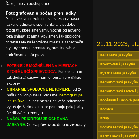
Ďakujeme za pochopenie.
Fotografovanie počas prehliadky
Milí návštevníci, veľmi nás teší, že si z našej
jaskyne odnášate spomienky aj v podobe
fotografií, ktoré sme vám umožnili od nového
roka snímať zdarma. Aby sme však spoločne
chránili tieto naše vzácne miesta a zabezpečili
21.11.2023, ut
plynulý priebeh prehliadky, prosíme vás o
dodržiavanie pár pravidiel:
Belianska jaskyňa
Brestovská jaskyňa
FOTENIE JE MOŽNÉ LEN NA MIESTACH,
KTORÉ URČÍ SPRIEVODCA.
Pomôžete nám
Bystrianska jaskyňa
tak dodržať časový harmonogram pre ďalšie
Demänovská jaskyňa 
skupiny.
CHRÁŇME SPOLOČNE NETOPIERE.
Sú to
Demänovská ľadová j
naši citliví obyvatelia. Prosíme,
nefotografujte
Dobšinská ľadová jas
ich zblízka
– aj bez blesku ich vaša prítomnosť
vyrušuje. V zime a na jar potrebujú pokoj, aby
Domica
šetrili vzácnu energiu.
Driny
NAŠOU PRIORITOU JE OCHRANA
JASKYNE.
Od kvapľov až po drobné živočíchy.
Gombasecká jaskyňa
Harmanecká jaskyňa