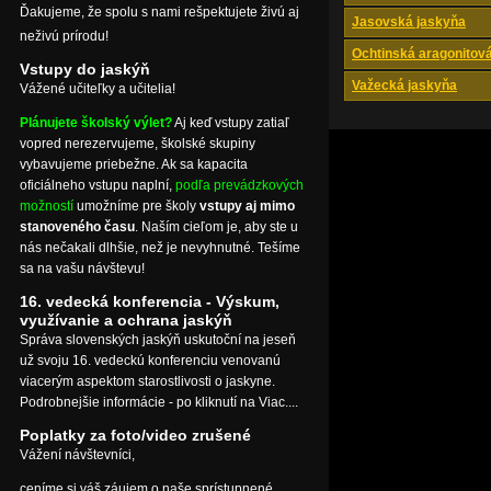
Ďakujeme, že spolu s nami rešpektujete živú aj
Jasovská jaskyňa
neživú prírodu!
Ochtinská aragonitov
Vstupy do jaskýň
Važecká jaskyňa
Vážené učiteľky a učitelia!
Plánujete školský výlet?
Aj keď vstupy zatiaľ
vopred nerezervujeme, školské skupiny
vybavujeme priebežne. Ak sa kapacita
oficiálneho vstupu naplní,
podľa prevádzkových
možností
umožníme pre školy
vstupy aj mimo
stanoveného času
. Naším cieľom je, aby ste u
nás nečakali dlhšie, než je nevyhnutné. Tešíme
sa na vašu návštevu!
16. vedecká konferencia - Výskum,
využívanie a ochrana jaskýň
Správa slovenských jaskýň uskutoční na jeseň
už svoju 16. vedeckú konferenciu venovanú
viacerým aspektom starostlivosti o jaskyne.
Podrobnejšie informácie - po kliknutí na Viac....
Poplatky za foto/video zrušené
Vážení návštevníci,
ceníme si váš záujem o naše sprístupnené