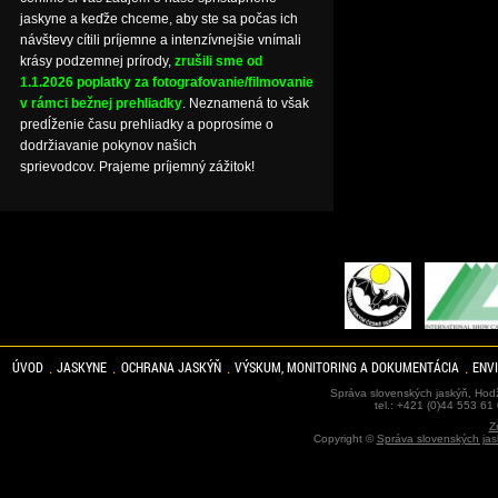
jaskyne a keďže chceme, aby ste sa počas ich
návštevy cítili príjemne a intenzívnejšie vnímali
krásy podzemnej prírody,
zrušili sme od
1.1.2026 poplatky za fotografovanie/filmovanie
v rámci bežnej prehliadky
. Neznamená to však
predĺženie času prehliadky a poprosíme o
dodržiavanie pokynov našich
sprievodcov. Prajeme príjemný zážitok!
ÚVOD
JASKYNE
OCHRANA JASKÝŇ
VÝSKUM, MONITORING A DOKUMENTÁCIA
ENV
Správa slovenských jaskýň, Hodž
tel.: +421 (0)44 553 61
Z
Copyright ©
Správa slovenských jas