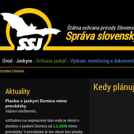
Štátna ochrana prírody Slovens
Správa slovensk
Úvod
Jaskyne
Ochrana jaskýň
Výskum, monitoring a dokument
ÚVODNÁ STRÁNKA
Kedy plánu
Aktuality
Plavba v jaskyni Domica mimo
prevádzky
Vážení návštevníci,
vzhľadom na nepriaznivý stav vody je okruh s
plavbou v jaskyni Domica od
1.2.2026
mimo
prevádzky. V prevádzke je len okruh bez plavby.