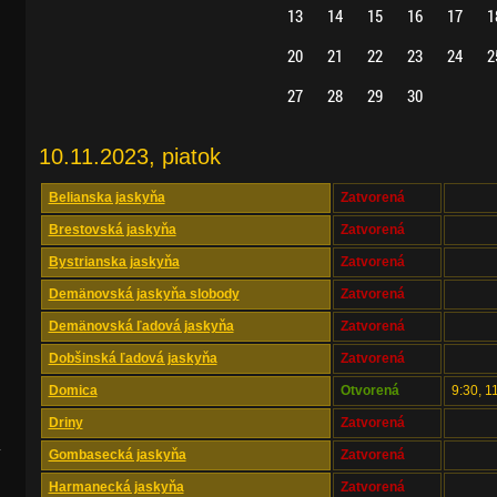
13
14
15
16
17
1
20
21
22
23
24
2
27
28
29
30
10.11.2023, piatok
Belianska jaskyňa
Zatvorená
Brestovská jaskyňa
Zatvorená
Bystrianska jaskyňa
Zatvorená
Demänovská jaskyňa slobody
Zatvorená
Demänovská ľadová jaskyňa
Zatvorená
Dobšinská ľadová jaskyňa
Zatvorená
Domica
Otvorená
9:30, 1
Driny
Zatvorená
.
Gombasecká jaskyňa
Zatvorená
Harmanecká jaskyňa
Zatvorená