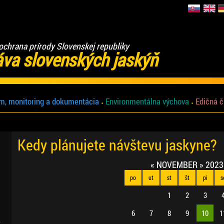
ochrana prírody Slovenskej republiky
áva slovenských jaskýň
m, monitoring a dokumentácia
Environmentálna výchova
Edičná č
Kedy plánujete návštevu jaskyne?
«
NOVEMBER
»
2023
po
ut
st
št
pi
s
1
2
3
6
7
8
9
10
1
.