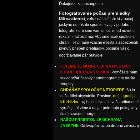
Ďakujeme za pochopenie.
Fotografovanie počas prehliadky
Milí návštevníci, veľmi nás teší, že si z našej
jaskyne odnášate spomienky aj v podobe
fotografií, ktoré sme vám umožnili od nového
roka snímať zdarma. Aby sme však spoločne
chránili tieto naše vzácne miesta a zabezpečili
plynulý priebeh prehliadky, prosíme vás o
dodržiavanie pár pravidiel:
FOTENIE JE MOŽNÉ LEN NA MIESTACH,
KTORÉ URČÍ SPRIEVODCA.
Pomôžete nám
tak dodržať časový harmonogram pre ďalšie
skupiny.
CHRÁŇME SPOLOČNE NETOPIERE.
Sú to
naši citliví obyvatelia. Prosíme,
nefotografujte
ich zblízka
– aj bez blesku ich vaša prítomnosť
vyrušuje. V zime a na jar potrebujú pokoj, aby
šetrili vzácnu energiu.
NAŠOU PRIORITOU JE OCHRANA
JASKYNE.
Od kvapľov až po drobné živočíchy