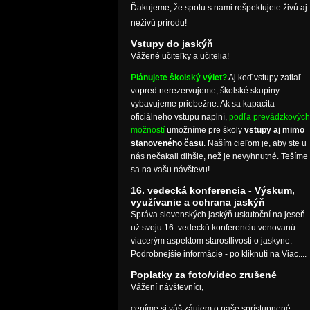
Ďakujeme, že spolu s nami rešpektujete živú aj
neživú prírodu!
Vstupy do jaskýň
Vážené učiteľky a učitelia!
Plánujete školský výlet?
Aj keď vstupy zatiaľ
vopred nerezervujeme, školské skupiny
vybavujeme priebežne. Ak sa kapacita
oficiálneho vstupu naplní,
podľa prevádzkových
možností
umožníme pre školy
vstupy aj mimo
stanoveného času
. Naším cieľom je, aby ste u
nás nečakali dlhšie, než je nevyhnutné. Tešíme
sa na vašu návštevu!
16. vedecká konferencia - Výskum,
využívanie a ochrana jaskýň
Správa slovenských jaskýň uskutoční na jeseň
už svoju 16. vedeckú konferenciu venovanú
viacerým aspektom starostlivosti o jaskyne.
Podrobnejšie informácie - po kliknutí na Viac....
Poplatky za foto/video zrušené
Vážení návštevníci,
ceníme si váš záujem o naše sprístupnené