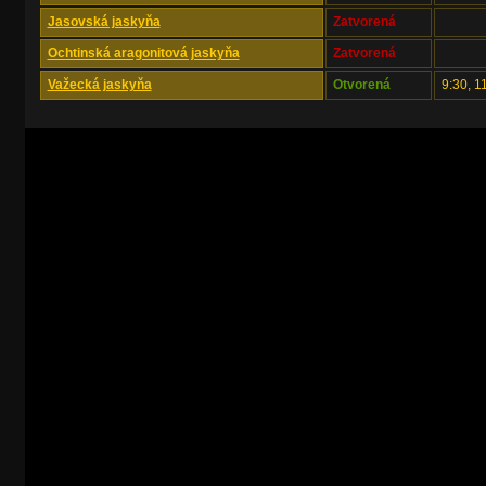
Jasovská jaskyňa
Zatvorená
Ochtinská aragonitová jaskyňa
Zatvorená
Važecká jaskyňa
Otvorená
9:30, 1