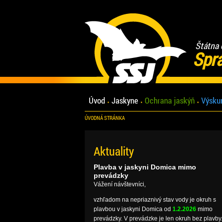
Štátna 
Spr
Úvod
Jaskyne
Ochrana jaskýň
Výsku
ÚVODNÁ STRÁNKA
Aktuality
Plavba v jaskyni Domica mimo
prevádzky
Vážení návštevníci,
vzhľadom na nepriaznivý stav vody je okruh s
plavbou v jaskyni Domica od
1.2.2026
mimo
prevádzky. V prevádzke je len okruh bez plavby