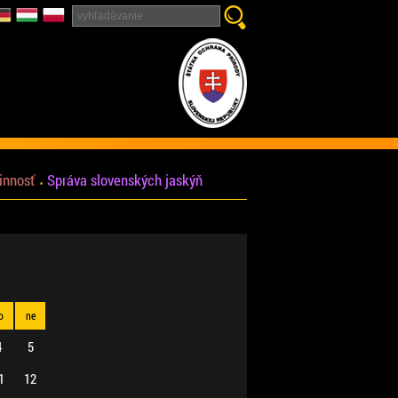
innosť
Správa slovenských jaskýň
o
ne
4
5
1
12