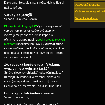
Ďakujeme, že spolu s nami rešpektujete živú aj
Jasovská jaskyňa
neživú prírodu!
Ochtinská aragonitov
Vstupy do jaskýň
Važecká jaskyňa
Vážené učiteľky a učitelia!
Plánujete školský výlet?
Aj keď vstupy zatiaľ
vopred nerezervujeme, školské skupiny
vybavujeme priebežne. Ak sa kapacita
oficiálneho vstupu naplní,
podľa prevádzkových
možností
umožníme pre školy
vstupy aj mimo
stanoveného času
. Naším cieľom je, aby ste u
nás nečakali dlhšie, než je nevyhnutné. Tešíme
sa na vašu návštevu!
16. vedecká konferencia - Výskum,
využívanie a ochrana jaskýň
Správa slovenských jaskýň uskutoční na jeseň
už svoju 16. vedeckú konferenciu venovanú
viacerým aspektom starostlivosti o jaskyne.
Podrobnejšie informácie - po kliknutí na Viac....
Poplatky za foto/video zrušené
Vážení návštevníci,
ceníme si váš záujem o naše sprístupnené