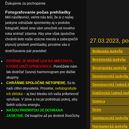
Ďakujeme za pochopenie.
Fotografovanie počas prehliadky
Milí návštevníci, veľmi nás teší, že si z našej
jaskyne odnášate spomienky aj v podobe
fotografií, ktoré sme vám umožnili od nového
roka snímať zdarma. Aby sme však spoločne
chránili tieto naše vzácne miesta a zabezpečili
27.03.2023, po
plynulý priebeh prehliadky, prosíme vás o
dodržiavanie pár pravidiel:
Belianska jaskyňa
Brestovská jaskyňa
FOTENIE JE MOŽNÉ LEN NA MIESTACH,
KTORÉ URČÍ SPRIEVODCA.
Pomôžete nám
Bystrianska jaskyňa
tak dodržať časový harmonogram pre ďalšie
Demänovská jaskyňa 
skupiny.
CHRÁŇME SPOLOČNE NETOPIERE.
Sú to
Demänovská ľadová j
naši citliví obyvatelia. Prosíme,
nefotografujte
Dobšinská ľadová jas
ich zblízka
– aj bez blesku ich vaša prítomnosť
vyrušuje. V zime a na jar potrebujú pokoj, aby
Domica
šetrili vzácnu energiu.
Driny
NAŠOU PRIORITOU JE OCHRANA
JASKYNE.
Od kvapľov až po drobné živočíchy.
Gombasecká jaskyňa
Harmanecká jaskyňa