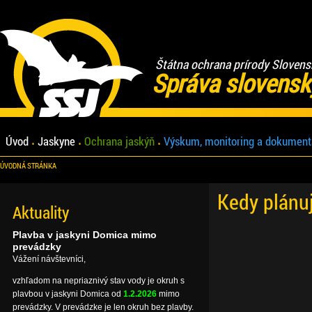
Štátna ochrana prírody Slovens
Správa slovensk
Úvod
Jaskyne
Ochrana jaskýň
Výskum, monitoring a dokument
ÚVODNÁ STRÁNKA
Kedy plánu
Aktuality
Plavba v jaskyni Domica mimo
prevádzky
Vážení návštevníci,
vzhľadom na nepriaznivý stav vody je okruh s
plavbou v jaskyni Domica od
1.2.2026
mimo
prevádzky. V prevádzke je len okruh bez plavby.