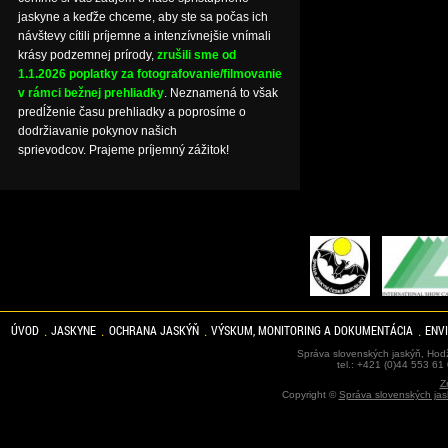
jaskyne a keďže chceme, aby ste sa počas ich
návštevy cítili príjemne a intenzívnejšie vnímali
krásy podzemnej prírody,
zrušili sme od
1.1.2026 poplatky za fotografovanie/filmovanie
v rámci bežnej prehliadky
. Neznamená to však
predĺženie času prehliadky a poprosíme o
dodržiavanie pokynov našich
sprievodcov. Prajeme príjemný zážitok!
ÚVOD
JASKYNE
OCHRANA JASKÝŇ
VÝSKUM, MONITORING A DOKUMENTÁCIA
ENV
Správa slovenských jaskýň, Hodž
tel.: +421 (0)44 553 61
Z
Copyright ©
Správa slovenských jas