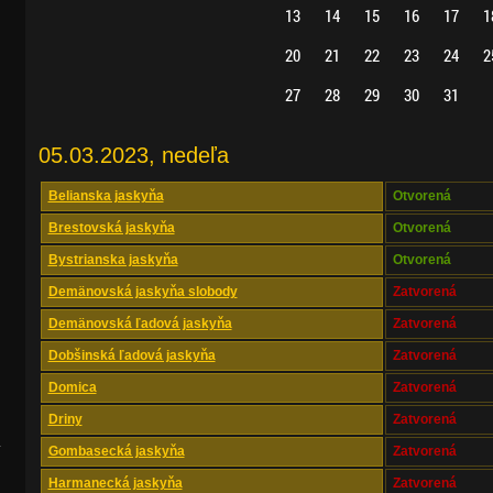
13
14
15
16
17
1
20
21
22
23
24
2
27
28
29
30
31
05.03.2023, nedeľa
Belianska jaskyňa
Otvorená
Brestovská jaskyňa
Otvorená
Bystrianska jaskyňa
Otvorená
Demänovská jaskyňa slobody
Zatvorená
Demänovská ľadová jaskyňa
Zatvorená
Dobšinská ľadová jaskyňa
Zatvorená
Domica
Zatvorená
Driny
Zatvorená
.
Gombasecká jaskyňa
Zatvorená
Harmanecká jaskyňa
Zatvorená