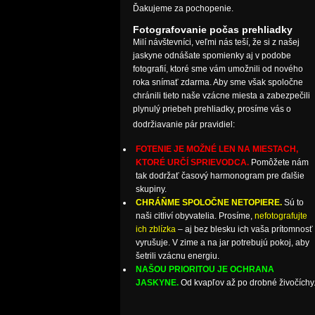
Ďakujeme za pochopenie.
Fotografovanie počas prehliadky
Milí návštevníci, veľmi nás teší, že si z našej
jaskyne odnášate spomienky aj v podobe
fotografií, ktoré sme vám umožnili od nového
roka snímať zdarma. Aby sme však spoločne
chránili tieto naše vzácne miesta a zabezpečili
plynulý priebeh prehliadky, prosíme vás o
dodržiavanie pár pravidiel:
FOTENIE JE MOŽNÉ LEN NA MIESTACH,
KTORÉ URČÍ SPRIEVODCA.
Pomôžete nám
tak dodržať časový harmonogram pre ďalšie
skupiny.
CHRÁŇME SPOLOČNE NETOPIERE.
Sú to
naši citliví obyvatelia. Prosíme,
nefotografujte
ich zblízka
– aj bez blesku ich vaša prítomnosť
vyrušuje. V zime a na jar potrebujú pokoj, aby
šetrili vzácnu energiu.
NAŠOU PRIORITOU JE OCHRANA
JASKYNE.
Od kvapľov až po drobné živočíchy