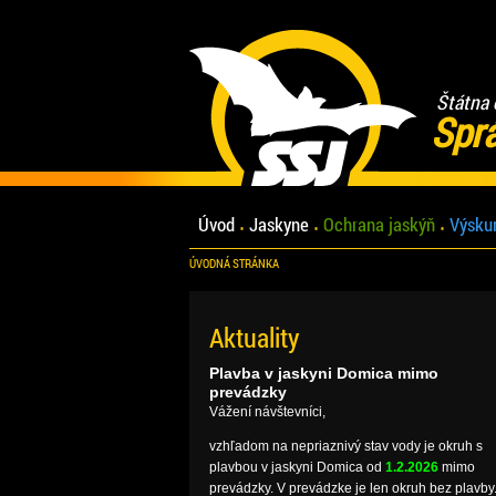
Štátna 
Spr
Úvod
Jaskyne
Ochrana jaskýň
Výsku
ÚVODNÁ STRÁNKA
Aktuality
Plavba v jaskyni Domica mimo
prevádzky
Vážení návštevníci,
vzhľadom na nepriaznivý stav vody je okruh s
plavbou v jaskyni Domica od
1.2.2026
mimo
prevádzky. V prevádzke je len okruh bez plavby