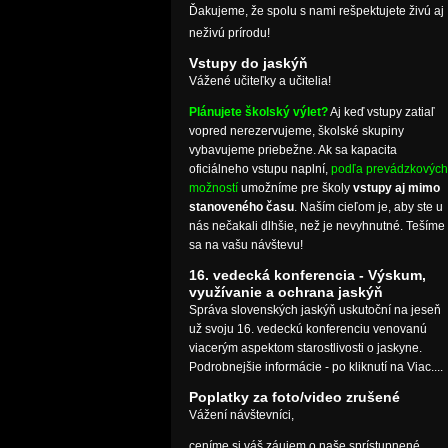
Ďakujeme, že spolu s nami rešpektujete živú aj
neživú prírodu!
Vstupy do jaskýň
Vážené učiteľky a učitelia!
Plánujete školský výlet?
Aj keď vstupy zatiaľ
vopred nerezervujeme, školské skupiny
vybavujeme priebežne. Ak sa kapacita
oficiálneho vstupu naplní,
podľa prevádzkových
možností
umožníme pre školy
vstupy aj mimo
stanoveného času
. Naším cieľom je, aby ste u
nás nečakali dlhšie, než je nevyhnutné. Tešíme
sa na vašu návštevu!
16. vedecká konferencia - Výskum,
využívanie a ochrana jaskýň
Správa slovenských jaskýň uskutoční na jeseň
už svoju 16. vedeckú konferenciu venovanú
viacerým aspektom starostlivosti o jaskyne.
Podrobnejšie informácie - po kliknutí na Viac....
Poplatky za foto/video zrušené
Vážení návštevníci,
ceníme si váš záujem o naše sprístupnené