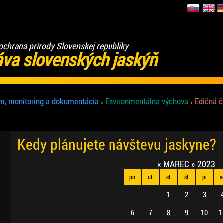
ochrana prírody Slovenskej republiky
áva slovenských jaskýň
m, monitoring a dokumentácia
Environmentálna výchova
Edičná č
Kedy plánujete návštevu jaskyne?
«
MAREC
»
2023
po
ut
st
št
pi
s
1
2
3
6
7
8
9
10
1
.