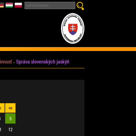
innosť
Správa slovenských jaskýň
o
ne
4
5
1
12