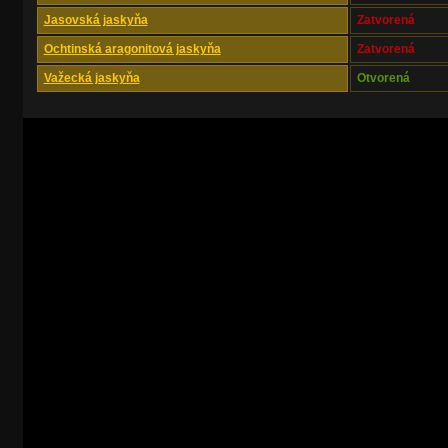
Jasovská jaskyňa
Zatvorená
Ochtinská aragonitová jaskyňa
Zatvorená
Važecká jaskyňa
Otvorená