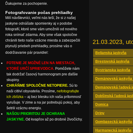
Ďakujeme za pochopenie.
Fotografovanie počas prehliadky
Milí návštevníci, veľmi nás teší, že si z našej
jaskyne odnášate spomienky aj v podobe
fotografií, ktoré sme vám umožnili od nového
roka snímať zdarma. Aby sme však spoločne
chránili tieto naše vzácne miesta a zabezpečili
21.03.2023, ut
plynulý priebeh prehliadky, prosíme vás o
dodržiavanie pár pravidiel:
Belianska jaskyňa
Brestovská jaskyňa
FOTENIE JE MOŽNÉ LEN NA MIESTACH,
KTORÉ URČÍ SPRIEVODCA.
Pomôžete nám
Bystrianska jaskyňa
tak dodržať časový harmonogram pre ďalšie
Demänovská jaskyňa 
skupiny.
CHRÁŇME SPOLOČNE NETOPIERE.
Sú to
Demänovská ľadová j
naši citliví obyvatelia. Prosíme,
nefotografujte
Dobšinská ľadová jas
ich zblízka
– aj bez blesku ich vaša prítomnosť
vyrušuje. V zime a na jar potrebujú pokoj, aby
Domica
šetrili vzácnu energiu.
Driny
NAŠOU PRIORITOU JE OCHRANA
JASKYNE.
Od kvapľov až po drobné živočíchy.
Gombasecká jaskyňa
Harmanecká jaskyňa