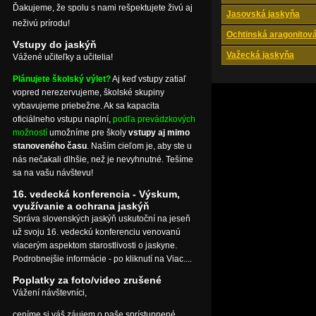
Ďakujeme, že spolu s nami rešpektujete živú aj
Jasovská jaskyňa
neživú prírodu!
Ochtinská aragonitov
Vstupy do jaskýň
Važecká jaskyňa
Vážené učiteľky a učitelia!
Plánujete školský výlet?
Aj keď vstupy zatiaľ
vopred nerezervujeme, školské skupiny
vybavujeme priebežne. Ak sa kapacita
oficiálneho vstupu naplní,
podľa prevádzkových
možností
umožníme pre školy
vstupy aj mimo
stanoveného času
. Naším cieľom je, aby ste u
nás nečakali dlhšie, než je nevyhnutné. Tešíme
sa na vašu návštevu!
16. vedecká konferencia - Výskum,
využívanie a ochrana jaskýň
Správa slovenských jaskýň uskutoční na jeseň
už svoju 16. vedeckú konferenciu venovanú
viacerým aspektom starostlivosti o jaskyne.
Podrobnejšie informácie - po kliknutí na Viac....
Poplatky za foto/video zrušené
Vážení návštevníci,
ceníme si váš záujem o naše sprístupnené