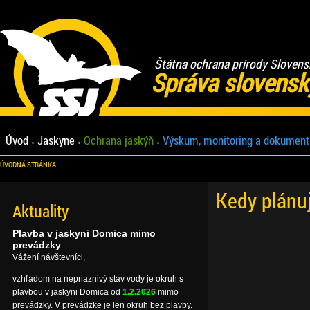
Štátna ochrana prírody Slovens
Správa slovensk
Úvod
Jaskyne
Ochrana jaskýň
Výskum, monitoring a dokument
ÚVODNÁ STRÁNKA
Kedy plánu
Aktuality
Plavba v jaskyni Domica mimo
prevádzky
Vážení návštevníci,
vzhľadom na nepriaznivý stav vody je okruh s
plavbou v jaskyni Domica od
1.2.2026
mimo
prevádzky. V prevádzke je len okruh bez plavby.