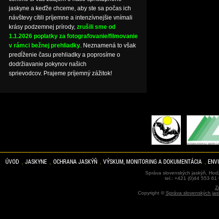
jaskyne a keďže chceme, aby ste sa počas ich
návštevy cítili príjemne a intenzívnejšie vnímali
krásy podzemnej prírody,
zrušili sme od
1.1.2026 poplatky za fotografovanie/filmovanie
v rámci bežnej prehliadky
. Neznamená to však
predĺženie času prehliadky a poprosíme o
dodržiavanie pokynov našich
sprievodcov. Prajeme príjemný zážitok!
ÚVOD
JASKYNE
OCHRANA JASKÝŇ
VÝSKUM, MONITORING A DOKUMENTÁCIA
ENV
Správa slovenských jaskýň, Hodž
tel.: +421 (0)44 553 61
Z
Copyright ©
Správa slovenských jas