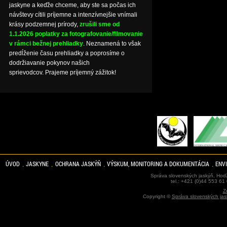
jaskyne a keďže chceme, aby ste sa počas ich
návštevy cítili príjemne a intenzívnejšie vnímali
krásy podzemnej prírody,
zrušili sme od
1.1.2026 poplatky za fotografovanie/filmovanie
v rámci bežnej prehliadky
. Neznamená to však
predĺženie času prehliadky a poprosíme o
dodržiavanie pokynov našich
sprievodcov. Prajeme príjemný zážitok!
ÚVOD
JASKYNE
OCHRANA JASKÝŇ
VÝSKUM, MONITORING A DOKUMENTÁCIA
ENV
Správa slovenských jaskýň, Hodž
tel.: +421 (0)44 553 61
Z
Copyright ©
Správa slovenských jas