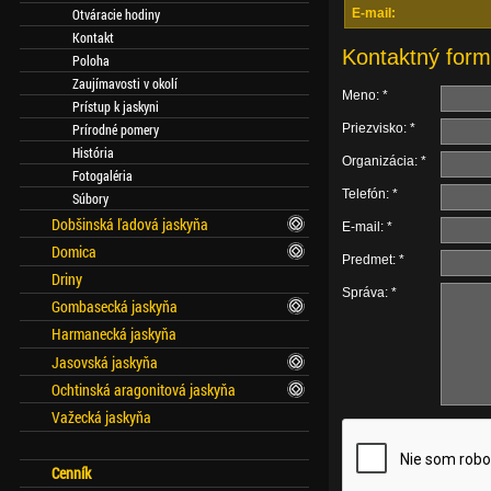
E-mail:
Otváracie hodiny
Kontakt
Kontaktný form
Poloha
Zaujímavosti v okolí
Meno: *
Prístup k jaskyni
Priezvisko: *
Prírodné pomery
História
Organizácia: *
Fotogaléria
Telefón: *
Súbory
Dobšinská ľadová jaskyňa
E-mail: *
Domica
Predmet: *
Driny
Správa: *
Gombasecká jaskyňa
Harmanecká jaskyňa
Jasovská jaskyňa
Ochtinská aragonitová jaskyňa
Važecká jaskyňa
Cenník