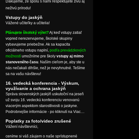
Ďakujeme, že spolu s nami rešpektujete živú aj
neživú prírodu!
Vstupy do jaskýň
Vážené učiteľky a učitelia!
Plánujete školský výlet?
Aj keď vstupy zatiaľ
vopred nerezervujeme, školské skupiny
vybavujeme priebežne. Ak sa kapacita
oficiálneho vstupu naplní,
podľa prevádzkových
možností
umožníme pre školy
vstupy aj mimo
stanoveného času
. Naším cieľom je, aby ste u
nás nečakali dlhšie, než je nevyhnutné. Tešíme
sa na vašu návštevu!
16. vedecká konferencia - Výskum,
využívanie a ochrana jaskýň
Správa slovenských jaskýň uskutoční na jeseň
už svoju 16. vedeckú konferenciu venovanú
viacerým aspektom starostlivosti o jaskyne.
Podrobnejšie informácie - po kliknutí na Viac....
Poplatky za foto/video zrušené
Vážení návštevníci,
ceníme si váš záujem o naše sprístupnené