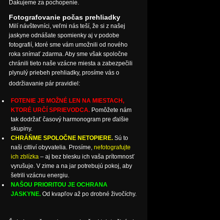
Ďakujeme za pochopenie.
Fotografovanie počas prehliadky
Milí návštevníci, veľmi nás teší, že si z našej
jaskyne odnášate spomienky aj v podobe
fotografií, ktoré sme vám umožnili od nového
roka snímať zdarma. Aby sme však spoločne
chránili tieto naše vzácne miesta a zabezpečili
plynulý priebeh prehliadky, prosíme vás o
dodržiavanie pár pravidiel:
FOTENIE JE MOŽNÉ LEN NA MIESTACH,
KTORÉ URČÍ SPRIEVODCA.
Pomôžete nám
tak dodržať časový harmonogram pre ďalšie
skupiny.
CHRÁŇME SPOLOČNE NETOPIERE.
Sú to
naši citliví obyvatelia. Prosíme,
nefotografujte
ich zblízka
– aj bez blesku ich vaša prítomnosť
vyrušuje. V zime a na jar potrebujú pokoj, aby
šetrili vzácnu energiu.
NAŠOU PRIORITOU JE OCHRANA
JASKYNE.
Od kvapľov až po drobné živočíchy.