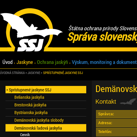
Štátna ochrana prírody Slovens
Správa slovensk
Úvod
Jaskyne
Ochrana jaskýň
Výskum, monitoring a dokument
ÚVODNÁ STRÁNKA
JASKYNE
SPRÍSTUPNENÉ JASKYNE SSJ
Demänovská
Sprístupnené jaskyne SSJ
Belianska jaskyňa
Kontakt
Brestovská jaskyňa
Bystrianska jaskyňa
Správca:
Demänovská jaskyňa slobody
Adresa:
Demänovská ľadová jaskyňa
Telefón:
Cenník