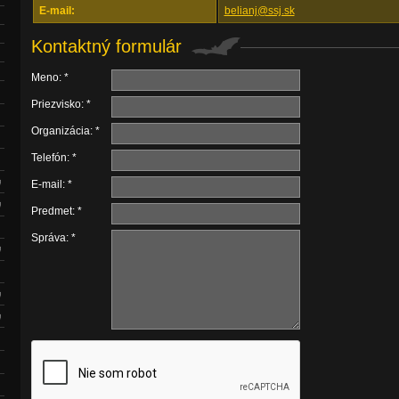
E-mail:
belianj@ssj.sk
Kontaktný formulár
Meno: *
Priezvisko: *
Organizácia: *
Telefón: *
E-mail: *
Predmet: *
Správa: *