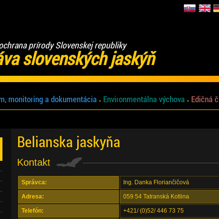
ochrana prírody Slovenskej republiky
áva slovenských jaskýň
m, monitoring a dokumentácia
Environmentálna výchova
Edičná č
Belianska jaskyňa
Kontakt
Správca:
Ing. Danka Floriančičová
Adresa:
059 54 Tatranská Kotlina
Telefón:
+421/ (0)52/ 446 73 75