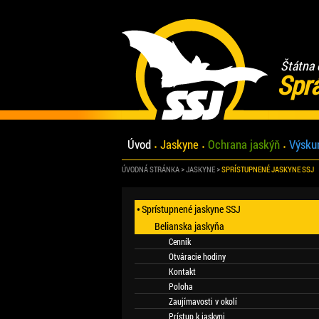
Štátna 
Spr
Úvod
Jaskyne
Ochrana jaskýň
Výsku
ÚVODNÁ STRÁNKA
JASKYNE
SPRÍSTUPNENÉ JASKYNE SSJ
Sprístupnené jaskyne SSJ
Belianska jaskyňa
Cenník
Otváracie hodiny
Kontakt
Poloha
Zaujímavosti v okolí
Prístup k jaskyni