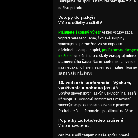
Ďakujeme, že spolu s nami rešpektujete živú aj
neživú prírodu!
Vstupy do jaskýň
Vážené učiteľky a učitelia!
Plánujete školský výlet?
Aj keď vstupy zatiaľ
vopred nerezervujeme, školské skupiny
vybavujeme priebežne. Ak sa kapacita
oficiálneho vstupu naplní,
podľa prevádzkových
možností
umožníme pre školy
vstupy aj mimo
stanoveného času
. Naším cieľom je, aby ste u
nás nečakali dlhšie, než je nevyhnutné. Tešíme
sa na vašu návštevu!
16. vedecká konferencia - Výskum,
využívanie a ochrana jaskýň
Správa slovenských jaskýň uskutoční na jeseň
už svoju 16. vedeckú konferenciu venovanú
viacerým aspektom starostlivosti o jaskyne.
Podrobnejšie informácie - po kliknutí na Viac....
Poplatky za foto/video zrušené
Vážení návštevníci,
ceníme si váš záujem o naše sprístupnené