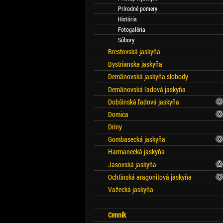
Prírodné pomery
História
Fotogaléria
Súbory
Brestovská jaskyňa
Bystrianska jaskyňa
Demänovská jaskyňa slobody
Demänovská ľadová jaskyňa
Dobšinská ľadová jaskyňa
Domica
Driny
Gombasecká jaskyňa
Harmanecká jaskyňa
Jasovská jaskyňa
Ochtinská aragonitová jaskyňa
Važecká jaskyňa
Cenník