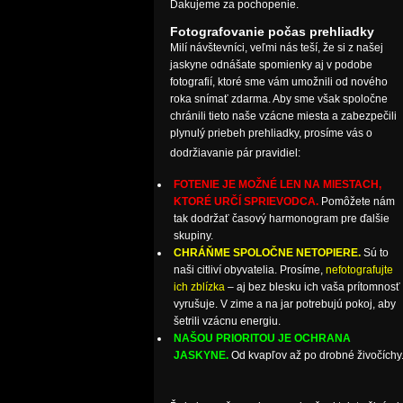
Ďakujeme za pochopenie.
Fotografovanie počas prehliadky
Milí návštevníci, veľmi nás teší, že si z našej
jaskyne odnášate spomienky aj v podobe
fotografií, ktoré sme vám umožnili od nového
roka snímať zdarma. Aby sme však spoločne
chránili tieto naše vzácne miesta a zabezpečili
plynulý priebeh prehliadky, prosíme vás o
dodržiavanie pár pravidiel:
FOTENIE JE MOŽNÉ LEN NA MIESTACH,
KTORÉ URČÍ SPRIEVODCA.
Pomôžete nám
tak dodržať časový harmonogram pre ďalšie
skupiny.
CHRÁŇME SPOLOČNE NETOPIERE.
Sú to
naši citliví obyvatelia. Prosíme,
nefotografujte
ich zblízka
– aj bez blesku ich vaša prítomnosť
vyrušuje. V zime a na jar potrebujú pokoj, aby
šetrili vzácnu energiu.
NAŠOU PRIORITOU JE OCHRANA
JASKYNE.
Od kvapľov až po drobné živočíchy