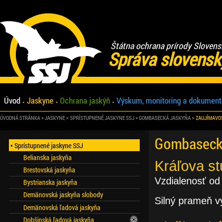
Štátna ochrana prírody Slovens
Správa slovensk
Úvod
Jaskyne
Ochrana jaskýň
Výskum, monitoring a dokument
ÚVODNÁ STRÁNKA
JASKYNE
SPRÍSTUPNENÉ JASKYNE SSJ
GOMBASECKÁ JASKYŇA
ZAUJÍMAVOS
Gombasecká 
Sprístupnené jaskyne SSJ
Belianska jaskyňa
Kráľova s
Brestovská jaskyňa
Vzdialenosť od
Bystrianska jaskyňa
Demänovská jaskyňa slobody
Silný prameň vy
Demänovská ľadová jaskyňa
Dobšinská ľadová jaskyňa