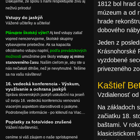
Ďakujeme, že spolu s nami rešpektujete živú aj
1812 bol hrad 
neživú prírodu!
múzeum a od rok
Vstupy do jaskýň
hrade rekonštr
Vážené učiteľky a učitelia!
dobového nábyt
Plánujete školský výlet?
Aj keď vstupy zatiaľ
vopred nerezervujeme, školské skupiny
Jeden z posled
vybavujeme priebežne. Ak sa kapacita
Krásnohorské 
oficiálneho vstupu naplní,
podľa prevádzkových
možností
umožníme pre školy
vstupy aj mimo
vyzdobené sec
stanoveného času
. Naším cieľom je, aby ste u
privezeného zo
nás nečakali dlhšie, než je nevyhnutné. Tešíme
sa na vašu návštevu!
Kaštieľ Bet
16. vedecká konferencia - Výskum,
využívanie a ochrana jaskýň
Vzdialenosť od
Správa slovenských jaskýň uskutoční na jeseň
už svoju 16. vedeckú konferenciu venovanú
Na základoch s
viacerým aspektom starostlivosti o jaskyne.
Podrobnejšie informácie - po kliknutí na Viac....
začiatku 18. s
Poplatky za foto/video zrušené
baštami. V rok
Vážení návštevníci,
klasicistickom 
ceníme si váš záujem o naše sprístupnené