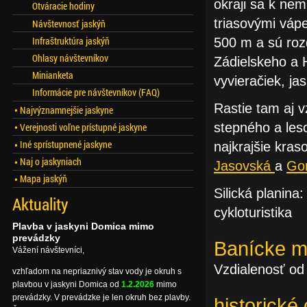
okraji sa k ne
Otváracie hodiny
triasovými vápe
Návštevnosť jaskýň
Infraštruktúra jaskýň
500 m a sú rozd
Ohlasy návštevníkov
Zádielskeho a 
Minianketa
vyvieračiek, jas
Informácie pre návštevníkov (FAQ)
Rastie tam aj 
Najvýznamnejšie jaskyne
stepného a les
Verejnosti voľne prístupné jaskyne
Iné sprístupnené jaskyne
najkrajšie kras
Naj o jaskyniach
Jasovská
a
Go
Mapa jaskýň
Silická planina
Aktuality
cykloturistika
Plavba v jaskyni Domica mimo
prevádzky
Banícke 
Vážení návštevníci,
Vzdialenosť od
vzhľadom na nepriaznivý stav vody je okruh s
plavbou v jaskyni Domica od
1.2.2026
mimo
prevádzky. V prevádzke je len okruh bez plavby.
historick