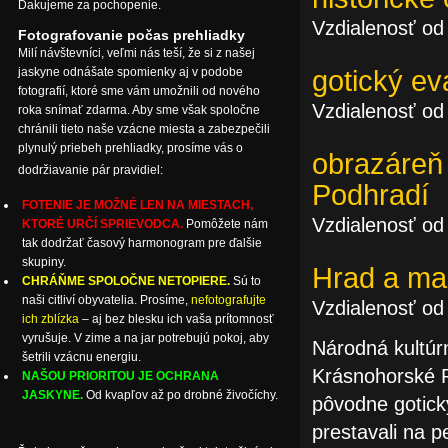
Ďakujeme za pochopenie.
Vzdialenosť od
Fotografovanie počas prehliadky
Milí návštevníci, veľmi nás teší, že si z našej
jaskyne odnášate spomienky aj v podobe
gotický eva
fotografií, ktoré sme vám umožnili od nového
Vzdialenosť od
roka snímať zdarma. Aby sme však spoločne
chránili tieto naše vzácne miesta a zabezpečili
plynulý priebeh prehliadky, prosíme vás o
obrazáreň
dodržiavanie pár pravidiel:
Podhradí
FOTENIE JE MOŽNÉ LEN NA MIESTACH,
Vzdialenosť od
KTORÉ URČÍ SPRIEVODCA.
Pomôžete nám
tak dodržať časový harmonogram pre ďalšie
skupiny.
Hrad a ma
CHRÁŇME SPOLOČNE NETOPIERE.
Sú to
naši citliví obyvatelia. Prosíme,
nefotografujte
Vzdialenosť od
ich zblízka
– aj bez blesku ich vaša prítomnosť
vyrušuje. V zime a na jar potrebujú pokoj, aby
Národná kultúr
šetrili vzácnu energiu.
Krásnohorské P
NAŠOU PRIORITOU JE OCHRANA
JASKYNE.
Od kvapľov až po drobné živočíchy.
pôvodne gotick
prestavali na p