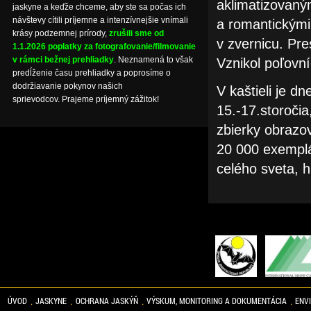
aklimatizovaným
jaskyne a keďže chceme, aby ste sa počas ich
návštevy cítili príjemne a intenzívnejšie vnímali
a romantickými
krásy podzemnej prírody,
zrušili sme od
v zvernicu. Pres
1.1.2026 poplatky za fotografovanie/filmovanie
v rámci bežnej prehliadky
. Neznamená to však
Vznikol poľovní
predĺženie času prehliadky a poprosíme o
dodržiavanie pokynov našich
V kaštieli je d
sprievodcov. Prajeme príjemný zážitok!
15.-17.storočia
zbierky obrazov
20 000 exemplár
celého sveta, h
ÚVOD
JASKYNE
OCHRANA JASKÝŇ
VÝSKUM, MONITORING A DOKUMENTÁCIA
ENV