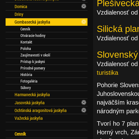
Plešivecká
Domica
Vzdialenosť od
Driny
Gombasecká jaskyňa
Silická pla
Cenník
Otváracie hodiny
Vzdialenosť od
Kontakt
Poloha
Slovenský
Zaujímavosti v okolí
Prístup k jaskyni
Vzdialenosť od
Prírodné pomery
turistika
História
Fotogaléria
Pohorie Sloven
Súbory
Juhoslovenskou
Harmanecká jaskyňa
najväčším kras
Jasovská jaskyňa
Ochtinská aragonitová jaskyňa
národným park
Važecká jaskyňa
Tvorí ho 7 plan
Horný vrch, Zá
Cenník