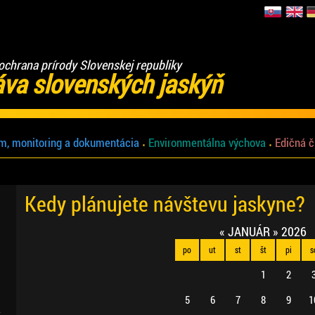
ochrana prírody Slovenskej republiky
áva slovenských jaskýň
m, monitoring a dokumentácia
Environmentálna výchova
Edičná č
Kedy plánujete návštevu jaskyne?
«
JANUÁR
»
2026
po
ut
st
št
pi
s
1
2
5
6
7
8
9
1
.