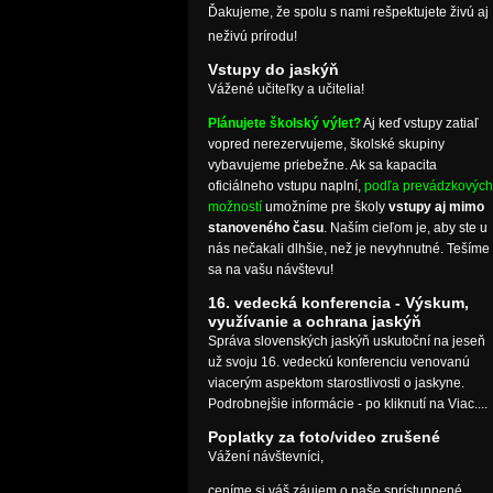
Ďakujeme, že spolu s nami rešpektujete živú aj
neživú prírodu!
Vstupy do jaskýň
Vážené učiteľky a učitelia!
Plánujete školský výlet?
Aj keď vstupy zatiaľ
vopred nerezervujeme, školské skupiny
vybavujeme priebežne. Ak sa kapacita
oficiálneho vstupu naplní,
podľa prevádzkových
možností
umožníme pre školy
vstupy aj mimo
stanoveného času
. Naším cieľom je, aby ste u
nás nečakali dlhšie, než je nevyhnutné. Tešíme
sa na vašu návštevu!
16. vedecká konferencia - Výskum,
využívanie a ochrana jaskýň
Správa slovenských jaskýň uskutoční na jeseň
už svoju 16. vedeckú konferenciu venovanú
viacerým aspektom starostlivosti o jaskyne.
Podrobnejšie informácie - po kliknutí na Viac....
Poplatky za foto/video zrušené
Vážení návštevníci,
ceníme si váš záujem o naše sprístupnené