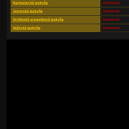
Harmanecká jaskyňa
Zatvorená
Jasovská jaskyňa
Zatvorená
Ochtinská aragonitová jaskyňa
Zatvorená
Važecká jaskyňa
Zatvorená