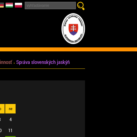
innosť
Správa slovenských jaskýň
o
ne
3
4
0
11