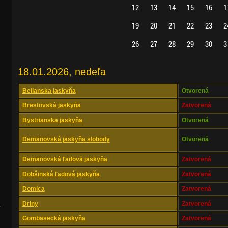
12
13
14
15
16
1
19
20
21
22
23
2
26
27
28
29
30
3
18.01.2026, nedeľa
Belianska jaskyňa
Otvorená
Brestovská jaskyňa
Zatvorená
Bystrianska jaskyňa
Otvorená
Demänovská jaskyňa slobody
Otvorená
Demänovská ľadová jaskyňa
Zatvorená
Dobšinská ľadová jaskyňa
Zatvorená
Domica
Zatvorená
Driny
Zatvorená
.
Gombasecká jaskyňa
Zatvorená