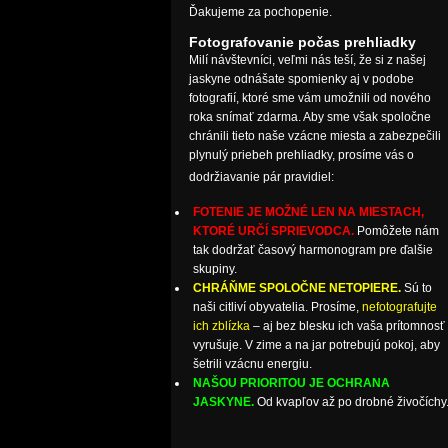
Ďakujeme za pochopenie.
Fotografovanie počas prehliadky
Milí návštevníci, veľmi nás teší, že si z našej
jaskyne odnášate spomienky aj v podobe
fotografií, ktoré sme vám umožnili od nového
roka snímať zdarma. Aby sme však spoločne
chránili tieto naše vzácne miesta a zabezpečili
plynulý priebeh prehliadky, prosíme vás o
dodržiavanie pár pravidiel:
FOTENIE JE MOŽNÉ LEN NA MIESTACH,
KTORÉ URČÍ SPRIEVODCA.
Pomôžete nám
tak dodržať časový harmonogram pre ďalšie
skupiny.
CHRÁŇME SPOLOČNE NETOPIERE.
Sú to
naši citliví obyvatelia. Prosíme,
nefotografujte
ich zblízka
– aj bez blesku ich vaša prítomnosť
vyrušuje. V zime a na jar potrebujú pokoj, aby
šetrili vzácnu energiu.
NAŠOU PRIORITOU JE OCHRANA
JASKYNE.
Od kvapľov až po drobné živočíchy