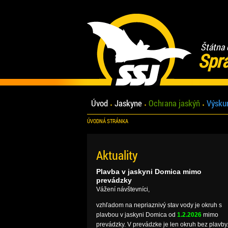
Štátna 
Spr
Úvod
Jaskyne
Ochrana jaskýň
Výsku
ÚVODNÁ STRÁNKA
Aktuality
Plavba v jaskyni Domica mimo
prevádzky
Vážení návštevníci,
vzhľadom na nepriaznivý stav vody je okruh s
plavbou v jaskyni Domica od
1.2.2026
mimo
prevádzky. V prevádzke je len okruh bez plavby