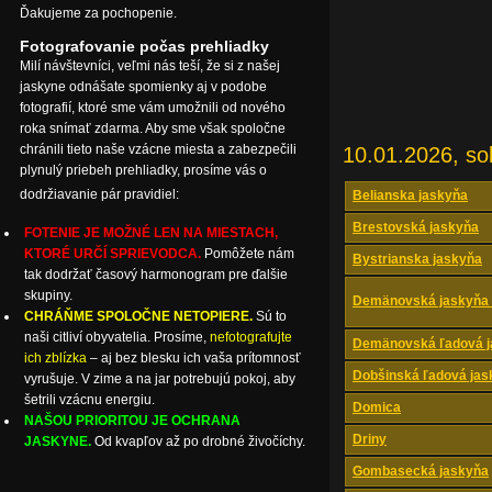
Ďakujeme za pochopenie.
Fotografovanie počas prehliadky
Milí návštevníci, veľmi nás teší, že si z našej
jaskyne odnášate spomienky aj v podobe
fotografií, ktoré sme vám umožnili od nového
roka snímať zdarma. Aby sme však spoločne
chránili tieto naše vzácne miesta a zabezpečili
10.01.2026, so
plynulý priebeh prehliadky, prosíme vás o
dodržiavanie pár pravidiel:
Belianska jaskyňa
Brestovská jaskyňa
FOTENIE JE MOŽNÉ LEN NA MIESTACH,
KTORÉ URČÍ SPRIEVODCA.
Pomôžete nám
Bystrianska jaskyňa
tak dodržať časový harmonogram pre ďalšie
skupiny.
Demänovská jaskyňa 
CHRÁŇME SPOLOČNE NETOPIERE.
Sú to
naši citliví obyvatelia. Prosíme,
nefotografujte
Demänovská ľadová j
ich zblízka
– aj bez blesku ich vaša prítomnosť
Dobšinská ľadová jas
vyrušuje. V zime a na jar potrebujú pokoj, aby
šetrili vzácnu energiu.
Domica
NAŠOU PRIORITOU JE OCHRANA
Driny
JASKYNE.
Od kvapľov až po drobné živočíchy.
Gombasecká jaskyňa