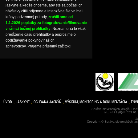
jaskyne a keďže chceme, aby ste sa počas ich
návštevy cítili príjemne a intenzívnejšie vnímali
krásy podzemnej prírody,
zrušili sme od
1.1.2026 poplatky za fotografovanie/filmovanie
v rámci bežnej prehliadky
. Neznamená to však
predĺženie času prehliadky a poprosíme o
dodržiavanie pokynov našich
sprievodcov. Prajeme príjemný zážitok!
ÚVOD
JASKYNE
OCHRANA JASKÝŇ
VÝSKUM, MONITORING A DOKUMENTÁCIA
ENV
Správa slovenských jaskýň, Hodž
tel.: +421 (0)44 553 61
Z
Copyright ©
Správa slovenských jas