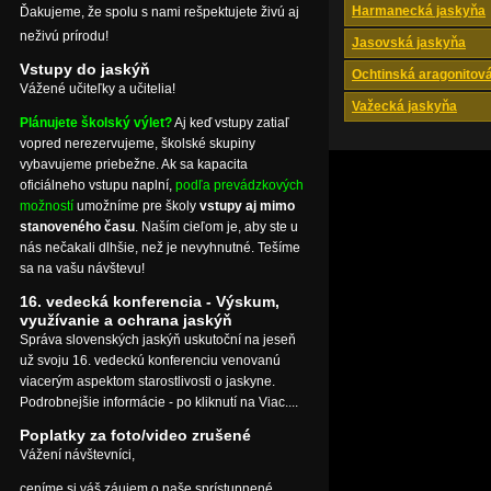
Harmanecká jaskyňa
Ďakujeme, že spolu s nami rešpektujete živú aj
neživú prírodu!
Jasovská jaskyňa
Vstupy do jaskýň
Ochtinská aragonitov
Vážené učiteľky a učitelia!
Važecká jaskyňa
Plánujete školský výlet?
Aj keď vstupy zatiaľ
vopred nerezervujeme, školské skupiny
vybavujeme priebežne. Ak sa kapacita
oficiálneho vstupu naplní,
podľa prevádzkových
možností
umožníme pre školy
vstupy aj mimo
stanoveného času
. Naším cieľom je, aby ste u
nás nečakali dlhšie, než je nevyhnutné. Tešíme
sa na vašu návštevu!
16. vedecká konferencia - Výskum,
využívanie a ochrana jaskýň
Správa slovenských jaskýň uskutoční na jeseň
už svoju 16. vedeckú konferenciu venovanú
viacerým aspektom starostlivosti o jaskyne.
Podrobnejšie informácie - po kliknutí na Viac....
Poplatky za foto/video zrušené
Vážení návštevníci,
ceníme si váš záujem o naše sprístupnené