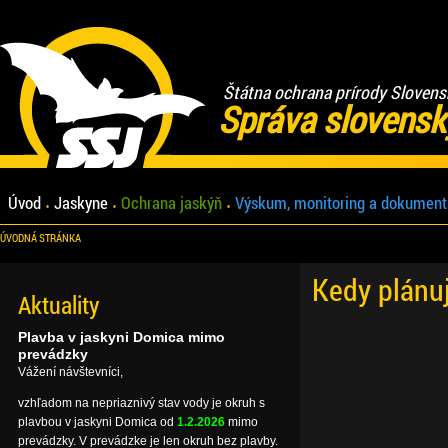
Štátna ochrana prírody Slovens
Správa slovensk
Úvod
Jaskyne
Ochrana jaskýň
Výskum, monitoring a dokument
ÚVODNÁ STRÁNKA
Kedy plánu
Aktuality
Plavba v jaskyni Domica mimo
prevádzky
Vážení návštevníci,
vzhľadom na nepriaznivý stav vody je okruh s
plavbou v jaskyni Domica od
1.2.2026
mimo
prevádzky. V prevádzke je len okruh bez plavby.