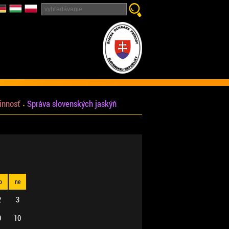
innosť
Správa slovenských jaskýň
o
ne
2
3
9
10