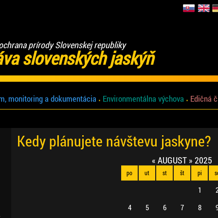
ochrana prírody Slovenskej republiky
áva slovenských jaskýň
m, monitoring a dokumentácia
Environmentálna výchova
Edičná č
Kedy plánujete návštevu jaskyne?
«
AUGUST
»
2025
po
ut
st
št
pi
s
1
4
5
6
7
8
.