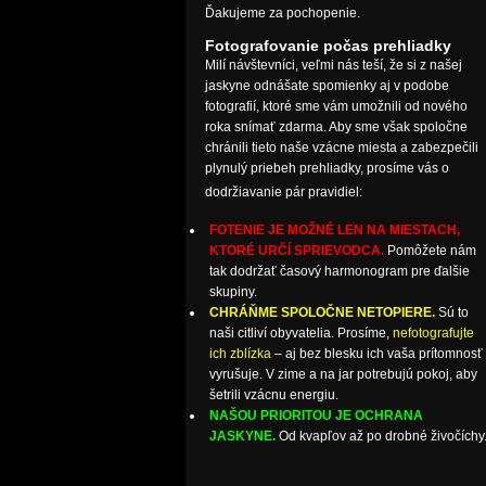
Ďakujeme za pochopenie.
Fotografovanie počas prehliadky
Milí návštevníci, veľmi nás teší, že si z našej
jaskyne odnášate spomienky aj v podobe
fotografií, ktoré sme vám umožnili od nového
roka snímať zdarma. Aby sme však spoločne
chránili tieto naše vzácne miesta a zabezpečili
plynulý priebeh prehliadky, prosíme vás o
dodržiavanie pár pravidiel:
FOTENIE JE MOŽNÉ LEN NA MIESTACH,
KTORÉ URČÍ SPRIEVODCA.
Pomôžete nám
tak dodržať časový harmonogram pre ďalšie
skupiny.
CHRÁŇME SPOLOČNE NETOPIERE.
Sú to
naši citliví obyvatelia. Prosíme,
nefotografujte
ich zblízka
– aj bez blesku ich vaša prítomnosť
vyrušuje. V zime a na jar potrebujú pokoj, aby
šetrili vzácnu energiu.
NAŠOU PRIORITOU JE OCHRANA
JASKYNE.
Od kvapľov až po drobné živočíchy