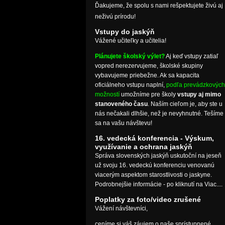
Ďakujeme, že spolu s nami rešpektujete živú aj
neživú prírodu!
Vstupy do jaskýň
Vážené učiteľky a učitelia!
Plánujete školský výlet?
Aj keď vstupy zatiaľ
vopred nerezervujeme, školské skupiny
vybavujeme priebežne. Ak sa kapacita
oficiálneho vstupu naplní,
podľa prevádzkových
možností
umožníme pre školy
vstupy aj mimo
stanoveného času
. Naším cieľom je, aby ste u
nás nečakali dlhšie, než je nevyhnutné. Tešíme
sa na vašu návštevu!
16. vedecká konferencia - Výskum,
využívanie a ochrana jaskýň
Správa slovenských jaskýň uskutoční na jeseň
už svoju 16. vedeckú konferenciu venovanú
viacerým aspektom starostlivosti o jaskyne.
Podrobnejšie informácie - po kliknutí na Viac....
Poplatky za foto/video zrušené
Vážení návštevníci,
ceníme si váš záujem o naše sprístupnené