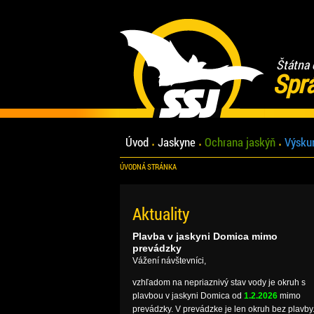
Štátna 
Spr
Úvod
Jaskyne
Ochrana jaskýň
Výsku
ÚVODNÁ STRÁNKA
Aktuality
Plavba v jaskyni Domica mimo
prevádzky
Vážení návštevníci,
vzhľadom na nepriaznivý stav vody je okruh s
plavbou v jaskyni Domica od
1.2.2026
mimo
prevádzky. V prevádzke je len okruh bez plavby