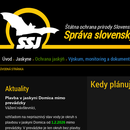
Štátna ochrana prírody Slovens
Správa slovensk
Úvod
Jaskyne
Ochrana jaskýň
Výskum, monitoring a dokument
ÚVODNÁ STRÁNKA
Kedy plánu
Aktuality
Plavba v jaskyni Domica mimo
prevádzky
Vážení návštevníci,
vzhľadom na nepriaznivý stav vody je okruh s
plavbou v jaskyni Domica od
1.2.2026
mimo
prevádzky. V prevádzke je len okruh bez plavby.