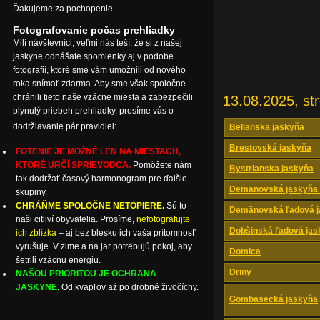
Ďakujeme za pochopenie.
Fotografovanie počas prehliadky
Milí návštevníci, veľmi nás teší, že si z našej
jaskyne odnášate spomienky aj v podobe
fotografií, ktoré sme vám umožnili od nového
roka snímať zdarma. Aby sme však spoločne
chránili tieto naše vzácne miesta a zabezpečili
13.08.2025, st
plynulý priebeh prehliadky, prosíme vás o
dodržiavanie pár pravidiel:
Belianska jaskyňa
Brestovská jaskyňa
FOTENIE JE MOŽNÉ LEN NA MIESTACH,
KTORÉ URČÍ SPRIEVODCA.
Pomôžete nám
Bystrianska jaskyňa
tak dodržať časový harmonogram pre ďalšie
Demänovská jaskyňa 
skupiny.
CHRÁŇME SPOLOČNE NETOPIERE.
Sú to
Demänovská ľadová j
naši citliví obyvatelia. Prosíme,
nefotografujte
Dobšinská ľadová jas
ich zblízka
– aj bez blesku ich vaša prítomnosť
vyrušuje. V zime a na jar potrebujú pokoj, aby
Domica
šetrili vzácnu energiu.
Driny
NAŠOU PRIORITOU JE OCHRANA
JASKYNE.
Od kvapľov až po drobné živočíchy.
Gombasecká jaskyňa