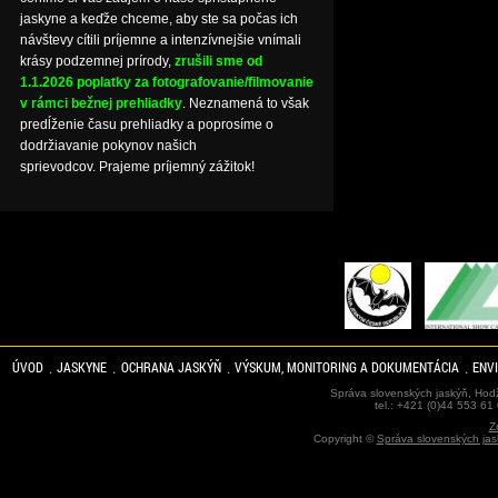
jaskyne a keďže chceme, aby ste sa počas ich
návštevy cítili príjemne a intenzívnejšie vnímali
krásy podzemnej prírody,
zrušili sme od
1.1.2026 poplatky za fotografovanie/filmovanie
v rámci bežnej prehliadky
. Neznamená to však
predĺženie času prehliadky a poprosíme o
dodržiavanie pokynov našich
sprievodcov. Prajeme príjemný zážitok!
ÚVOD
JASKYNE
OCHRANA JASKÝŇ
VÝSKUM, MONITORING A DOKUMENTÁCIA
ENV
Správa slovenských jaskýň, Hodž
tel.: +421 (0)44 553 61
Z
Copyright ©
Správa slovenských jas