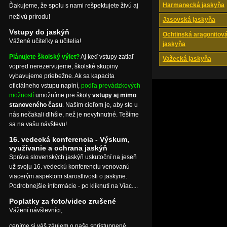
Harmanecká jaskyňa
Ďakujeme, že spolu s nami rešpektujete živú aj
neživú prírodu!
Jasovská jaskyňa
Vstupy do jaskýň
Ochtinská aragonitov
Vážené učiteľky a učitelia!
jaskyňa
Plánujete školský výlet?
Aj keď vstupy zatiaľ
Važecká jaskyňa
vopred nerezervujeme, školské skupiny
vybavujeme priebežne. Ak sa kapacita
oficiálneho vstupu naplní,
podľa prevádzkových
možností
umožníme pre školy
vstupy aj mimo
stanoveného času
. Naším cieľom je, aby ste u
nás nečakali dlhšie, než je nevyhnutné. Tešíme
sa na vašu návštevu!
16. vedecká konferencia - Výskum,
využívanie a ochrana jaskýň
Správa slovenských jaskýň uskutoční na jeseň
už svoju 16. vedeckú konferenciu venovanú
viacerým aspektom starostlivosti o jaskyne.
Podrobnejšie informácie - po kliknutí na Viac....
Poplatky za foto/video zrušené
Vážení návštevníci,
ceníme si váš záujem o naše sprístupnené