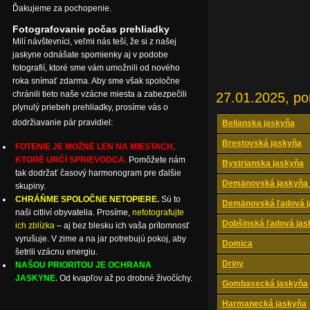
Ďakujeme za pochopenie.
Fotografovanie počas prehliadky
Milí návštevníci, veľmi nás teší, že si z našej
jaskyne odnášate spomienky aj v podobe
fotografií, ktoré sme vám umožnili od nového
roka snímať zdarma. Aby sme však spoločne
chránili tieto naše vzácne miesta a zabezpečili
27.01.2025, po
plynulý priebeh prehliadky, prosíme vás o
dodržiavanie pár pravidiel:
Belianska jaskyňa
Brestovská jaskyňa
FOTENIE JE MOŽNÉ LEN NA MIESTACH,
KTORÉ URČÍ SPRIEVODCA.
Pomôžete nám
Bystrianska jaskyňa
tak dodržať časový harmonogram pre ďalšie
Demänovská jaskyňa 
skupiny.
CHRÁŇME SPOLOČNE NETOPIERE.
Sú to
Demänovská ľadová j
naši citliví obyvatelia. Prosíme,
nefotografujte
Dobšinská ľadová jas
ich zblízka
– aj bez blesku ich vaša prítomnosť
vyrušuje. V zime a na jar potrebujú pokoj, aby
Domica
šetrili vzácnu energiu.
Driny
NAŠOU PRIORITOU JE OCHRANA
JASKYNE.
Od kvapľov až po drobné živočíchy.
Gombasecká jaskyňa
Harmanecká jaskyňa