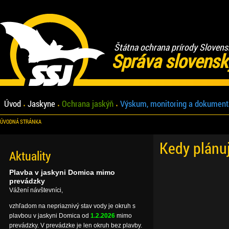
Štátna ochrana prírody Slovens
Správa slovensk
Úvod
Jaskyne
Ochrana jaskýň
Výskum, monitoring a dokument
ÚVODNÁ STRÁNKA
Kedy plánu
Aktuality
Plavba v jaskyni Domica mimo
prevádzky
Vážení návštevníci,
vzhľadom na nepriaznivý stav vody je okruh s
plavbou v jaskyni Domica od
1.2.2026
mimo
prevádzky. V prevádzke je len okruh bez plavby.