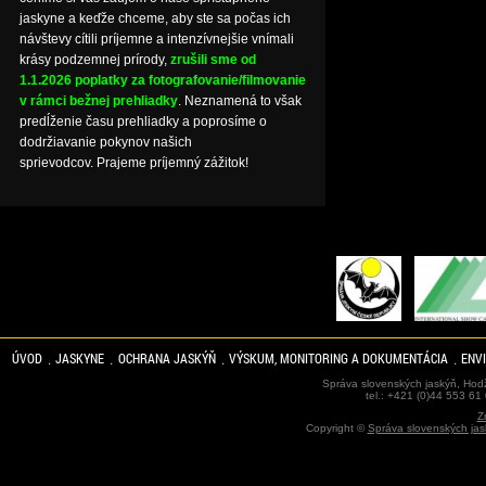
jaskyne a keďže chceme, aby ste sa počas ich
návštevy cítili príjemne a intenzívnejšie vnímali
krásy podzemnej prírody,
zrušili sme od
1.1.2026 poplatky za fotografovanie/filmovanie
v rámci bežnej prehliadky
. Neznamená to však
predĺženie času prehliadky a poprosíme o
dodržiavanie pokynov našich
sprievodcov. Prajeme príjemný zážitok!
ÚVOD
JASKYNE
OCHRANA JASKÝŇ
VÝSKUM, MONITORING A DOKUMENTÁCIA
ENV
Správa slovenských jaskýň, Hodž
tel.: +421 (0)44 553 61
Z
Copyright ©
Správa slovenských jas