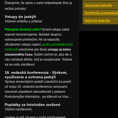
Ďakujeme, že spolu s nami rešpektujete živú aj
Jasovská jaskyňa
neživú prírodu!
Ochtinská aragonitov
Vstupy do jaskýň
Važecká jaskyňa
Vážené učiteľky a učitelia!
Plánujete školský výlet?
Aj keď vstupy zatiaľ
vopred nerezervujeme, školské skupiny
vybavujeme priebežne. Ak sa kapacita
oficiálneho vstupu naplní,
podľa prevádzkových
možností
umožníme pre školy
vstupy aj mimo
stanoveného času
. Naším cieľom je, aby ste u
nás nečakali dlhšie, než je nevyhnutné. Tešíme
sa na vašu návštevu!
16. vedecká konferencia - Výskum,
využívanie a ochrana jaskýň
Správa slovenských jaskýň uskutoční na jeseň
už svoju 16. vedeckú konferenciu venovanú
viacerým aspektom starostlivosti o jaskyne.
Podrobnejšie informácie - po kliknutí na Viac....
Poplatky za foto/video zrušené
Vážení návštevníci,
ceníme si váš záujem o naše sprístupnené