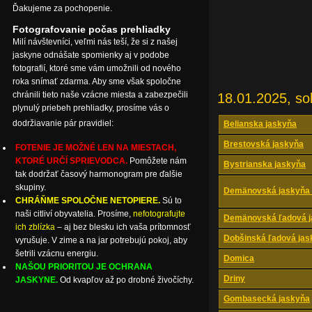
Ďakujeme za pochopenie.
Fotografovanie počas prehliadky
Milí návštevníci, veľmi nás teší, že si z našej
jaskyne odnášate spomienky aj v podobe
fotografií, ktoré sme vám umožnili od nového
roka snímať zdarma. Aby sme však spoločne
chránili tieto naše vzácne miesta a zabezpečili
18.01.2025, so
plynulý priebeh prehliadky, prosíme vás o
dodržiavanie pár pravidiel:
Belianska jaskyňa
Brestovská jaskyňa
FOTENIE JE MOŽNÉ LEN NA MIESTACH,
KTORÉ URČÍ SPRIEVODCA.
Pomôžete nám
Bystrianska jaskyňa
tak dodržať časový harmonogram pre ďalšie
skupiny.
Demänovská jaskyňa 
CHRÁŇME SPOLOČNE NETOPIERE.
Sú to
naši citliví obyvatelia. Prosíme,
nefotografujte
Demänovská ľadová j
ich zblízka
– aj bez blesku ich vaša prítomnosť
Dobšinská ľadová jas
vyrušuje. V zime a na jar potrebujú pokoj, aby
šetrili vzácnu energiu.
Domica
NAŠOU PRIORITOU JE OCHRANA
Driny
JASKYNE.
Od kvapľov až po drobné živočíchy.
Gombasecká jaskyňa