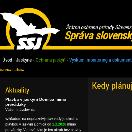
Štátna ochrana prírody Slovens
Správa slovensk
Úvod
Jaskyne
Ochrana jaskýň
Výskum, monitoring a dokument
ÚVODNÁ STRÁNKA
Kedy plánu
Aktuality
Plavba v jaskyni Domica mimo
prevádzky
Vážení návštevníci,
vzhľadom na nepriaznivý stav vody je okruh s
plavbou v jaskyni Domica od
1.2.2026
mimo
prevádzky. V prevádzke je len okruh bez plavby.