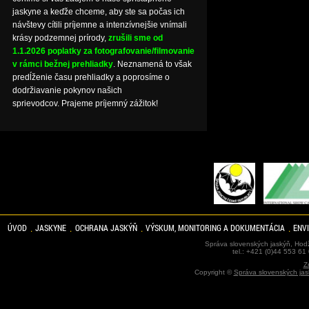
jaskyne a keďže chceme, aby ste sa počas ich
návštevy cítili príjemne a intenzívnejšie vnímali
krásy podzemnej prírody,
zrušili sme od
1.1.2026 poplatky za fotografovanie/filmovanie
v rámci bežnej prehliadky
. Neznamená to však
predĺženie času prehliadky a poprosíme o
dodržiavanie pokynov našich
sprievodcov. Prajeme príjemný zážitok!
ÚVOD
JASKYNE
OCHRANA JASKÝŇ
VÝSKUM, MONITORING A DOKUMENTÁCIA
ENV
Správa slovenských jaskýň, Hodž
tel.: +421 (0)44 553 61
Z
Copyright ©
Správa slovenských jas