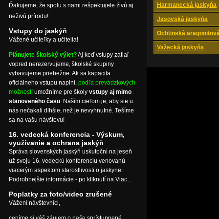
Harmanecká jaskyňa
Ďakujeme, že spolu s nami rešpektujete živú aj
neživú prírodu!
Jasovská jaskyňa
Vstupy do jaskýň
Ochtinská aragonitov
Vážené učiteľky a učitelia!
Važecká jaskyňa
Plánujete školský výlet?
Aj keď vstupy zatiaľ
vopred nerezervujeme, školské skupiny
vybavujeme priebežne. Ak sa kapacita
oficiálneho vstupu naplní,
podľa prevádzkových
možností
umožníme pre školy
vstupy aj mimo
stanoveného času
. Naším cieľom je, aby ste u
nás nečakali dlhšie, než je nevyhnutné. Tešíme
sa na vašu návštevu!
16. vedecká konferencia - Výskum,
využívanie a ochrana jaskýň
Správa slovenských jaskýň uskutoční na jeseň
už svoju 16. vedeckú konferenciu venovanú
viacerým aspektom starostlivosti o jaskyne.
Podrobnejšie informácie - po kliknutí na Viac....
Poplatky za foto/video zrušené
Vážení návštevníci,
ceníme si váš záujem o naše sprístupnené