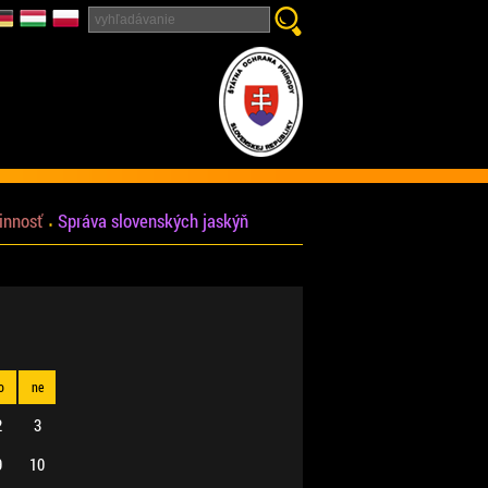
innosť
Správa slovenských jaskýň
o
ne
2
3
9
10