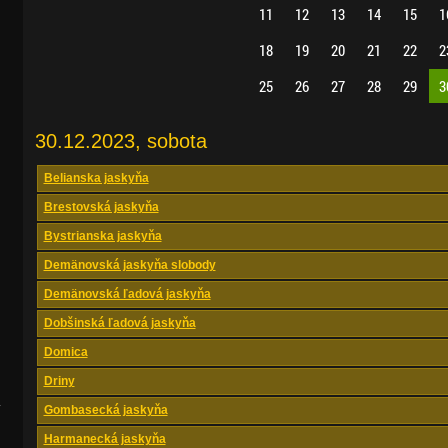
11
12
13
14
15
1
18
19
20
21
22
2
25
26
27
28
29
3
30.12.2023, sobota
Belianska jaskyňa
Brestovská jaskyňa
Bystrianska jaskyňa
Demänovská jaskyňa slobody
Demänovská ľadová jaskyňa
Dobšinská ľadová jaskyňa
Domica
Driny
.
Gombasecká jaskyňa
Harmanecká jaskyňa