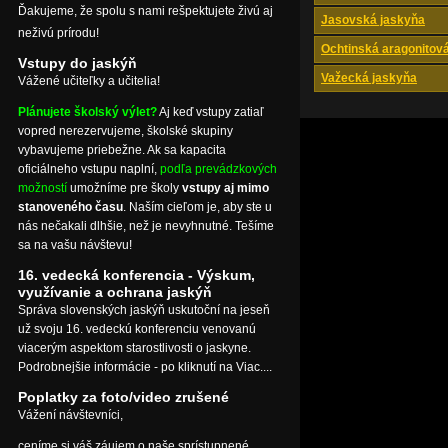
Ďakujeme, že spolu s nami rešpektujete živú aj
Jasovská jaskyňa
neživú prírodu!
Ochtinská aragonitov
Vstupy do jaskýň
Važecká jaskyňa
Vážené učiteľky a učitelia!
Plánujete školský výlet?
Aj keď vstupy zatiaľ
vopred nerezervujeme, školské skupiny
vybavujeme priebežne. Ak sa kapacita
oficiálneho vstupu naplní,
podľa prevádzkových
možností
umožníme pre školy
vstupy aj mimo
stanoveného času
. Naším cieľom je, aby ste u
nás nečakali dlhšie, než je nevyhnutné. Tešíme
sa na vašu návštevu!
16. vedecká konferencia - Výskum,
využívanie a ochrana jaskýň
Správa slovenských jaskýň uskutoční na jeseň
už svoju 16. vedeckú konferenciu venovanú
viacerým aspektom starostlivosti o jaskyne.
Podrobnejšie informácie - po kliknutí na Viac....
Poplatky za foto/video zrušené
Vážení návštevníci,
ceníme si váš záujem o naše sprístupnené