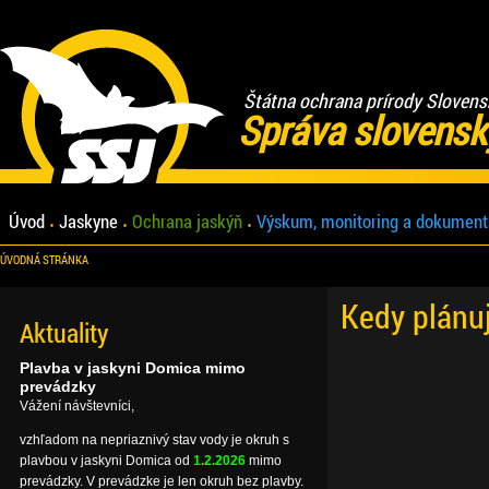
Štátna ochrana prírody Slovens
Správa slovensk
Úvod
Jaskyne
Ochrana jaskýň
Výskum, monitoring a dokument
ÚVODNÁ STRÁNKA
Kedy plánu
Aktuality
Plavba v jaskyni Domica mimo
prevádzky
Vážení návštevníci,
vzhľadom na nepriaznivý stav vody je okruh s
plavbou v jaskyni Domica od
1.2.2026
mimo
prevádzky. V prevádzke je len okruh bez plavby.