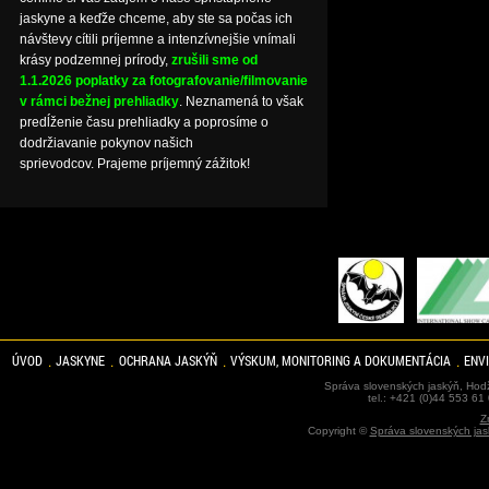
jaskyne a keďže chceme, aby ste sa počas ich
návštevy cítili príjemne a intenzívnejšie vnímali
krásy podzemnej prírody,
zrušili sme od
1.1.2026 poplatky za fotografovanie/filmovanie
v rámci bežnej prehliadky
. Neznamená to však
predĺženie času prehliadky a poprosíme o
dodržiavanie pokynov našich
sprievodcov. Prajeme príjemný zážitok!
ÚVOD
JASKYNE
OCHRANA JASKÝŇ
VÝSKUM, MONITORING A DOKUMENTÁCIA
ENV
Správa slovenských jaskýň, Hodž
tel.: +421 (0)44 553 61
Z
Copyright ©
Správa slovenských jas