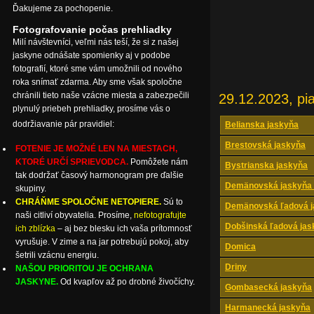
Ďakujeme za pochopenie.
Fotografovanie počas prehliadky
Milí návštevníci, veľmi nás teší, že si z našej
jaskyne odnášate spomienky aj v podobe
fotografií, ktoré sme vám umožnili od nového
roka snímať zdarma. Aby sme však spoločne
chránili tieto naše vzácne miesta a zabezpečili
29.12.2023, pi
plynulý priebeh prehliadky, prosíme vás o
dodržiavanie pár pravidiel:
Belianska jaskyňa
Brestovská jaskyňa
FOTENIE JE MOŽNÉ LEN NA MIESTACH,
KTORÉ URČÍ SPRIEVODCA.
Pomôžete nám
Bystrianska jaskyňa
tak dodržať časový harmonogram pre ďalšie
Demänovská jaskyňa 
skupiny.
CHRÁŇME SPOLOČNE NETOPIERE.
Sú to
Demänovská ľadová j
naši citliví obyvatelia. Prosíme,
nefotografujte
Dobšinská ľadová jas
ich zblízka
– aj bez blesku ich vaša prítomnosť
vyrušuje. V zime a na jar potrebujú pokoj, aby
Domica
šetrili vzácnu energiu.
Driny
NAŠOU PRIORITOU JE OCHRANA
JASKYNE.
Od kvapľov až po drobné živočíchy.
Gombasecká jaskyňa
Harmanecká jaskyňa