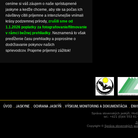
ceníme si váš záujem o naše sprístupnené
jaskyne a keďže chceme, aby ste sa počas ich
návštevy cítili príjemne a intenzívnejšie vnímali
krásy podzemnej prírody,
zrušili sme od
1.1.2026 poplatky za fotografovanie/filmovanie
v rámci bežnej prehliadky
. Neznamená to však
predĺženie času prehliadky a poprosíme o
dodržiavanie pokynov našich
sprievodcov. Prajeme príjemný zážitok!
ÚVOD
JASKYNE
OCHRANA JASKÝŇ
VÝSKUM, MONITORING A DOKUMENTÁCIA
ENV
Správa slovenských jaskýň, Hodž
tel.: +421 (0)44 553 61
Z
Copyright ©
Správa slovenských jas