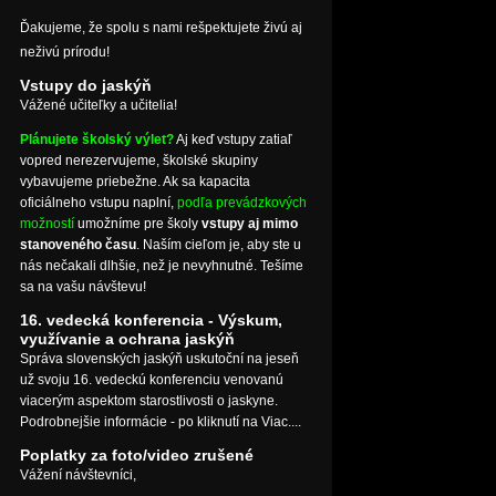
Ďakujeme, že spolu s nami rešpektujete živú aj
neživú prírodu!
Vstupy do jaskýň
Vážené učiteľky a učitelia!
Plánujete školský výlet?
Aj keď vstupy zatiaľ
vopred nerezervujeme, školské skupiny
vybavujeme priebežne. Ak sa kapacita
oficiálneho vstupu naplní,
podľa prevádzkových
možností
umožníme pre školy
vstupy aj mimo
stanoveného času
. Naším cieľom je, aby ste u
nás nečakali dlhšie, než je nevyhnutné. Tešíme
sa na vašu návštevu!
16. vedecká konferencia - Výskum,
využívanie a ochrana jaskýň
Správa slovenských jaskýň uskutoční na jeseň
už svoju 16. vedeckú konferenciu venovanú
viacerým aspektom starostlivosti o jaskyne.
Podrobnejšie informácie - po kliknutí na Viac....
Poplatky za foto/video zrušené
Vážení návštevníci,