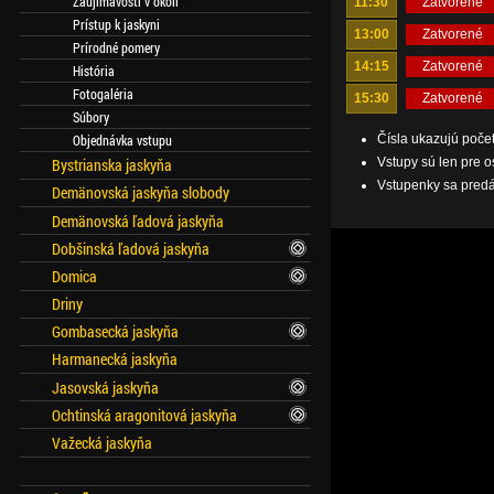
Zaujímavosti v okolí
11:30
Zatvorené
Prístup k jaskyni
13:00
Zatvorené
Prírodné pomery
14:15
Zatvorené
História
Fotogaléria
15:30
Zatvorené
Súbory
Objednávka vstupu
Čísla ukazujú počet
Vstupy sú len pre o
Bystrianska jaskyňa
Vstupenky sa predá
Demänovská jaskyňa slobody
Demänovská ľadová jaskyňa
Dobšinská ľadová jaskyňa
Domica
Driny
Gombasecká jaskyňa
Harmanecká jaskyňa
Jasovská jaskyňa
Ochtinská aragonitová jaskyňa
Važecká jaskyňa