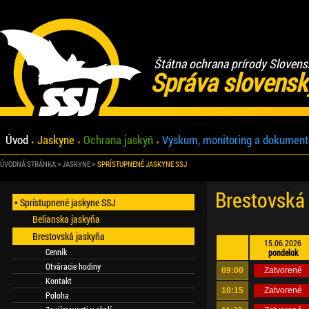
Štátna ochrana prírody Slovens
Správa slovensk
Úvod
Jaskyne
Ochrana jaskýň
Výskum, monitoring a dokument
ÚVODNÁ STRÁNKA
JASKYNE
SPRÍSTUPNENÉ JASKYNE SSJ
Brestovská
Sprístupnené jaskyne SSJ
Belianska jaskyňa
Brestovská jaskyňa
15.06.2026
Cenník
pondelok
Otváracie hodiny
09:00
Zatvorené
Kontakt
10:15
Zatvorené
Poloha