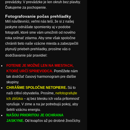
prevádzky. V prevádzke je len okruh bez plavby.
Ďakujeme za pochopenie.
Fotografovanie počas prehliadky
Milí návštevníci, veľmi nás teší, že si z našej
jaskyne odnášate spomienky aj v podobe
fotografií, ktoré sme vám umožnili od nového
roka snímať zdarma. Aby sme však spoločne
chránili tieto naše vzácne miesta a zabezpečili
plynulý priebeh prehliadky, prosíme vás o
dodržiavanie pár pravidiel:
FOTENIE JE MOŽNÉ LEN NA MIESTACH,
KTORÉ URČÍ SPRIEVODCA.
Pomôžete nám
tak dodržať časový harmonogram pre ďalšie
skupiny.
CHRÁŇME SPOLOČNE NETOPIERE.
Sú to
naši citliví obyvatelia. Prosíme,
nefotografujte
ich zblízka
– aj bez blesku ich vaša prítomnosť
vyrušuje. V zime a na jar potrebujú pokoj, aby
šetrili vzácnu energiu.
NAŠOU PRIORITOU JE OCHRANA
JASKYNE.
Od kvapľov až po drobné živočíchy.