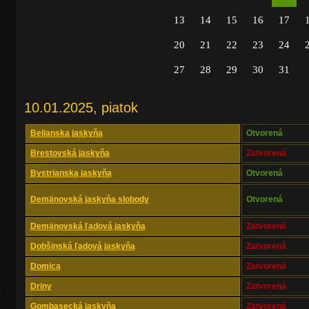
.
13
14
15
16
17
20
21
22
23
24
27
28
29
30
31
10.01.2025, piatok
Belianska jaskyňa
Otvorená
Brestovská jaskyňa
Zatvorená
Bystrianska jaskyňa
Otvorená
Demänovská jaskyňa slobody
Otvorená
Demänovská ľadová jaskyňa
Zatvorená
Dobšinská ľadová jaskyňa
Zatvorená
Domica
Zatvorená
Driny
Zatvorená
.
Gombasecká jaskyňa
Zatvorená