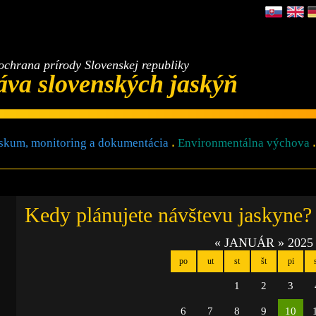
ochrana prírody Slovenskej republiky
áva slovenských jaskýň
skum, monitoring a dokumentácia
Environmentálna výchova
Kedy plánujete návštevu jaskyne?
«
JANUÁR
»
2025
po
ut
st
št
pi
1
2
3
6
7
8
9
10