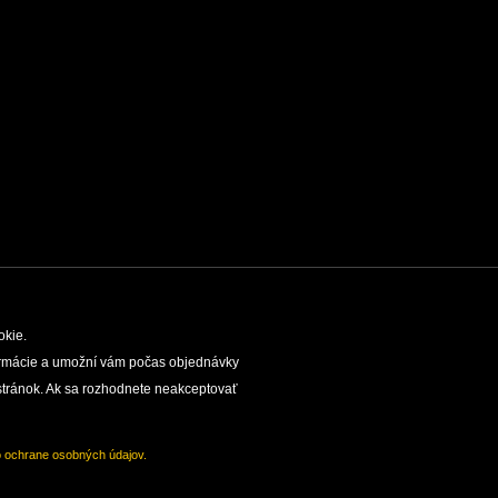
okie.
nformácie a umožní vám počas objednávky
EDIČNÁ ČINNOSŤ
SPRÁVA SLOVENSKÝCH
tránok. Ak sa rozhodnete neakceptovať
o ochrane osobných údajov.