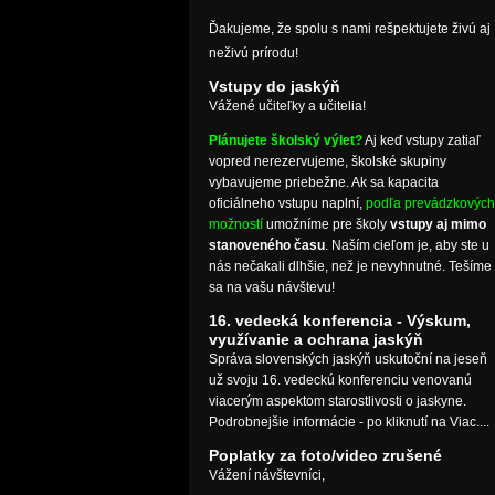
Ďakujeme, že spolu s nami rešpektujete živú aj
neživú prírodu!
Vstupy do jaskýň
Vážené učiteľky a učitelia!
Plánujete školský výlet?
Aj keď vstupy zatiaľ
vopred nerezervujeme, školské skupiny
vybavujeme priebežne. Ak sa kapacita
oficiálneho vstupu naplní,
podľa prevádzkových
možností
umožníme pre školy
vstupy aj mimo
stanoveného času
. Naším cieľom je, aby ste u
nás nečakali dlhšie, než je nevyhnutné. Tešíme
sa na vašu návštevu!
16. vedecká konferencia - Výskum,
využívanie a ochrana jaskýň
Správa slovenských jaskýň uskutoční na jeseň
už svoju 16. vedeckú konferenciu venovanú
viacerým aspektom starostlivosti o jaskyne.
Podrobnejšie informácie - po kliknutí na Viac....
Poplatky za foto/video zrušené
Vážení návštevníci,