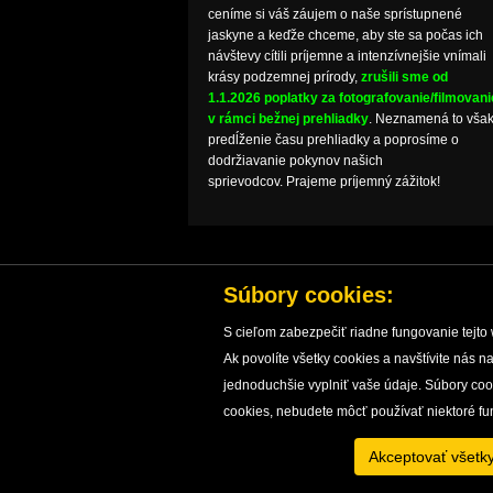
ceníme si váš záujem o naše sprístupnené
jaskyne a keďže chceme, aby ste sa počas ich
návštevy cítili príjemne a intenzívnejšie vnímali
krásy podzemnej prírody,
zrušili sme od
1.1.2026 poplatky za fotografovanie/filmovani
v rámci bežnej prehliadky
. Neznamená to vša
predĺženie času prehliadky a poprosíme o
dodržiavanie pokynov našich
sprievodcov. Prajeme príjemný zážitok!
Súbory cookies:
S cieľom zabezpečiť riadne fungovanie tejto 
Ak povolíte všetky cookies a navštívite nás
ÚVOD
JASKYNE
OCHRANA JASKÝŇ
V
jednoduchšie vyplniť vaše údaje. Súbory co
cookies, nebudete môcť používať niektoré fu
Akceptovať všetk