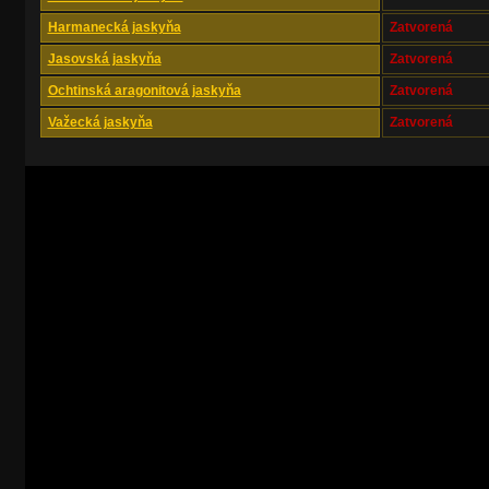
Harmanecká jaskyňa
Zatvorená
Jasovská jaskyňa
Zatvorená
Ochtinská aragonitová jaskyňa
Zatvorená
Važecká jaskyňa
Zatvorená