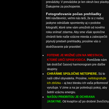
prevádzky. V prevádzke je len okruh bez plavby
Ďakujeme za pochopenie.
Fotografovanie počas prehliadky
Milí návštevníci, veľmi nás teší, že si z našej
jaskyne odnášate spomienky aj v podobe
fotografií, ktoré sme vám umožnili od nového
roka snímať zdarma. Aby sme však spoločne
chránili tieto naše vzácne miesta a zabezpečili
plynulý priebeh prehliadky, prosíme vás o
dodržiavanie pár pravidiel:
FOTENIE JE MOŽNÉ LEN NA MIESTACH,
KTORÉ URČÍ SPRIEVODCA.
Pomôžete nám
tak dodržať časový harmonogram pre ďalšie
skupiny.
CHRÁŇME SPOLOČNE NETOPIERE.
Sú to
naši citliví obyvatelia. Prosíme,
nefotografujte
ich zblízka
– aj bez blesku ich vaša prítomnosť
vyrušuje. V zime a na jar potrebujú pokoj, aby
šetrili vzácnu energiu.
NAŠOU PRIORITOU JE OCHRANA
JASKYNE.
Od kvapľov až po drobné živočíchy