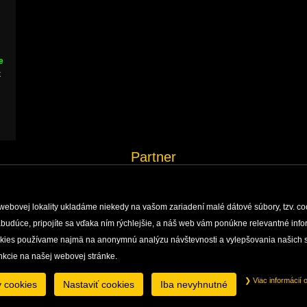
e
k
Partner
webovej lokality ukladáme niekedy na vašom zariadení malé dátové súbory, tzv. co
 nabudúce, pripojíte sa vďaka ním rýchlejšie, a náš web vám ponúkne relevantné i
ÝSKUM, MONITORING A DOKUMENTÁCIA
ENVIRONMENTÁLNA VÝCHOVA
okies používame najmä na anonymnú analýzu návštevnosti a vylepšovania našich s
JASKÝŇ
PRÁVNE INFORMÁCIE
GDPR
nkcie na našej webovej stránke.
Správa slovenských jaskýň, Hodžova 11, 031 01 Liptovský Mikuláš, Slovenská Republika
tel.: +421 (0)44 553 61 01, +421 (0)44 553 64 11, e-mail:
caves@ssj.sk
Viac informácií 
y cookies
Nastaviť cookies
Iba nevyhnutné
Zmeniť nastavenie cookies
Copyright ©
Správa slovenských jaskýň
.
2013, design by
artlandia
, develop by
creative solution