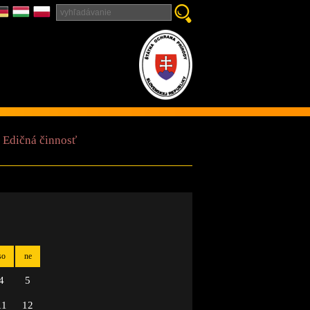
Edičná činnosť
so
ne
4
5
11
12