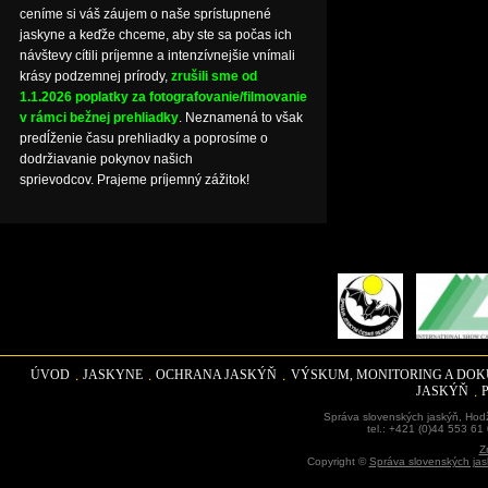
ceníme si váš záujem o naše sprístupnené
jaskyne a keďže chceme, aby ste sa počas ich
návštevy cítili príjemne a intenzívnejšie vnímali
krásy podzemnej prírody,
zrušili sme od
1.1.2026 poplatky za fotografovanie/filmovanie
v rámci bežnej prehliadky
. Neznamená to však
predĺženie času prehliadky a poprosíme o
dodržiavanie pokynov našich
sprievodcov. Prajeme príjemný zážitok!
ÚVOD
JASKYNE
OCHRANA JASKÝŇ
VÝSKUM, MONITORING A DO
JASKÝŇ
Správa slovenských jaskýň, Hodž
tel.: +421 (0)44 553 61
Z
Copyright ©
Správa slovenských jas