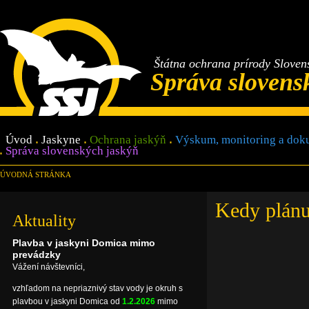
Štátna ochrana prírody Sloven
Správa slovens
Úvod
Jaskyne
Ochrana jaskýň
Výskum, monitoring a dok
Správa slovenských jaskýň
ÚVODNÁ STRÁNKA
Kedy plánu
Aktuality
Plavba v jaskyni Domica mimo
prevádzky
Vážení návštevníci,
vzhľadom na nepriaznivý stav vody je okruh s
plavbou v jaskyni Domica od
1.2.2026
mimo