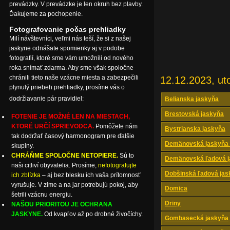
prevádzky. V prevádzke je len okruh bez plavby.
Ďakujeme za pochopenie.
Fotografovanie počas prehliadky
Milí návštevníci, veľmi nás teší, že si z našej
jaskyne odnášate spomienky aj v podobe
fotografií, ktoré sme vám umožnili od nového
roka snímať zdarma. Aby sme však spoločne
chránili tieto naše vzácne miesta a zabezpečili
12.12.2023, ut
plynulý priebeh prehliadky, prosíme vás o
dodržiavanie pár pravidiel:
Belianska jaskyňa
Brestovská jaskyňa
FOTENIE JE MOŽNÉ LEN NA MIESTACH,
KTORÉ URČÍ SPRIEVODCA.
Pomôžete nám
Bystrianska jaskyňa
tak dodržať časový harmonogram pre ďalšie
Demänovská jaskyňa 
skupiny.
CHRÁŇME SPOLOČNE NETOPIERE.
Sú to
Demänovská ľadová j
naši citliví obyvatelia. Prosíme,
nefotografujte
Dobšinská ľadová jas
ich zblízka
– aj bez blesku ich vaša prítomnosť
vyrušuje. V zime a na jar potrebujú pokoj, aby
Domica
šetrili vzácnu energiu.
Driny
NAŠOU PRIORITOU JE OCHRANA
JASKYNE.
Od kvapľov až po drobné živočíchy.
Gombasecká jaskyňa