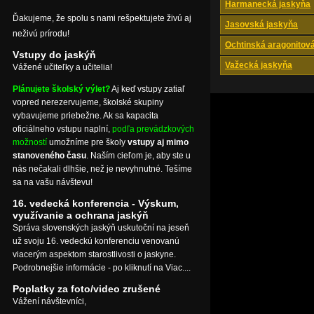
Harmanecká jaskyňa
Ďakujeme, že spolu s nami rešpektujete živú aj
Jasovská jaskyňa
neživú prírodu!
Ochtinská aragonitov
Vstupy do jaskýň
Važecká jaskyňa
Vážené učiteľky a učitelia!
Plánujete školský výlet?
Aj keď vstupy zatiaľ
vopred nerezervujeme, školské skupiny
vybavujeme priebežne. Ak sa kapacita
oficiálneho vstupu naplní,
podľa prevádzkových
možností
umožníme pre školy
vstupy aj mimo
stanoveného času
. Naším cieľom je, aby ste u
nás nečakali dlhšie, než je nevyhnutné. Tešíme
sa na vašu návštevu!
16. vedecká konferencia - Výskum,
využívanie a ochrana jaskýň
Správa slovenských jaskýň uskutoční na jeseň
už svoju 16. vedeckú konferenciu venovanú
viacerým aspektom starostlivosti o jaskyne.
Podrobnejšie informácie - po kliknutí na Viac....
Poplatky za foto/video zrušené
Vážení návštevníci,