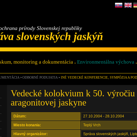
ochrana prírody Slovenskej republiky
áva slovenských jaskýň
skum, monitoring a dokumentácia
Environmentálna výchova
KUMENTÁCIA
ODBORNÉ PODUJATIA
INÉ VEDECKÉ KONFERENCIE, SYMPÓZIA A PO
Vedecké kolokvium k 50. výročiu 
aragonitovej jaskyne
Dátum:
27.10.2004 - 28.10.2004
Miesto konania:
Teplý Vrch
Hlavný organizátor:
Správa slovenských jaskýň, Lipt