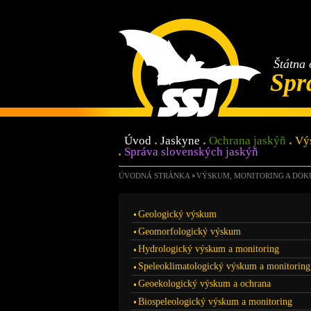
Štátna 
Spr
Úvod
Jaskyne
Ochrana jaskýň
Vý
Správa slovenských jaskýň
ÚVODNÁ STRÁNKA
VÝSKUM, MONITORING A DO
Geologický výskum
Geomorfologický výskum
Hydrologický výskum a monitoring
Speleoklimatologický výskum a monitoring
Geoekologický výskum a ochrana
Biospeleologický výskum a monitoring