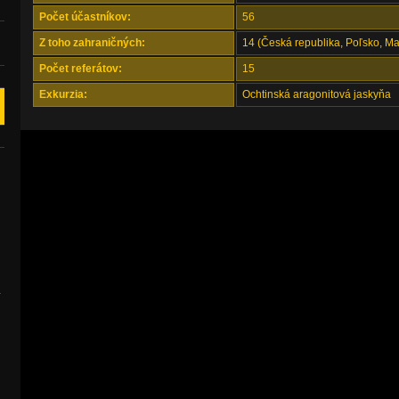
Počet účastníkov:
56
Z toho zahraničných:
14 (Česká republika, Poľsko, M
Počet referátov:
15
Exkurzia:
Ochtinská aragonitová jaskyňa
.