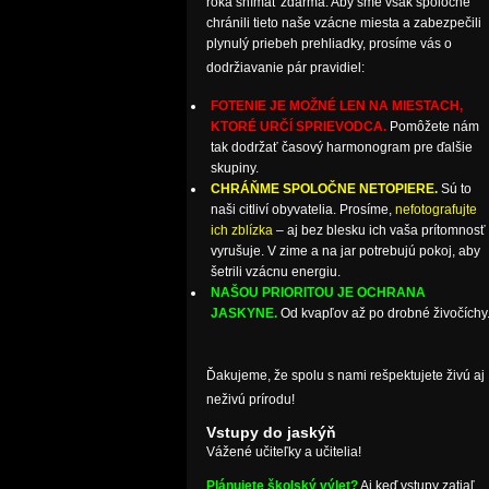
roka snímať zdarma. Aby sme však spoločne
chránili tieto naše vzácne miesta a zabezpečili
plynulý priebeh prehliadky, prosíme vás o
dodržiavanie pár pravidiel:
FOTENIE JE MOŽNÉ LEN NA MIESTACH,
KTORÉ URČÍ SPRIEVODCA.
Pomôžete nám
tak dodržať časový harmonogram pre ďalšie
skupiny.
CHRÁŇME SPOLOČNE NETOPIERE.
Sú to
naši citliví obyvatelia. Prosíme,
nefotografujte
ich zblízka
– aj bez blesku ich vaša prítomnosť
vyrušuje. V zime a na jar potrebujú pokoj, aby
šetrili vzácnu energiu.
NAŠOU PRIORITOU JE OCHRANA
JASKYNE.
Od kvapľov až po drobné živočíchy
Ďakujeme, že spolu s nami rešpektujete živú aj
neživú prírodu!
Vstupy do jaskýň
Vážené učiteľky a učitelia!
Plánujete školský výlet?
Aj keď vstupy zatiaľ