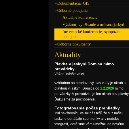
Dokumentácia, GIS
Odborné podujatia
Aktuálne konferencie
Výskum, využívanie a ochrana jaskýň
Iné vedecké konferencie, sympózia a
podujatia
Odborné dokumenty
Aktuality
Plavba v jaskyni Domica mimo
prevádzky
Vážení návštevníci,
vzhľadom na nepriaznivý stav vody je okruh s
plavbou v jaskyni Domica od
1.2.2026
mimo
prevádzky. V prevádzke je len okruh bez plavby
Ďakujeme za pochopenie.
Fotografovanie počas prehliadky
Milí návštevníci, veľmi nás teší, že si z našej
jaskyne odnášate spomienky aj v podobe
fotografií, ktoré sme vám umožnili od nového