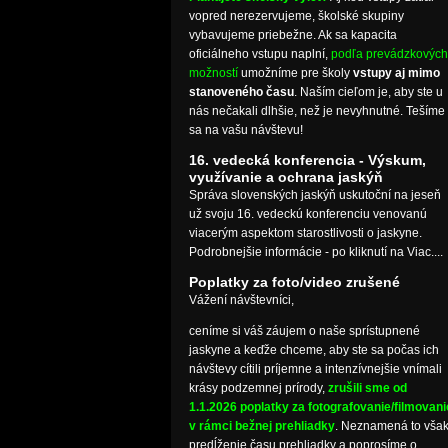
vopred nerezervujeme, školské skupiny
vybavujeme priebežne. Ak sa kapacita
oficiálneho vstupu naplní,
podľa prevádzkových
možností
umožníme pre školy
vstupy aj mimo
stanoveného času
. Naším cieľom je, aby ste u
nás nečakali dlhšie, než je nevyhnutné. Tešíme
sa na vašu návštevu!
16. vedecká konferencia - Výskum,
využívanie a ochrana jaskýň
Správa slovenských jaskýň uskutoční na jeseň
už svoju 16. vedeckú konferenciu venovanú
viacerým aspektom starostlivosti o jaskyne.
Podrobnejšie informácie - po kliknutí na Viac....
Poplatky za foto/video zrušené
Vážení návštevníci,
ceníme si váš záujem o naše sprístupnené
jaskyne a keďže chceme, aby ste sa počas ich
návštevy cítili príjemne a intenzívnejšie vnímali
krásy podzemnej prírody,
zrušili sme od
1.1.2026 poplatky za fotografovanie/filmovani
v rámci bežnej prehliadky
. Neznamená to vša
predĺženie času prehliadky a poprosíme o