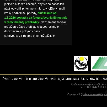
jaskyne a keďže chceme, aby ste sa počas ich
návštevy cítili príjemne a intenzívnejšie vnímali
krásy podzemnej prírody,
zrušili sme od
1.1.2026 poplatky za fotografovanie/filmovanie
v rámci bežnej prehliadky
. Neznamená to však
predĺženie času prehliadky a poprosíme o
dodržiavanie pokynov našich
sprievodcov. Prajeme príjemný zážitok!
ÚVOD
JASKYNE
OCHRANA JASKÝŇ
VÝSKUM, MONITORING A DOKUMENTÁCIA
ENV
Správa slovenských jaskýň, Hodž
tel.: +421 (0)44 553 61
Z
Copyright ©
Správa slovenských jas