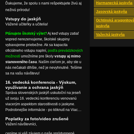
Harmanecká jaskyňa
Ďakujeme, že spolu s nami rešpektujete živú aj
neživú prírodu!
Jasovská jaskyňa
Vstupy do jaskýň
Ochtinská aragonitov
Vážené učiteľky a učitelia!
jaskyňa
Plánujete školský výlet?
Aj keď vstupy zatiaľ
Važecká jaskyňa
vopred nerezervujeme, školské skupiny
vybavujeme priebežne. Ak sa kapacita
oficiálneho vstupu naplní,
podľa prevádzkových
možností
umožníme pre školy
vstupy aj mimo
stanoveného času
. Naším cieľom je, aby ste u
nás nečakali dlhšie, než je nevyhnutné. Tešíme
sa na vašu návštevu!
16. vedecká konferencia - Výskum,
využívanie a ochrana jaskýň
Správa slovenských jaskýň uskutoční na jeseň
už svoju 16. vedeckú konferenciu venovanú
viacerým aspektom starostlivosti o jaskyne.
Podrobnejšie informácie - po kliknutí na Viac....
Poplatky za foto/video zrušené
Vážení návštevníci,
ceníme si váš záujem o naše sprístupnené