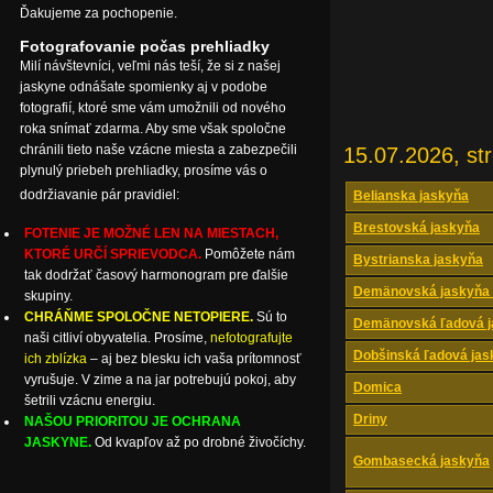
Ďakujeme za pochopenie.
Fotografovanie počas prehliadky
Milí návštevníci, veľmi nás teší, že si z našej
jaskyne odnášate spomienky aj v podobe
fotografií, ktoré sme vám umožnili od nového
roka snímať zdarma. Aby sme však spoločne
chránili tieto naše vzácne miesta a zabezpečili
15.07.2026, st
plynulý priebeh prehliadky, prosíme vás o
dodržiavanie pár pravidiel:
Belianska jaskyňa
Brestovská jaskyňa
FOTENIE JE MOŽNÉ LEN NA MIESTACH,
KTORÉ URČÍ SPRIEVODCA.
Pomôžete nám
Bystrianska jaskyňa
tak dodržať časový harmonogram pre ďalšie
Demänovská jaskyňa 
skupiny.
CHRÁŇME SPOLOČNE NETOPIERE.
Sú to
Demänovská ľadová j
naši citliví obyvatelia. Prosíme,
nefotografujte
Dobšinská ľadová jas
ich zblízka
– aj bez blesku ich vaša prítomnosť
vyrušuje. V zime a na jar potrebujú pokoj, aby
Domica
šetrili vzácnu energiu.
Driny
NAŠOU PRIORITOU JE OCHRANA
JASKYNE.
Od kvapľov až po drobné živočíchy.
Gombasecká jaskyňa