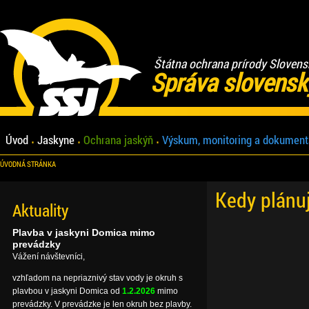
Štátna ochrana prírody Slovens
Správa slovensk
Úvod
Jaskyne
Ochrana jaskýň
Výskum, monitoring a dokument
ÚVODNÁ STRÁNKA
Kedy plánu
Aktuality
Plavba v jaskyni Domica mimo
prevádzky
Vážení návštevníci,
vzhľadom na nepriaznivý stav vody je okruh s
plavbou v jaskyni Domica od
1.2.2026
mimo
prevádzky. V prevádzke je len okruh bez plavby.