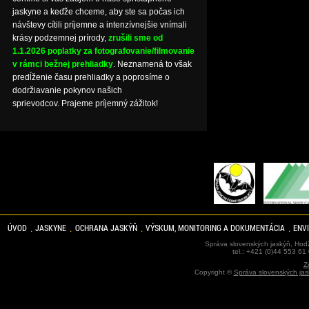
jaskyne a keďže chceme, aby ste sa počas ich
návštevy cítili príjemne a intenzívnejšie vnímali
krásy podzemnej prírody,
zrušili sme od
1.1.2026 poplatky za fotografovanie/filmovanie
v rámci bežnej prehliadky
. Neznamená to však
predĺženie času prehliadky a poprosíme o
dodržiavanie pokynov našich
sprievodcov. Prajeme príjemný zážitok!
ÚVOD
JASKYNE
OCHRANA JASKÝŇ
VÝSKUM, MONITORING A DOKUMENTÁCIA
ENV
Správa slovenských jaskýň, Hodž
tel.: +421 (0)44 553 61
Z
Copyright ©
Správa slovenských jas