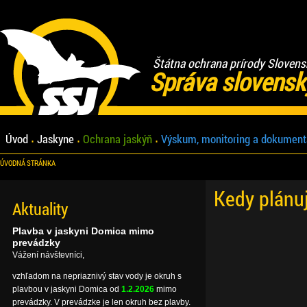
Štátna ochrana prírody Slovens
Správa slovensk
Úvod
Jaskyne
Ochrana jaskýň
Výskum, monitoring a dokument
ÚVODNÁ STRÁNKA
Kedy plánu
Aktuality
Plavba v jaskyni Domica mimo
prevádzky
Vážení návštevníci,
vzhľadom na nepriaznivý stav vody je okruh s
plavbou v jaskyni Domica od
1.2.2026
mimo
prevádzky. V prevádzke je len okruh bez plavby.