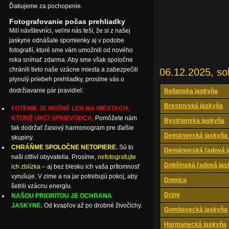
Ďakujeme za pochopenie.
Fotografovanie počas prehliadky
Milí návštevníci, veľmi nás teší, že si z našej
jaskyne odnášate spomienky aj v podobe
fotografií, ktoré sme vám umožnili od nového
roka snímať zdarma. Aby sme však spoločne
chránili tieto naše vzácne miesta a zabezpečili
06.12.2025, so
plynulý priebeh prehliadky, prosíme vás o
dodržiavanie pár pravidiel:
Belianska jaskyňa
Brestovská jaskyňa
FOTENIE JE MOŽNÉ LEN NA MIESTACH,
KTORÉ URČÍ SPRIEVODCA.
Pomôžete nám
Bystrianska jaskyňa
tak dodržať časový harmonogram pre ďalšie
Demänovská jaskyňa 
skupiny.
CHRÁŇME SPOLOČNE NETOPIERE.
Sú to
Demänovská ľadová j
naši citliví obyvatelia. Prosíme,
nefotografujte
Dobšinská ľadová jas
ich zblízka
– aj bez blesku ich vaša prítomnosť
vyrušuje. V zime a na jar potrebujú pokoj, aby
Domica
šetrili vzácnu energiu.
Driny
NAŠOU PRIORITOU JE OCHRANA
JASKYNE.
Od kvapľov až po drobné živočíchy.
Gombasecká jaskyňa
Harmanecká jaskyňa