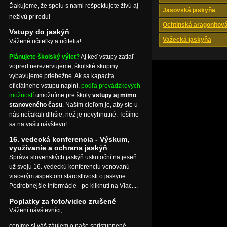
Ďakujeme, že spolu s nami rešpektujete živú aj
Jasovská jaskyňa
neživú prírodu!
Ochtinská aragonitov
Vstupy do jaskýň
Važecká jaskyňa
Vážené učiteľky a učitelia!
Plánujete školský výlet?
Aj keď vstupy zatiaľ
vopred nerezervujeme, školské skupiny
vybavujeme priebežne. Ak sa kapacita
oficiálneho vstupu naplní,
podľa prevádzkových
možností
umožníme pre školy
vstupy aj mimo
stanoveného času
. Naším cieľom je, aby ste u
nás nečakali dlhšie, než je nevyhnutné. Tešíme
sa na vašu návštevu!
16. vedecká konferencia - Výskum,
využívanie a ochrana jaskýň
Správa slovenských jaskýň uskutoční na jeseň
už svoju 16. vedeckú konferenciu venovanú
viacerým aspektom starostlivosti o jaskyne.
Podrobnejšie informácie - po kliknutí na Viac....
Poplatky za foto/video zrušené
Vážení návštevníci,
ceníme si váš záujem o naše sprístupnené