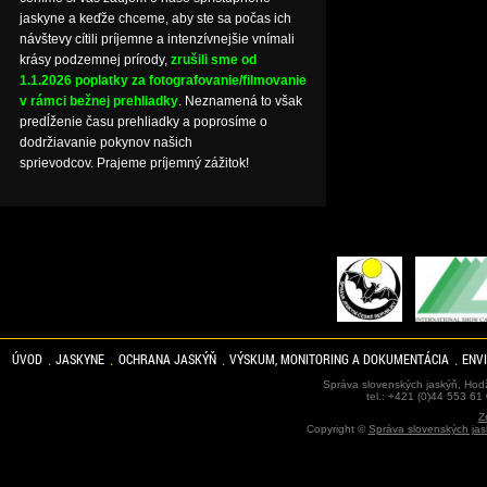
jaskyne a keďže chceme, aby ste sa počas ich
návštevy cítili príjemne a intenzívnejšie vnímali
krásy podzemnej prírody,
zrušili sme od
1.1.2026 poplatky za fotografovanie/filmovanie
v rámci bežnej prehliadky
. Neznamená to však
predĺženie času prehliadky a poprosíme o
dodržiavanie pokynov našich
sprievodcov. Prajeme príjemný zážitok!
ÚVOD
JASKYNE
OCHRANA JASKÝŇ
VÝSKUM, MONITORING A DOKUMENTÁCIA
ENV
Správa slovenských jaskýň, Hodž
tel.: +421 (0)44 553 61
Z
Copyright ©
Správa slovenských jas