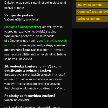
Ďakujeme, že spolu s nami rešpektujete živú aj
Jasovská jaskyňa
neživú prírodu!
Ochtinská aragonitov
Vstupy do jaskýň
Važecká jaskyňa
Vážené učiteľky a učitelia!
Plánujete školský výlet?
Aj keď vstupy zatiaľ
vopred nerezervujeme, školské skupiny
vybavujeme priebežne. Ak sa kapacita
oficiálneho vstupu naplní,
podľa prevádzkových
možností
umožníme pre školy
vstupy aj mimo
stanoveného času
. Naším cieľom je, aby ste u
nás nečakali dlhšie, než je nevyhnutné. Tešíme
sa na vašu návštevu!
16. vedecká konferencia - Výskum,
využívanie a ochrana jaskýň
Správa slovenských jaskýň uskutoční na jeseň
už svoju 16. vedeckú konferenciu venovanú
viacerým aspektom starostlivosti o jaskyne.
Podrobnejšie informácie - po kliknutí na Viac....
Poplatky za foto/video zrušené
Vážení návštevníci,
ceníme si váš záujem o naše sprístupnené