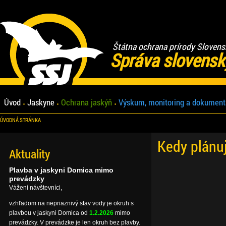
Štátna ochrana prírody Slovens
Správa slovensk
Úvod
Jaskyne
Ochrana jaskýň
Výskum, monitoring a dokument
ÚVODNÁ STRÁNKA
Kedy plánu
Aktuality
Plavba v jaskyni Domica mimo
prevádzky
Vážení návštevníci,
vzhľadom na nepriaznivý stav vody je okruh s
plavbou v jaskyni Domica od
1.2.2026
mimo
prevádzky. V prevádzke je len okruh bez plavby.