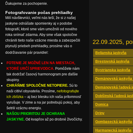
Ďakujeme za pochopenie.
Fotografovanie počas prehliadky
Milí návštevníci, veľmi nás teší, že si z našej
jaskyne odnášate spomienky aj v podobe
fotografií, ktoré sme vám umožnili od nového
roka snímať zdarma. Aby sme však spoločne
chránili tieto naše vzácne miesta a zabezpečili
22.09.2025, po
plynulý priebeh prehliadky, prosíme vás o
dodržiavanie pár pravidiel:
Belianska jaskyňa
Brestovská jaskyňa
FOTENIE JE MOŽNÉ LEN NA MIESTACH,
KTORÉ URČÍ SPRIEVODCA.
Pomôžete nám
Bystrianska jaskyňa
tak dodržať časový harmonogram pre ďalšie
Demänovská jaskyňa 
skupiny.
CHRÁŇME SPOLOČNE NETOPIERE.
Sú to
Demänovská ľadová j
naši citliví obyvatelia. Prosíme,
nefotografujte
Dobšinská ľadová jas
ich zblízka
– aj bez blesku ich vaša prítomnosť
vyrušuje. V zime a na jar potrebujú pokoj, aby
Domica
šetrili vzácnu energiu.
Driny
NAŠOU PRIORITOU JE OCHRANA
JASKYNE.
Od kvapľov až po drobné živočíchy.
Gombasecká jaskyňa
Harmanecká jaskyňa