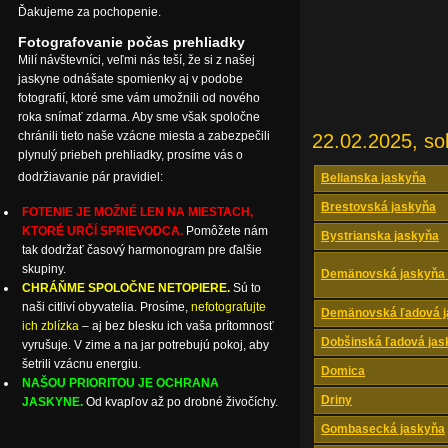
Ďakujeme za pochopenie.
Fotografovanie počas prehliadky
Milí návštevníci, veľmi nás teší, že si z našej
jaskyne odnášate spomienky aj v podobe
fotografií, ktoré sme vám umožnili od nového
roka snímať zdarma. Aby sme však spoločne
chránili tieto naše vzácne miesta a zabezpečili
22.02.2025, so
plynulý priebeh prehliadky, prosíme vás o
dodržiavanie pár pravidiel:
Belianska jaskyňa
Brestovská jaskyňa
FOTENIE JE MOŽNÉ LEN NA MIESTACH,
KTORÉ URČÍ SPRIEVODCA.
Pomôžete nám
Bystrianska jaskyňa
tak dodržať časový harmonogram pre ďalšie
skupiny.
Demänovská jaskyňa 
CHRÁŇME SPOLOČNE NETOPIERE.
Sú to
naši citliví obyvatelia. Prosíme,
nefotografujte
Demänovská ľadová j
ich zblízka
– aj bez blesku ich vaša prítomnosť
Dobšinská ľadová jas
vyrušuje. V zime a na jar potrebujú pokoj, aby
šetrili vzácnu energiu.
Domica
NAŠOU PRIORITOU JE OCHRANA
Driny
JASKYNE.
Od kvapľov až po drobné živočíchy.
Gombasecká jaskyňa