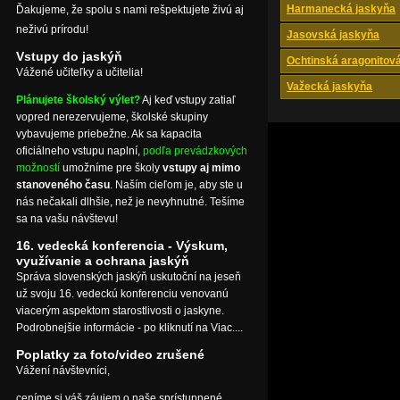
Harmanecká jaskyňa
Ďakujeme, že spolu s nami rešpektujete živú aj
neživú prírodu!
Jasovská jaskyňa
Vstupy do jaskýň
Ochtinská aragonitov
Vážené učiteľky a učitelia!
Važecká jaskyňa
Plánujete školský výlet?
Aj keď vstupy zatiaľ
vopred nerezervujeme, školské skupiny
vybavujeme priebežne. Ak sa kapacita
oficiálneho vstupu naplní,
podľa prevádzkových
možností
umožníme pre školy
vstupy aj mimo
stanoveného času
. Naším cieľom je, aby ste u
nás nečakali dlhšie, než je nevyhnutné. Tešíme
sa na vašu návštevu!
16. vedecká konferencia - Výskum,
využívanie a ochrana jaskýň
Správa slovenských jaskýň uskutoční na jeseň
už svoju 16. vedeckú konferenciu venovanú
viacerým aspektom starostlivosti o jaskyne.
Podrobnejšie informácie - po kliknutí na Viac....
Poplatky za foto/video zrušené
Vážení návštevníci,
ceníme si váš záujem o naše sprístupnené