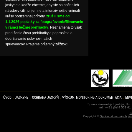
jaskyne a keďže chceme, aby ste sa počas ich
návštevy cítili príjemne a intenzívnejšie vnímali
krásy podzemnej prírody,
zrušili sme od
1.1.2026 poplatky za fotografovanie/filmovanie
v rámci bežnej prehliadky
. Neznamená to však
predĺženie času prehliadky a poprosíme o
dodržiavanie pokynov našich
sprievodcov. Prajeme príjemný zážitok!
ÚVOD
JASKYNE
OCHRANA JASKÝŇ
VÝSKUM, MONITORING A DOKUMENTÁCIA
ENV
Správa slovenských jaskýň, Hodž
tel.: +421 (0)44 553 61
Z
Copyright ©
Správa slovenských jas