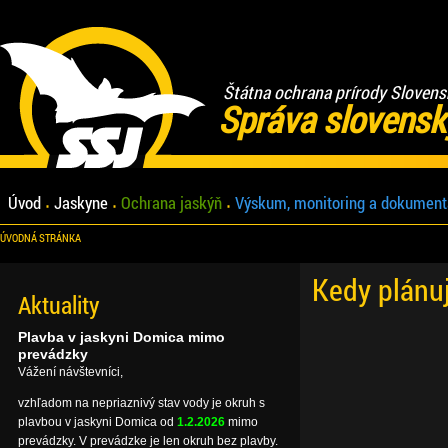
Štátna ochrana prírody Slovens
Správa slovensk
Úvod
Jaskyne
Ochrana jaskýň
Výskum, monitoring a dokument
ÚVODNÁ STRÁNKA
Kedy plánu
Aktuality
Plavba v jaskyni Domica mimo
prevádzky
Vážení návštevníci,
vzhľadom na nepriaznivý stav vody je okruh s
plavbou v jaskyni Domica od
1.2.2026
mimo
prevádzky. V prevádzke je len okruh bez plavby.