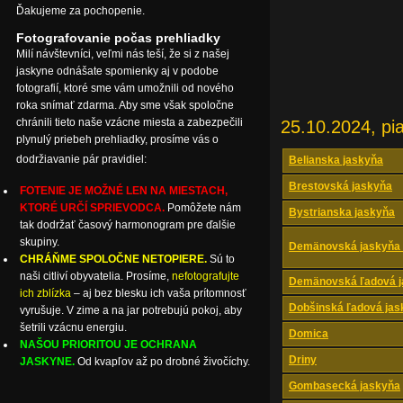
Ďakujeme za pochopenie.
Fotografovanie počas prehliadky
Milí návštevníci, veľmi nás teší, že si z našej
jaskyne odnášate spomienky aj v podobe
fotografií, ktoré sme vám umožnili od nového
roka snímať zdarma. Aby sme však spoločne
chránili tieto naše vzácne miesta a zabezpečili
25.10.2024, pi
plynulý priebeh prehliadky, prosíme vás o
dodržiavanie pár pravidiel:
Belianska jaskyňa
Brestovská jaskyňa
FOTENIE JE MOŽNÉ LEN NA MIESTACH,
KTORÉ URČÍ SPRIEVODCA.
Pomôžete nám
Bystrianska jaskyňa
tak dodržať časový harmonogram pre ďalšie
skupiny.
Demänovská jaskyňa 
CHRÁŇME SPOLOČNE NETOPIERE.
Sú to
naši citliví obyvatelia. Prosíme,
nefotografujte
Demänovská ľadová j
ich zblízka
– aj bez blesku ich vaša prítomnosť
Dobšinská ľadová jas
vyrušuje. V zime a na jar potrebujú pokoj, aby
šetrili vzácnu energiu.
Domica
NAŠOU PRIORITOU JE OCHRANA
Driny
JASKYNE.
Od kvapľov až po drobné živočíchy.
Gombasecká jaskyňa