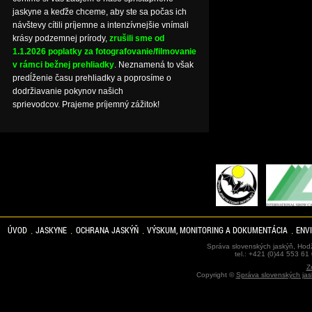
jaskyne a keďže chceme, aby ste sa počas ich
návštevy cítili príjemne a intenzívnejšie vnímali
krásy podzemnej prírody,
zrušili sme od
1.1.2026 poplatky za fotografovanie/filmovanie
v rámci bežnej prehliadky
. Neznamená to však
predĺženie času prehliadky a poprosíme o
dodržiavanie pokynov našich
sprievodcov. Prajeme príjemný zážitok!
ÚVOD
JASKYNE
OCHRANA JASKÝŇ
VÝSKUM, MONITORING A DOKUMENTÁCIA
ENV
Správa slovenských jaskýň, Hodž
tel.: +421 (0)44 553 61
Z
Copyright ©
Správa slovenských jas