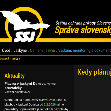
Štátna ochrana prírody Slovens
Správa slovensk
Úvod
Jaskyne
Ochrana jaskýň
Výskum, monitoring a dokument
ÚVODNÁ STRÁNKA
Kedy plánu
Aktuality
Plavba v jaskyni Domica mimo
prevádzky
Vážení návštevníci,
vzhľadom na nepriaznivý stav vody je okruh s
plavbou v jaskyni Domica od
1.2.2026
mimo
prevádzky. V prevádzke je len okruh bez plavby.