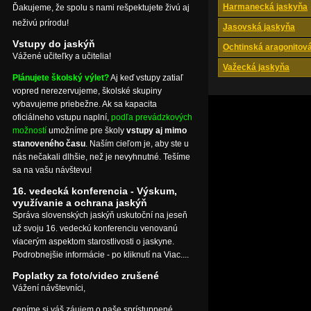
Harmanecká jaskyňa
Ďakujeme, že spolu s nami rešpektujete živú aj
neživú prírodu!
Jasovská jaskyňa
Vstupy do jaskýň
Ochtinská aragonitov
Vážené učiteľky a učitelia!
Važecká jaskyňa
Plánujete školský výlet?
Aj keď vstupy zatiaľ
vopred nerezervujeme, školské skupiny
vybavujeme priebežne. Ak sa kapacita
oficiálneho vstupu naplní,
podľa prevádzkových
možností
umožníme pre školy
vstupy aj mimo
stanoveného času
. Naším cieľom je, aby ste u
nás nečakali dlhšie, než je nevyhnutné. Tešíme
sa na vašu návštevu!
16. vedecká konferencia - Výskum,
využívanie a ochrana jaskýň
Správa slovenských jaskýň uskutoční na jeseň
už svoju 16. vedeckú konferenciu venovanú
viacerým aspektom starostlivosti o jaskyne.
Podrobnejšie informácie - po kliknutí na Viac....
Poplatky za foto/video zrušené
Vážení návštevníci,
ceníme si váš záujem o naše sprístupnené