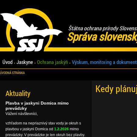
Štátna ochrana prírody Slovens
Správa slovensk
Úvod
Jaskyne
Ochrana jaskýň
Výskum, monitoring a dokument
ÚVODNÁ STRÁNKA
Kedy plánu
Aktuality
Plavba v jaskyni Domica mimo
prevádzky
Vážení návštevníci,
vzhľadom na nepriaznivý stav vody je okruh s
plavbou v jaskyni Domica od
1.2.2026
mimo
prevádzky. V prevádzke je len okruh bez plavby.