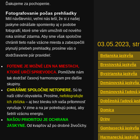
Ďakujeme za pochopenie.
Fotografovanie počas prehliadky
Milí návštevníci, veľmi nás teší, že si z našej
jaskyne odnášate spomienky aj v podobe
fotografií, ktoré sme vám umožnili od nového
roka snímať zdarma. Aby sme však spoločne
chránili tieto naše vzácne miesta a zabezpečili
03.05.2023, st
plynulý priebeh prehliadky, prosíme vás o
dodržiavanie pár pravidiel:
Belianska jaskyňa
Brestovská jaskyňa
FOTENIE JE MOŽNÉ LEN NA MIESTACH,
KTORÉ URČÍ SPRIEVODCA.
Pomôžete nám
Bystrianska jaskyňa
tak dodržať časový harmonogram pre ďalšie
Demänovská jaskyňa 
skupiny.
CHRÁŇME SPOLOČNE NETOPIERE.
Sú to
Demänovská ľadová j
naši citliví obyvatelia. Prosíme,
nefotografujte
Dobšinská ľadová jas
ich zblízka
– aj bez blesku ich vaša prítomnosť
vyrušuje. V zime a na jar potrebujú pokoj, aby
Domica
šetrili vzácnu energiu.
Driny
NAŠOU PRIORITOU JE OCHRANA
JASKYNE.
Od kvapľov až po drobné živočíchy.
Gombasecká jaskyňa
Harmanecká jaskyňa