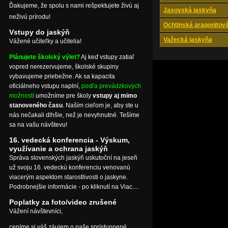
Ďakujeme, že spolu s nami rešpektujete živú aj
Jasovská jaskyňa
neživú prírodu!
Ochtinská aragonitov
Vstupy do jaskýň
Važecká jaskyňa
Vážené učiteľky a učitelia!
Plánujete školský výlet?
Aj keď vstupy zatiaľ
vopred nerezervujeme, školské skupiny
vybavujeme priebežne. Ak sa kapacita
oficiálneho vstupu naplní,
podľa prevádzkových
možností
umožníme pre školy
vstupy aj mimo
stanoveného času
. Naším cieľom je, aby ste u
nás nečakali dlhšie, než je nevyhnutné. Tešíme
sa na vašu návštevu!
16. vedecká konferencia - Výskum,
využívanie a ochrana jaskýň
Správa slovenských jaskýň uskutoční na jeseň
už svoju 16. vedeckú konferenciu venovanú
viacerým aspektom starostlivosti o jaskyne.
Podrobnejšie informácie - po kliknutí na Viac....
Poplatky za foto/video zrušené
Vážení návštevníci,
ceníme si váš záujem o naše sprístupnené