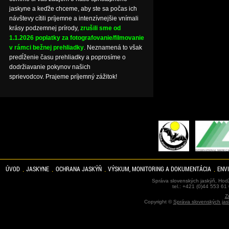
jaskyne a keďže chceme, aby ste sa počas ich
návštevy cítili príjemne a intenzívnejšie vnímali
krásy podzemnej prírody,
zrušili sme od
1.1.2026 poplatky za fotografovanie/filmovanie
v rámci bežnej prehliadky
. Neznamená to však
predĺženie času prehliadky a poprosíme o
dodržiavanie pokynov našich
sprievodcov. Prajeme príjemný zážitok!
ÚVOD
JASKYNE
OCHRANA JASKÝŇ
VÝSKUM, MONITORING A DOKUMENTÁCIA
ENV
Správa slovenských jaskýň, Hodž
tel.: +421 (0)44 553 61
Z
Copyright ©
Správa slovenských jas