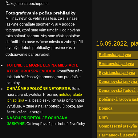
Ďakujeme za pochopenie.
Fotografovanie počas prehliadky
Milí návštevníci, veľmi nás teší, že si z našej
jaskyne odnášate spomienky aj v podobe
fotografií, ktoré sme vám umožnili od nového
roka snímať zdarma. Aby sme však spoločne
chránili tieto naše vzácne miesta a zabezpečili
16.09.2022, pi
plynulý priebeh prehliadky, prosíme vás o
dodržiavanie pár pravidiel:
Belianska jaskyňa
Brestovská jaskyňa
FOTENIE JE MOŽNÉ LEN NA MIESTACH,
KTORÉ URČÍ SPRIEVODCA.
Pomôžete nám
Bystrianska jaskyňa
tak dodržať časový harmonogram pre ďalšie
Demänovská jaskyňa 
skupiny.
CHRÁŇME SPOLOČNE NETOPIERE.
Sú to
Demänovská ľadová j
naši citliví obyvatelia. Prosíme,
nefotografujte
Dobšinská ľadová jas
ich zblízka
– aj bez blesku ich vaša prítomnosť
vyrušuje. V zime a na jar potrebujú pokoj, aby
Domica
šetrili vzácnu energiu.
Driny
NAŠOU PRIORITOU JE OCHRANA
JASKYNE.
Od kvapľov až po drobné živočíchy.
Gombasecká jaskyňa
Harmanecká jaskyňa