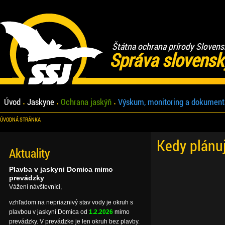
Štátna ochrana prírody Slovens
Správa slovensk
Úvod
Jaskyne
Ochrana jaskýň
Výskum, monitoring a dokument
ÚVODNÁ STRÁNKA
Kedy plánu
Aktuality
Plavba v jaskyni Domica mimo
prevádzky
Vážení návštevníci,
vzhľadom na nepriaznivý stav vody je okruh s
plavbou v jaskyni Domica od
1.2.2026
mimo
prevádzky. V prevádzke je len okruh bez plavby.