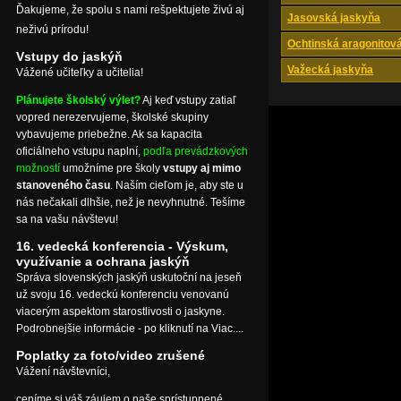
Ďakujeme, že spolu s nami rešpektujete živú aj
Jasovská jaskyňa
neživú prírodu!
Ochtinská aragonitov
Vstupy do jaskýň
Važecká jaskyňa
Vážené učiteľky a učitelia!
Plánujete školský výlet?
Aj keď vstupy zatiaľ
vopred nerezervujeme, školské skupiny
vybavujeme priebežne. Ak sa kapacita
oficiálneho vstupu naplní,
podľa prevádzkových
možností
umožníme pre školy
vstupy aj mimo
stanoveného času
. Naším cieľom je, aby ste u
nás nečakali dlhšie, než je nevyhnutné. Tešíme
sa na vašu návštevu!
16. vedecká konferencia - Výskum,
využívanie a ochrana jaskýň
Správa slovenských jaskýň uskutoční na jeseň
už svoju 16. vedeckú konferenciu venovanú
viacerým aspektom starostlivosti o jaskyne.
Podrobnejšie informácie - po kliknutí na Viac....
Poplatky za foto/video zrušené
Vážení návštevníci,
ceníme si váš záujem o naše sprístupnené