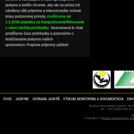
jaskyne a keďže chceme, aby ste sa počas ich
návštevy cítili príjemne a intenzívnejšie vnímali
krásy podzemnej prírody,
zrušili sme od
1.1.2026 poplatky za fotografovanie/filmovanie
v rámci bežnej prehliadky
. Neznamená to však
predĺženie času prehliadky a poprosíme o
dodržiavanie pokynov našich
sprievodcov. Prajeme príjemný zážitok!
ÚVOD
JASKYNE
OCHRANA JASKÝŇ
VÝSKUM, MONITORING A DOKUMENTÁCIA
ENV
Správa slovenských jaskýň, Hodž
tel.: +421 (0)44 553 61
Z
Copyright ©
Správa slovenských jas