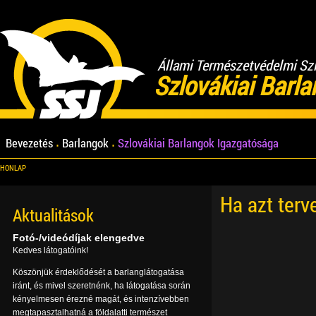
Állami Természetvédelmi Sz
Szlovákiai Barl
Bevezetés
Barlangok
Szlovákiai Barlangok Igazgatósága
HONLAP
Ha azt terv
Aktualitások
Fotó-/videódíjak elengedve
Kedves látogatóink!
Köszönjük érdeklődését a barlanglátogatása
iránt, és mivel szeretnénk, ha látogatása során
kényelmesen érezné magát, és intenzívebben
megtapasztalhatná a földalatti természet