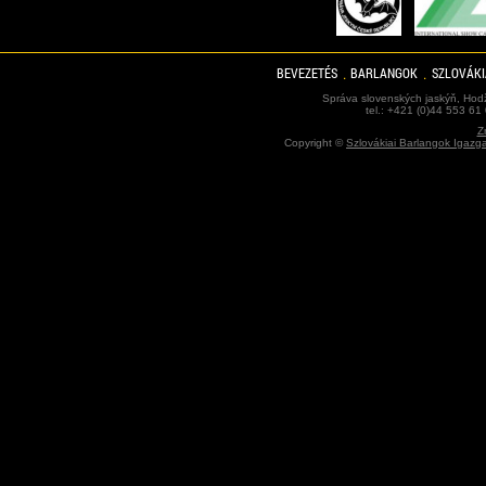
BEVEZETÉS
BARLANGOK
SZLOVÁKI
Správa slovenských jaskýň, Hodž
tel.: +421 (0)44 553 61
Z
Copyright ©
Szlovákiai Barlangok Igazg