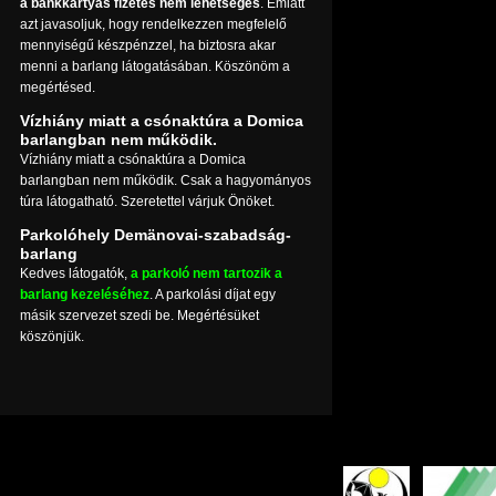
a bankkártyás fizetés nem lehetséges
. Emiatt
azt javasoljuk, hogy rendelkezzen megfelelő
mennyiségű készpénzzel, ha biztosra akar
menni a barlang látogatásában. Köszönöm a
megértésed.
Vízhiány miatt a csónaktúra a Domica
barlangban nem működik.
Vízhiány miatt a csónaktúra a Domica
barlangban nem működik. Csak a hagyományos
túra látogatható. Szeretettel várjuk Önöket.
Parkolóhely Demänovai-szabadság-
barlang
Kedves látogatók,
a parkoló nem tartozik a
barlang kezeléséhez
. A parkolási díjat egy
másik szervezet szedi be. Megértésüket
köszönjük.