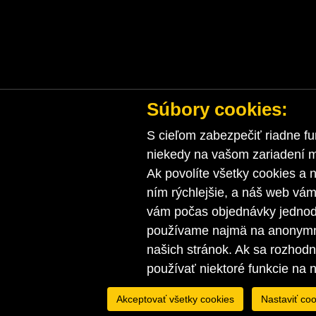
Súbory cookies:
S cieľom zabezpečiť riadne fu
niekedy na vašom zariadení ma
Ak povolíte všetky cookies a n
ním rýchlejšie, a náš web vá
vám počas objednávky jednodu
používame najmä na anonymnú
našich stránok. Ak sa rozhod
používať niektoré funkcie na 
Akceptovať všetky cookies
Nastaviť coo