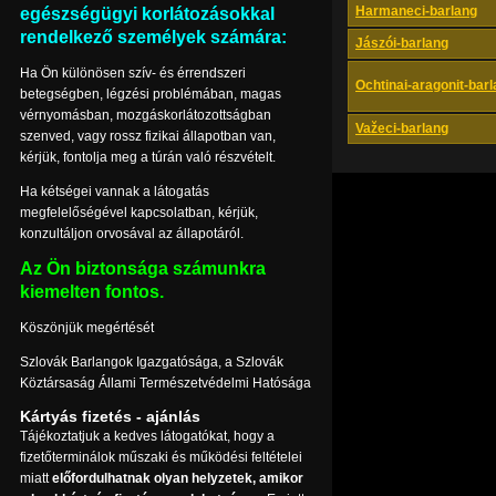
Harmaneci-barlang
egészségügyi korlátozásokkal
rendelkező személyek számára:
Jászói-barlang
Ha Ön különösen szív- és érrendszeri
Ochtinai-aragonit-bar
betegségben, légzési problémában, magas
vérnyomásban, mozgáskorlátozottságban
Važeci-barlang
szenved, vagy rossz fizikai állapotban van,
kérjük, fontolja meg a túrán való részvételt.
Ha kétségei vannak a látogatás
megfelelőségével kapcsolatban, kérjük,
konzultáljon orvosával az állapotáról.
Az Ön biztonsága számunkra
kiemelten fontos.
Köszönjük megértését
Szlovák Barlangok Igazgatósága, a Szlovák
Köztársaság Állami Természetvédelmi Hatósága
Kártyás fizetés - ajánlás
Tájékoztatjuk a kedves látogatókat, hogy a
fizetőterminálok műszaki és működési feltételei
miatt
előfordulhatnak olyan helyzetek, amikor