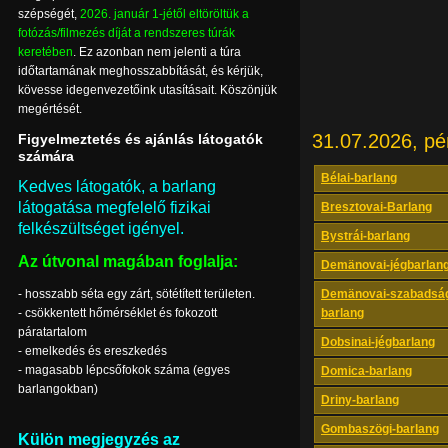
szépségét,
2026. január 1-jétől eltöröltük a
fotózás/filmezés díját a rendszeres túrák
keretében
. Ez azonban nem jelenti a túra
időtartamának meghosszabbítását, és kérjük,
kövesse idegenvezetőink utasításait. Köszönjük
megértését.
31.07.2026, pé
Figyelmeztetés és ajánlás látogatók
számára
Bélai-barlang
Kedves látogatók, a barlang
látogatása megfelelő fizikai
Bresztovai-Barlang
felkészültséget igényel.
Bystrái-barlang
Az útvonal magában foglalja:
Demänovai-jégbarlan
- hosszabb séta egy zárt, sötétített területen.
Demänovai-szabadsá
- csökkentett hőmérséklet és fokozott
barlang
páratartalom
Dobsinai-jégbarlang
- emelkedés és ereszkedés
- magasabb lépcsőfokok száma (egyes
Domica-barlang
barlangokban)
Driny-barlang
Gombaszögi-barlang
Külön megjegyzés az