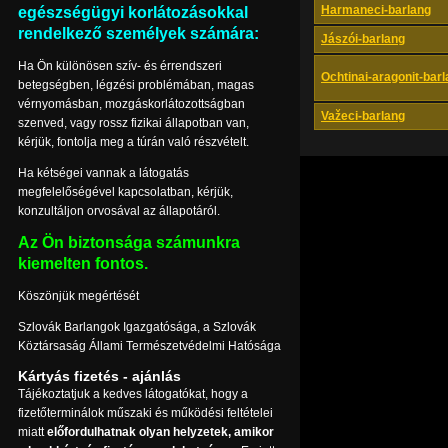
Harmaneci-barlang
egészségügyi korlátozásokkal
rendelkező személyek számára:
Jászói-barlang
Ha Ön különösen szív- és érrendszeri
Ochtinai-aragonit-bar
betegségben, légzési problémában, magas
vérnyomásban, mozgáskorlátozottságban
Važeci-barlang
szenved, vagy rossz fizikai állapotban van,
kérjük, fontolja meg a túrán való részvételt.
Ha kétségei vannak a látogatás
megfelelőségével kapcsolatban, kérjük,
konzultáljon orvosával az állapotáról.
Az Ön biztonsága számunkra
kiemelten fontos.
Köszönjük megértését
Szlovák Barlangok Igazgatósága, a Szlovák
Köztársaság Állami Természetvédelmi Hatósága
Kártyás fizetés - ajánlás
Tájékoztatjuk a kedves látogatókat, hogy a
fizetőterminálok műszaki és működési feltételei
miatt
előfordulhatnak olyan helyzetek, amikor