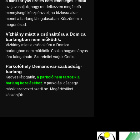
a bankkártyás fizetés nem lehetséges
. Emiatt
azt javasoljuk, hogy rendelkezzen megfelelő
mennyiségű készpénzzel, ha biztosra akar
menni a barlang látogatásában. Köszönöm a
megértésed.
Vízhiány miatt a csónaktúra a Domica
barlangban nem működik.
Vízhiány miatt a csónaktúra a Domica
barlangban nem működik. Csak a hagyományos
túra látogatható. Szeretettel várjuk Önöket.
Parkolóhely Demänovai-szabadság-
barlang
Kedves látogatók,
a parkoló nem tartozik a
barlang kezeléséhez
. A parkolási díjat egy
másik szervezet szedi be. Megértésüket
köszönjük.