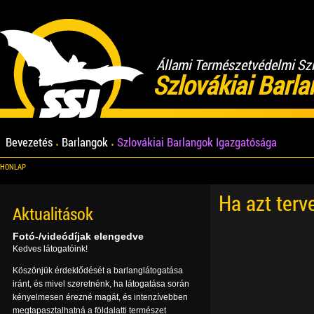
Állami Természetvédelmi Sz
Szlovákiai Barl
Bevezetés
Barlangok
Szlovákiai Barlangok Igazgatósága
HONLAP
Ha azt terv
Aktualitások
Fotó-/videódíjak elengedve
Kedves látogatóink!
Köszönjük érdeklődését a barlanglátogatása
iránt, és mivel szeretnénk, ha látogatása során
kényelmesen érezné magát, és intenzívebben
megtapasztalhatná a földalatti természet