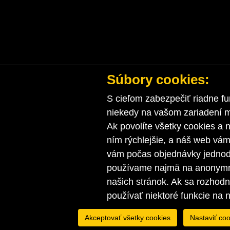
Súbory cookies:
S cieľom zabezpečiť riadne fu
niekedy na vašom zariadení ma
Ak povolíte všetky cookies a n
ním rýchlejšie, a náš web vá
vám počas objednávky jednodu
používame najmä na anonymnú
našich stránok. Ak sa rozhod
používať niektoré funkcie na 
Akceptovať všetky cookies
Nastaviť coo