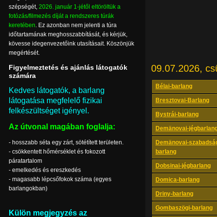
szépségét,
2026. január 1-jétől eltöröltük a
fotózás/filmezés díját a rendszeres túrák
keretében
. Ez azonban nem jelenti a túra
időtartamának meghosszabbítását, és kérjük,
kövesse idegenvezetőink utasításait. Köszönjük
megértését.
09.07.2026, cs
Figyelmeztetés és ajánlás látogatók
számára
Bélai-barlang
Kedves látogatók, a barlang
látogatása megfelelő fizikai
Bresztovai-Barlang
felkészültséget igényel.
Bystrái-barlang
Az útvonal magában foglalja:
Demänovai-jégbarlan
- hosszabb séta egy zárt, sötétített területen.
Demänovai-szabadsá
- csökkentett hőmérséklet és fokozott
barlang
páratartalom
Dobsinai-jégbarlang
- emelkedés és ereszkedés
- magasabb lépcsőfokok száma (egyes
Domica-barlang
barlangokban)
Driny-barlang
Gombaszögi-barlang
Külön megjegyzés az