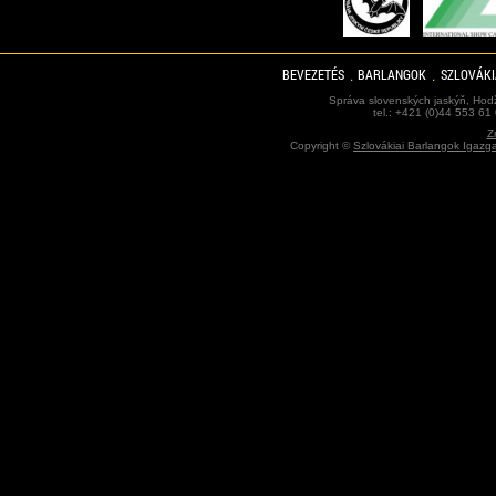
BEVEZETÉS
BARLANGOK
SZLOVÁKI
Správa slovenských jaskýň, Hodž
tel.: +421 (0)44 553 61
Z
Copyright ©
Szlovákiai Barlangok Igazg