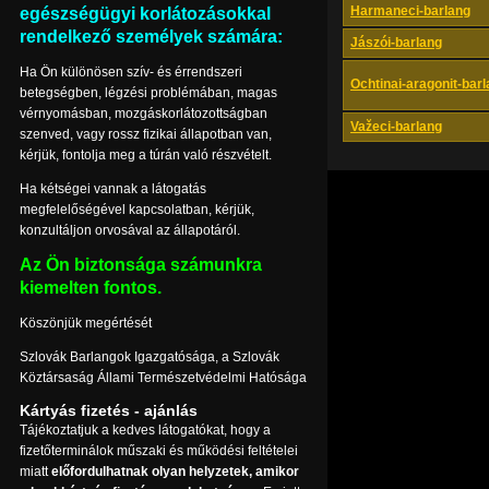
Harmaneci-barlang
egészségügyi korlátozásokkal
rendelkező személyek számára:
Jászói-barlang
Ha Ön különösen szív- és érrendszeri
Ochtinai-aragonit-bar
betegségben, légzési problémában, magas
vérnyomásban, mozgáskorlátozottságban
Važeci-barlang
szenved, vagy rossz fizikai állapotban van,
kérjük, fontolja meg a túrán való részvételt.
Ha kétségei vannak a látogatás
megfelelőségével kapcsolatban, kérjük,
konzultáljon orvosával az állapotáról.
Az Ön biztonsága számunkra
kiemelten fontos.
Köszönjük megértését
Szlovák Barlangok Igazgatósága, a Szlovák
Köztársaság Állami Természetvédelmi Hatósága
Kártyás fizetés - ajánlás
Tájékoztatjuk a kedves látogatókat, hogy a
fizetőterminálok műszaki és működési feltételei
miatt
előfordulhatnak olyan helyzetek, amikor