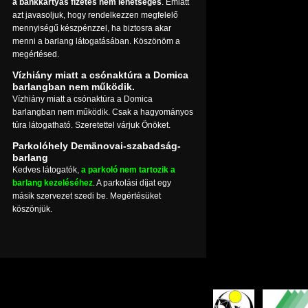
a bankkártyás fizetés nem lehetséges
. Emiatt
azt javasoljuk, hogy rendelkezzen megfelelő
mennyiségű készpénzzel, ha biztosra akar
menni a barlang látogatásában. Köszönöm a
megértésed.
Vízhiány miatt a csónaktúra a Domica
barlangban nem működik.
Vízhiány miatt a csónaktúra a Domica
barlangban nem működik. Csak a hagyományos
túra látogatható. Szeretettel várjuk Önöket.
Parkolóhely Demänovai-szabadság-
barlang
Kedves látogatók,
a parkoló nem tartozik a
barlang kezeléséhez
. A parkolási díjat egy
másik szervezet szedi be. Megértésüket
köszönjük.