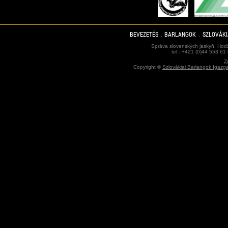
BEVEZETÉS
BARLANGOK
SZLOVÁKI
Správa slovenských jaskýň, Hodž
tel.: +421 (0)44 553 61
Z
Copyright ©
Szlovákiai Barlangok Igazg