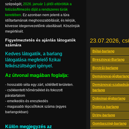
szépségét,
2026. január 1-jétől eltöröltük a
fotózás/filmezés díját a rendszeres túrák
keretében
. Ez azonban nem jelenti a túra
időtartamának meghosszabbítását, és kérjük,
kövesse idegenvezetőink utasításait. Köszönjük
megértését.
23.07.2026, cs
Figyelmeztetés és ajánlás látogatók
számára
Bélai-barlang
Kedves látogatók, a barlang
látogatása megfelelő fizikai
Bresztovai-Barlang
felkészültséget igényel.
Bystrái-barlang
Az útvonal magában foglalja:
Demänovai-jégbarlan
- hosszabb séta egy zárt, sötétített területen.
Demänovai-szabadsá
- csökkentett hőmérséklet és fokozott
barlang
páratartalom
Dobsinai-jégbarlang
- emelkedés és ereszkedés
- magasabb lépcsőfokok száma (egyes
Domica-barlang
barlangokban)
Driny-barlang
Gombaszögi-barlang
Külön megjegyzés az