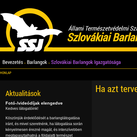
Állami Természetvédelmi Sz
Szlovákiai Barl
Bevezetés
Barlangok
Szlovákiai Barlangok Igazgatósága
HONLAP
Ha azt terv
Aktualitások
Fotó-/videódíjak elengedve
Kedves látogatóink!
Köszönjük érdeklődését a barlanglátogatása
iránt, és mivel szeretnénk, ha látogatása során
kényelmesen érezné magát, és intenzívebben
megtapasztalhatná a földalatti természet