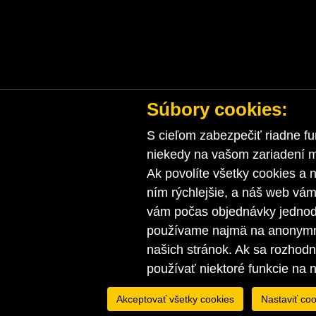
Súbory cookies:
S cieľom zabezpečiť riadne fu
niekedy na vašom zariadení ma
Ak povolíte všetky cookies a n
ním rýchlejšie, a náš web vá
vám počas objednávky jednodu
používame najmä na anonymnú
našich stránok. Ak sa rozhod
používať niektoré funkcie na 
Akceptovať všetky cookies
Nastaviť coo