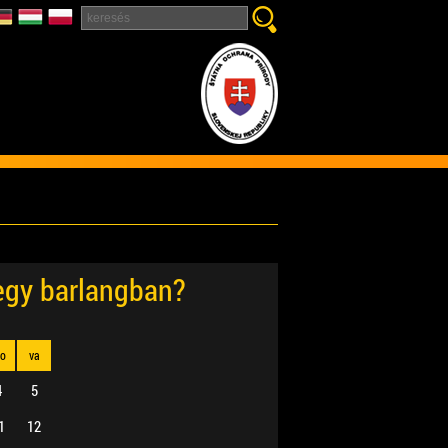
 egy barlangban?
zo
va
4
5
1
12