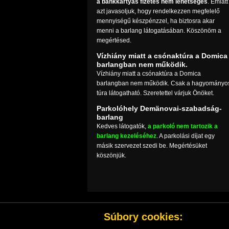
a bankkártyás fizetés nem lehetséges
. Emiatt
azt javasoljuk, hogy rendelkezzen megfelelő
mennyiségű készpénzzel, ha biztosra akar
menni a barlang látogatásában. Köszönöm a
megértésed.
Vízhiány miatt a csónaktúra a Domica
barlangban nem működik.
Vízhiány miatt a csónaktúra a Domica
barlangban nem működik. Csak a hagyományo
túra látogatható. Szeretettel várjuk Önöket.
Parkolóhely Demänovai-szabadság-
barlang
Kedves látogatók,
a parkoló nem tartozik a
barlang kezeléséhez
. A parkolási díjat egy
másik szervezet szedi be. Megértésüket
köszönjük.
Súbory cookies: