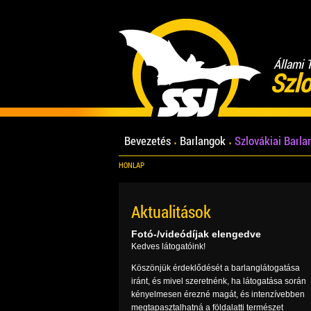
Állami 
Szlo
Bevezetés
Barlangok
Szlovákiai Barl
HONLAP
Aktualitások
Fotó-/videódíjak elengedve
Kedves látogatóink!
Köszönjük érdeklődését a barlanglátogatása
iránt, és mivel szeretnénk, ha látogatása során
kényelmesen érezné magát, és intenzívebben
megtapasztalhatná a földalatti természet