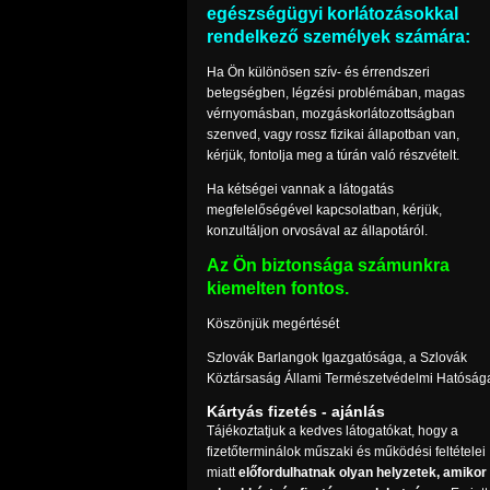
egészségügyi korlátozásokkal
rendelkező személyek számára:
Ha Ön különösen szív- és érrendszeri
betegségben, légzési problémában, magas
vérnyomásban, mozgáskorlátozottságban
szenved, vagy rossz fizikai állapotban van,
kérjük, fontolja meg a túrán való részvételt.
Ha kétségei vannak a látogatás
megfelelőségével kapcsolatban, kérjük,
konzultáljon orvosával az állapotáról.
Az Ön biztonsága számunkra
kiemelten fontos.
Köszönjük megértését
Szlovák Barlangok Igazgatósága, a Szlovák
Köztársaság Állami Természetvédelmi Hatóság
Kártyás fizetés - ajánlás
Tájékoztatjuk a kedves látogatókat, hogy a
fizetőterminálok műszaki és működési feltételei
miatt
előfordulhatnak olyan helyzetek, amikor