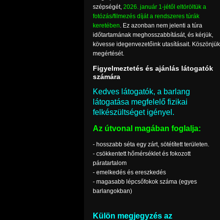
szépségét,
2026. január 1-jétől eltöröltük a
fotózás/filmezés díját a rendszeres túrák
keretében
. Ez azonban nem jelenti a túra
időtartamának meghosszabbítását, és kérjük,
kövesse idegenvezetőink utasításait. Köszönjük
megértését.
Figyelmeztetés és ajánlás látogatók
számára
Kedves látogatók, a barlang
látogatása megfelelő fizikai
felkészültséget igényel.
Az útvonal magában foglalja:
- hosszabb séta egy zárt, sötétített területen.
- csökkentett hőmérséklet és fokozott
páratartalom
- emelkedés és ereszkedés
- magasabb lépcsőfokok száma (egyes
barlangokban)
Külön megjegyzés az