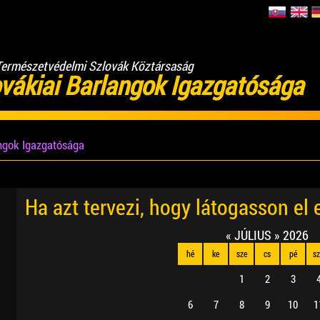
Természetvédelmi Szlovák Köztársaság
vákiai Barlangok Igazgatósága
angok Igazgatósága
Ha azt tervezi, hogy látogasson el
«
JÚLIUS
»
2026
hé
ke
sze
cs
pé
s
1
2
3
6
7
8
9
10
1