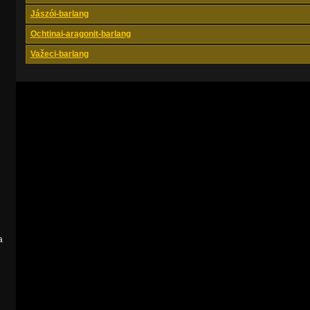
Jászói-barlang
Ochtinai-aragonit-barlang
Važeci-barlang
a