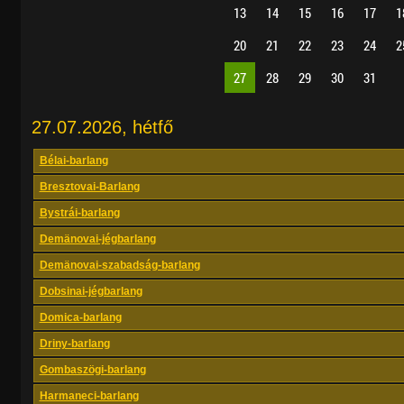
13
14
15
16
17
1
20
21
22
23
24
2
27
28
29
30
31
27.07.2026, hétfő
Bélai-barlang
Bresztovai-Barlang
Bystrái-barlang
Demänovai-jégbarlang
Demänovai-szabadság-barlang
Dobsinai-jégbarlang
Domica-barlang
Driny-barlang
Gombaszögi-barlang
Harmaneci-barlang