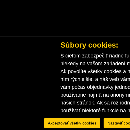
Súbory cookies:
S cieľom zabezpečiť riadne fu
niekedy na vašom zariadení ma
Ak povolíte všetky cookies a n
ním rýchlejšie, a náš web vá
vám počas objednávky jednodu
používame najmä na anonymnú
našich stránok. Ak sa rozhod
používať niektoré funkcie na 
Akceptovať všetky cookies
Nastaviť coo