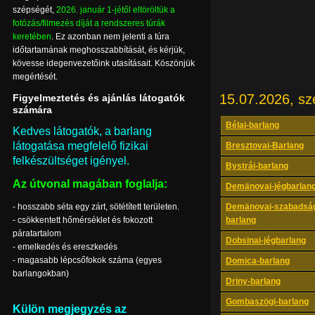
szépségét,
2026. január 1-jétől eltöröltük a
fotózás/filmezés díját a rendszeres túrák
keretében
. Ez azonban nem jelenti a túra
időtartamának meghosszabbítását, és kérjük,
kövesse idegenvezetőink utasításait. Köszönjük
megértését.
15.07.2026, sz
Figyelmeztetés és ajánlás látogatók
számára
Bélai-barlang
Kedves látogatók, a barlang
látogatása megfelelő fizikai
Bresztovai-Barlang
felkészültséget igényel.
Bystrái-barlang
Az útvonal magában foglalja:
Demänovai-jégbarlan
- hosszabb séta egy zárt, sötétített területen.
Demänovai-szabadsá
- csökkentett hőmérséklet és fokozott
barlang
páratartalom
Dobsinai-jégbarlang
- emelkedés és ereszkedés
- magasabb lépcsőfokok száma (egyes
Domica-barlang
barlangokban)
Driny-barlang
Gombaszögi-barlang
Külön megjegyzés az