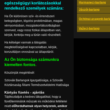
Harmaneci-barlang
egészségügyi korlátozásokkal
rendelkező személyek számára:
Jászói-barlang
Ha Ön különösen szív- és érrendszeri
Ochtinai-aragonit-bar
betegségben, légzési problémában, magas
vérnyomásban, mozgáskorlátozottságban
Važeci-barlang
szenved, vagy rossz fizikai állapotban van,
kérjük, fontolja meg a túrán való részvételt.
Ha kétségei vannak a látogatás
megfelelőségével kapcsolatban, kérjük,
konzultáljon orvosával az állapotáról.
Az Ön biztonsága számunkra
kiemelten fontos.
Köszönjük megértését
Szlovák Barlangok Igazgatósága, a Szlovák
Köztársaság Állami Természetvédelmi Hatósága
Kártyás fizetés - ajánlás
Tájékoztatjuk a kedves látogatókat, hogy a
fizetőterminálok műszaki és működési feltételei
miatt
előfordulhatnak olyan helyzetek, amikor