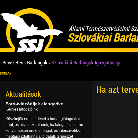
Állami Természetvédelmi Sz
Szlovákiai Barl
Bevezetés
Barlangok
Szlovákiai Barlangok Igazgatósága
HONLAP
Ha azt terv
Aktualitások
Fotó-/videódíjak elengedve
Kedves látogatóink!
Köszönjük érdeklődését a barlanglátogatása
iránt, és mivel szeretnénk, ha látogatása során
kényelmesen érezné magát, és intenzívebben
megtapasztalhatná a földalatti természet