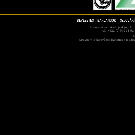
BEVEZETÉS
BARLANGOK
SZLOVÁKI
Správa slovenských jaskýň, Hodž
tel.: +421 (0)44 553 61
Z
Copyright ©
Szlovákiai Barlangok Igazg