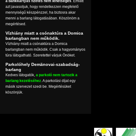
a bankkártyás fizetés nem lehetséges
. Emiatt
azt javasoljuk, hogy rendelkezzen megfelelő
mennyiségű készpénzzel, ha biztosra akar
menni a barlang látogatásában. Köszönöm a
megértésed.
Vízhiány miatt a csónaktúra a Domica
barlangban nem működik.
Vízhiány miatt a csónaktúra a Domica
barlangban nem működik. Csak a hagyományos
túra látogatható. Szeretettel várjuk Önöket.
Parkolóhely Demänovai-szabadság-
barlang
Kedves látogatók,
a parkoló nem tartozik a
barlang kezeléséhez
. A parkolási díjat egy
másik szervezet szedi be. Megértésüket
köszönjük.