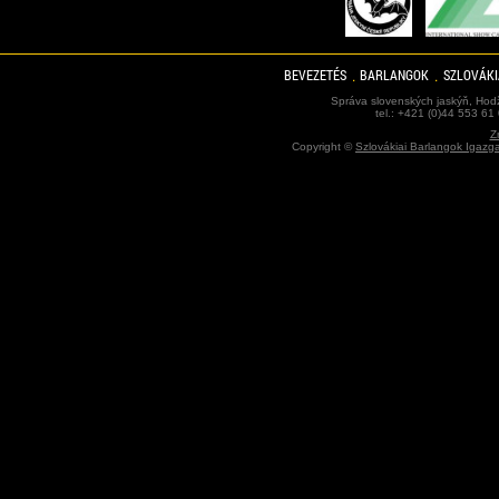
BEVEZETÉS
BARLANGOK
SZLOVÁKI
Správa slovenských jaskýň, Hodž
tel.: +421 (0)44 553 61
Z
Copyright ©
Szlovákiai Barlangok Igazg