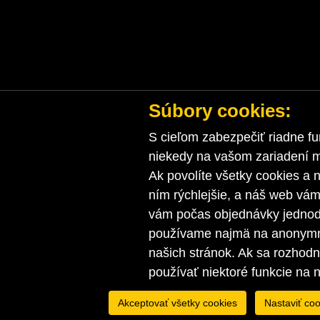
Súbory cookies:
S cieľom zabezpečiť riadne fu
niekedy na vašom zariadení ma
Ak povolíte všetky cookies a n
ním rýchlejšie, a náš web vá
vám počas objednávky jednodu
používame najmä na anonymnú
našich stránok. Ak sa rozhod
používať niektoré funkcie na 
Akceptovať všetky cookies
Nastaviť coo