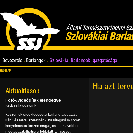
Állami Természetvédelmi Sz
Szlovákiai Barl
Bevezetés
Barlangok
Szlovákiai Barlangok Igazgatósága
HONLAP
Ha azt terv
Aktualitások
Fotó-/videódíjak elengedve
Kedves látogatóink!
Köszönjük érdeklődését a barlanglátogatása
iránt, és mivel szeretnénk, ha látogatása során
kényelmesen érezné magát, és intenzívebben
megtapasztalhatná a földalatti természet