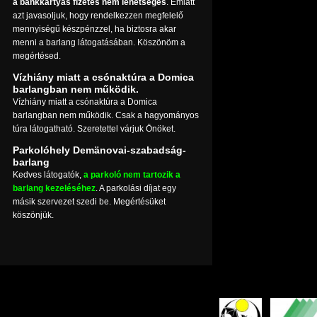
a bankkártyás fizetés nem lehetséges
. Emiatt
azt javasoljuk, hogy rendelkezzen megfelelő
mennyiségű készpénzzel, ha biztosra akar
menni a barlang látogatásában. Köszönöm a
megértésed.
Vízhiány miatt a csónaktúra a Domica
barlangban nem működik.
Vízhiány miatt a csónaktúra a Domica
barlangban nem működik. Csak a hagyományos
túra látogatható. Szeretettel várjuk Önöket.
Parkolóhely Demänovai-szabadság-
barlang
Kedves látogatók,
a parkoló nem tartozik a
barlang kezeléséhez
. A parkolási díjat egy
másik szervezet szedi be. Megértésüket
köszönjük.