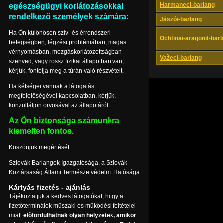
Harmaneci-barlang
egészségügyi korlátozásokkal
rendelkező személyek számára:
Jászói-barlang
Ha Ön különösen szív- és érrendszeri
Ochtinai-aragonit-bar
betegségben, légzési problémában, magas
vérnyomásban, mozgáskorlátozottságban
Važeci-barlang
szenved, vagy rossz fizikai állapotban van,
kérjük, fontolja meg a túrán való részvételt.
Ha kétségei vannak a látogatás
megfelelőségével kapcsolatban, kérjük,
konzultáljon orvosával az állapotáról.
Az Ön biztonsága számunkra
kiemelten fontos.
Köszönjük megértését
Szlovák Barlangok Igazgatósága, a Szlovák
Köztársaság Állami Természetvédelmi Hatósága
Kártyás fizetés - ajánlás
Tájékoztatjuk a kedves látogatókat, hogy a
fizetőterminálok műszaki és működési feltételei
miatt
előfordulhatnak olyan helyzetek, amikor