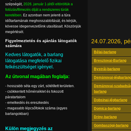
szépségét,
2026. január 1-jétől eltöröltük a
fotózás/filmezés díját a rendszeres túrák
keretében
. Ez azonban nem jelenti a túra
időtartamának meghosszabbítását, és kérjük,
kövesse idegenvezetőink utasításait. Köszönjük
megértését.
24.07.2026, pé
Figyelmeztetés és ajánlás látogatók
számára
Bélai-barlang
Kedves látogatók, a barlang
látogatása megfelelő fizikai
Bresztovai-Barlang
felkészültséget igényel.
Bystrái-barlang
Az útvonal magában foglalja:
Demänovai-jégbarlan
- hosszabb séta egy zárt, sötétített területen.
Demänovai-szabadsá
- csökkentett hőmérséklet és fokozott
barlang
páratartalom
Dobsinai-jégbarlang
- emelkedés és ereszkedés
- magasabb lépcsőfokok száma (egyes
Domica-barlang
barlangokban)
Driny-barlang
Gombaszögi-barlang
Külön megjegyzés az