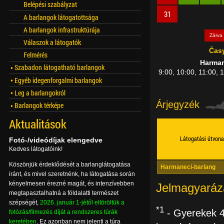
Belépési szabályzat
31
A barlangok látogatottsága
A barlangok infrastruktúrája
Zárva
Válaszok a látogatók
Čas
Felmérés
Harman
Szabadon látogatható barlangok
9:00, 10:00, 11:00, 
Egyéb idegenforgalmi barlangok
Leg a barlangokról
Árjegyzék
Barlangok térképe
Aktualitások
Látogatási útvona
Fotó-/videódíjak elengedve
Kedves látogatóink!
Köszönjük érdeklődését a barlanglátogatása
Harmaneci-barlang
iránt, és mivel szeretnénk, ha látogatása során
kényelmesen érezné magát, és intenzívebben
Jelmagyaráz
megtapasztalhatná a földalatti természet
szépségét,
2026. január 1-jétől eltöröltük a
*1
- Gyerekek 4-
fotózás/filmezés díját a rendszeres túrák
keretében
. Ez azonban nem jelenti a túra