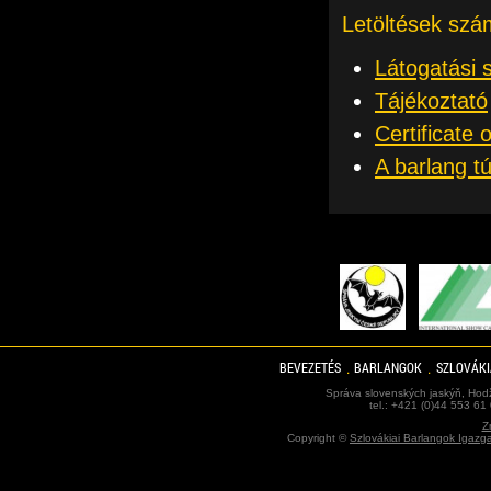
Letöltések szá
Látogatási 
Tájékoztató
Certificate 
A barlang t
BEVEZETÉS
BARLANGOK
SZLOVÁKI
Správa slovenských jaskýň, Hodž
tel.: +421 (0)44 553 61
Z
Copyright ©
Szlovákiai Barlangok Igazg