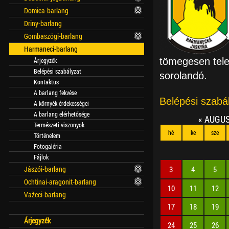
Domica-barlang
Driny-barlang
Gombaszögi-barlang
Harmaneci-barlang
tömegesen telel
Árjegyzék
Belépési szabályzat
sorolandó.
Kontaktus
A barlang fekvése
Belépési szabál
A környék érdekességei
A barlang elérhetősége
«
AUGU
Természeti viszonyok
hé
ke
sze
Történelem
Fotogaléria
Fájlok
3
4
5
Jászói-barlang
Ochtinai-aragonit-barlang
10
11
12
Važeci-barlang
17
18
19
Árjegyzék
24
25
26