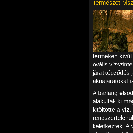
Természeti vis
termeken kívül
ovális vízszinte
járatképződés j
aknajáratokat i
A barlang elsőd
alakultak ki mé
kitöltötte a ví
rendszertelenü
keletkeztek. A 