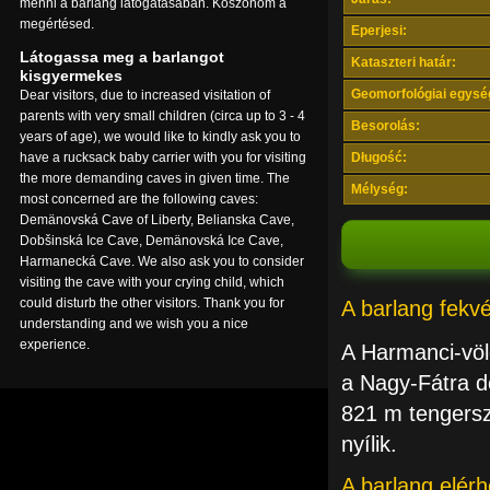
menni a barlang látogatásában. Köszönöm a
megértésed.
Eperjesi:
Látogassa meg a barlangot
Kataszteri határ:
kisgyermekes
Geomorfológiai egysé
Dear visitors, due to increased visitation of
parents with very small children (circa up to 3 - 4
Besorolás:
years of age), we would like to kindly ask you to
have a rucksack baby carrier with you for visiting
Długość:
the more demanding caves in given time. The
Mélység:
most concerned are the following caves:
Demänovská Cave of Liberty, Belianska Cave,
Dobšinská Ice Cave, Demänovská Ice Cave,
Harmanecká Cave. We also ask you to consider
visiting the cave with your crying child, which
could disturb the other visitors. Thank you for
A barlang fekv
understanding and we wish you a nice
experience.
A Harmanci-völ
a Nagy-Fátra dé
821 m tengerszi
nyílik.
A barlang elér