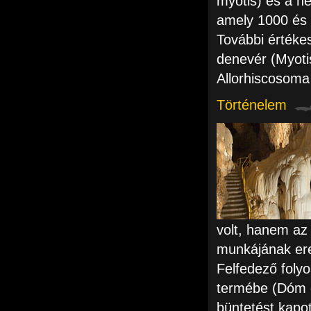
myotis) és a he
amely 1000 és 
További értékes 
denevér (Myotis
Allorhiscosoma
Történelem
volt, hanem az
munkájának er
Felfedező folyo
termébe (Dóm o
büntetést kapot