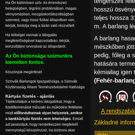
tengerszint fel
Ha Ön különösen szív- és érrendszeri
hosszú ösvénye
betegségben, légzési problémában, magas
vérnyomásban, mozgáskorlátozottságban
teljes hossza 
szenved, vagy rossz fizikai állapotban van,
m. A barlang l
kérjük, fontolja meg a túrán való részvételt.
Ha kétségei vannak a látogatás
A barlang hasa
megfelelőségével kapcsolatban, kérjük,
mészkőben jötte
konzultáljon orvosával az állapotáról.
pedig, főleg a
Az Ön biztonsága számunkra
kiemelten fontos.
hatására termek
kémiailag igen
Köszönjük megértését
(Fehér-barlan
Szlovák Barlangok Igazgatósága, a Szlovák
Köztársaság Állami Természetvédelmi Hatósága
Kártyás fizetés - ajánlás
Tájékoztatjuk a kedves látogatókat, hogy a
fizetőterminálok műszaki és működési feltételei
A rendszabál
miatt
előfordulhatnak olyan helyzetek, amikor
a bankkártyás fizetés nem lehetséges
. Emiatt
Základné infor
azt javasoljuk, hogy rendelkezzen megfelelő
mennyiségű készpénzzel, ha biztosra akar
Járás: