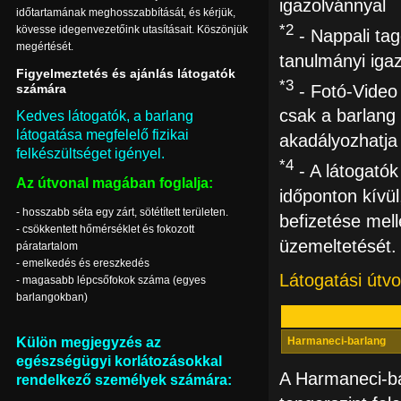
igazolvánnyal
időtartamának meghosszabbítását, és kérjük,
*2
kövesse idegenvezetőink utasításait. Köszönjük
- Nappali tag
megértését.
tanulmányi igaz
Figyelmeztetés és ajánlás látogatók
*3
- Fotó-Video 
számára
csak a barlang 
Kedves látogatók, a barlang
látogatása megfelelő fizikai
akadályozhatja
felkészültséget igényel.
*4
- A látogatók
Az útvonal magában foglalja:
időponton kívül
- hosszabb séta egy zárt, sötétített területen.
befizetése mel
- csökkentett hőmérséklet és fokozott
üzemeltetését.
páratartalom
- emelkedés és ereszkedés
Látogatási útvo
- magasabb lépcsőfokok száma (egyes
barlangokban)
Külön megjegyzés az
Harmaneci-barlang
egészségügyi korlátozásokkal
A Harmaneci-bar
rendelkező személyek számára: