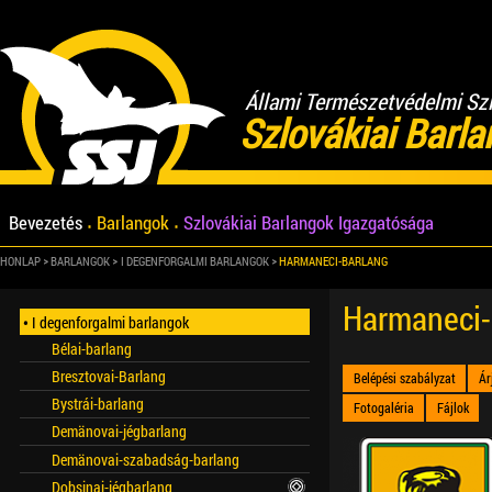
Állami Természetvédelmi Sz
Szlovákiai Barl
Bevezetés
Barlangok
Szlovákiai Barlangok Igazgatósága
HONLAP
BARLANGOK
I DEGENFORGALMI BARLANGOK
HARMANECI-BARLANG
Harmaneci-
I degenforgalmi barlangok
Bélai-barlang
Bresztovai-Barlang
Belépési szabályzat
Ár
Bystrái-barlang
Fotogaléria
Fájlok
Demänovai-jégbarlang
Demänovai-szabadság-barlang
Dobsinai-jégbarlang