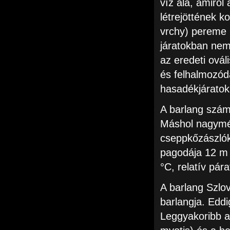
víz alá, amiről
létrejöttének 
vrchy) pereme l
járatokban nem
az eredeti ovál
és felhalmozódá
hasadékjáratok
A barlang számo
Máshol nagymér
cseppkőzászlók
pagodája 12 m 
°C, relatív pár
A barlang Szlo
barlangja. Eddig
Leggyakoribb a