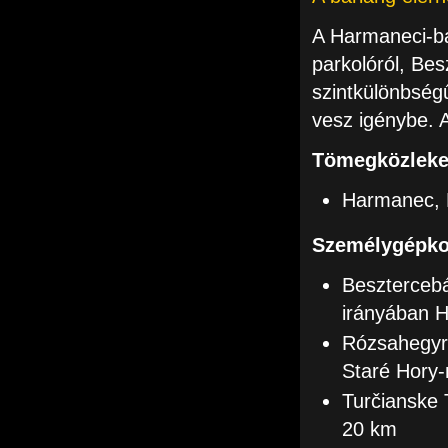
A Harmaneci-ba
parkolóról, Be
szintkülönbségű
vesz igénybe. 
Tömegközleked
Harmanec, 
Személygépkoc
Besztercebá
irányában 
Rózsahegyr
Staré Hory
Turčianske 
20 km