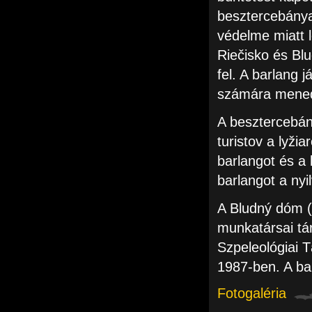
besztercebány
védelme miatt l
Riečisko és Bl
fel. A barlang 
számára mened
A besztercebán
turistov a lyž
barlangot és a 
barlangot a ny
A Bludný dóm (Ú
munkatársai tár
Szpeleológiai T
1987-ben. A ba
Fotogaléria