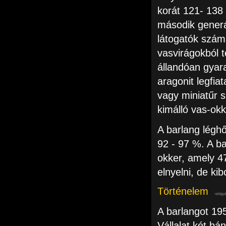
korát 121- 138
második generá
látogatók szám
vasvirágokból 
állandóan gyara
aragonit legfi
vagy miniatűr s
kimálló vas-okk
A barlang légh
92 - 97 %. A ba
okker, amely 47
elnyelni, de kib
Történelem
A barlangot 195
Vállalat két b