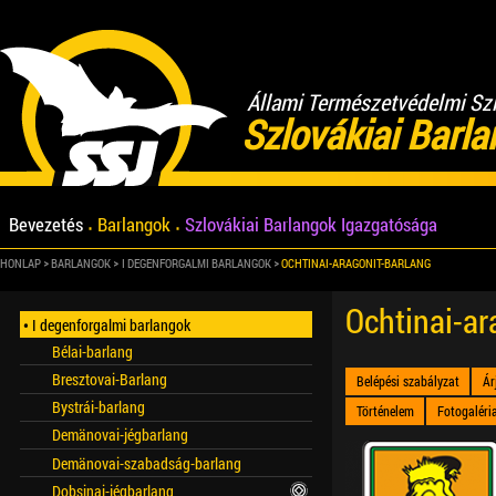
Állami Természetvédelmi Sz
Szlovákiai Barl
Bevezetés
Barlangok
Szlovákiai Barlangok Igazgatósága
HONLAP
BARLANGOK
I DEGENFORGALMI BARLANGOK
OCHTINAI-ARAGONIT-BARLANG
Ochtinai-ar
I degenforgalmi barlangok
Bélai-barlang
Bresztovai-Barlang
Belépési szabályzat
Ár
Bystrái-barlang
Történelem
Fotogaléri
Demänovai-jégbarlang
Demänovai-szabadság-barlang
Dobsinai-jégbarlang