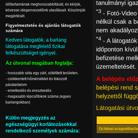
tanulmányi igaz
időtartamának meghosszabbítását, és kérjük,
kövesse idegenvezetőink utasításait. Köszönjük
*3
- Fotó-Video 
megértését.
nélkül csak a b
Figyelmeztetés és ajánlás látogatók
nem akadályozh
számára
*4
Kedves látogatók, a barlang
- A látogatók
látogatása megfelelő fizikai
időponton kívül
felkészültséget igényel.
befizetése mel
Az útvonal magában foglalja:
üzemeltetését.
- hosszabb séta egy zárt, sötétített területen.
A belépés elő
- csökkentett hőmérséklet és fokozott
páratartalom
belépési rend s
- emelkedés és ereszkedés
helyzettől füg
- magasabb lépcsőfokok száma (egyes
barlangokban)
Látogatási útvo
Külön megjegyzés az
egészségügyi korlátozásokkal
Ochtinai-aragonitbarl
rendelkező személyek számára: