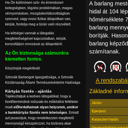
A barlang mest
Ha Ön különösen szív- és érrendszeri
betegségben, légzési problémában, magas
hidal át 104 lé
vérnyomásban, mozgáskorlátozottságban
hőmérséklete 7,
szenved, vagy rossz fizikai állapotban van,
kérjük, fontolja meg a túrán való részvételt.
barlang mennye
Ha kétségei vannak a látogatás
borítják. Hason
megfelelőségével kapcsolatban, kérjük,
barlang képződ
konzultáljon orvosával az állapotáról.
számítanak.
Az Ön biztonsága számunkra
kiemelten fontos.
Köszönjük megértését
Szlovák Barlangok Igazgatósága, a Szlovák
A rendszabál
Köztársaság Állami Természetvédelmi Hatósága
Základné infor
Kártyás fizetés - ajánlás
Tájékoztatjuk a kedves látogatókat, hogy a
fizetőterminálok műszaki és működési feltételei
Járás:
miatt
előfordulhatnak olyan helyzetek, amikor
Eperjesi:
a bankkártyás fizetés nem lehetséges
. Emiatt
azt javasoljuk, hogy rendelkezzen megfelelő
Kataszteri határ:
mennyiségű készpénzzel, ha biztosra akar
Geomorfológiai egysé