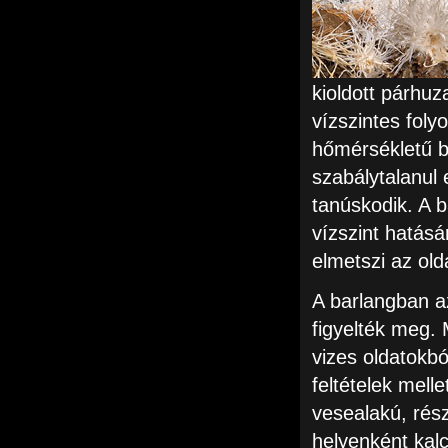
kioldott párhu
vízszintes fol
hőmérsékletű b
szabálytalanul
tanúskodik. A b
vízszint hatásá
elmetszi az old
A barlangban a
figyelték meg.
vizes oldatokból
feltételek mell
vesealakú, rész
helyenként kal