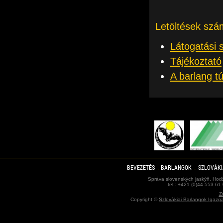
Letöltések szá
Látogatási 
Tájékoztató
A barlang t
BEVEZETÉS
BARLANGOK
SZLOVÁKI
Správa slovenských jaskýň, Hodž
tel.: +421 (0)44 553 61
Z
Copyright ©
Szlovákiai Barlangok Igazg