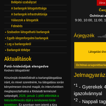
Belépési szabályzat
Zárva
A barlangok látogatottsága
Čas
A barlangok infrastruktúrája
Ochtinai-
Válaszok a látogatók
9:00, 10:00, 11:00, 
Felmérés
Szabadon látogatható barlangok
Árjegyzék
Egyéb idegenforgalmi barlangok
Leg a barlangokról
Barlangok térképe
Látogatási útv
Aktualitások
Ochtinai-aragonitbarl
Fotó-/videódíjak elengedve
Kedves látogatóink!
Jelmagyaráz
Köszönjük érdeklődését a barlanglátogatása
iránt, és mivel szeretnénk, ha látogatása során
*1
- Gyerekek 4-
kényelmesen érezné magát, és intenzívebben
megtapasztalhatná a földalatti természet
igazolvánnyal
szépségét,
2026. január 1-jétől eltöröltük a
*2
fotózás/filmezés díját a rendszeres túrák
- Nappali tag
keretében
. Ez azonban nem jelenti a túra