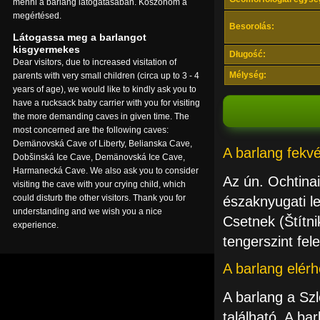
menni a barlang látogatásában. Köszönöm a
megértésed.
Besorolás:
Látogassa meg a barlangot
kisgyermekes
Długość:
Dear visitors, due to increased visitation of
Mélység:
parents with very small children (circa up to 3 - 4
years of age), we would like to kindly ask you to
have a rucksack baby carrier with you for visiting
the more demanding caves in given time. The
most concerned are the following caves:
Demänovská Cave of Liberty, Belianska Cave,
A barlang fekv
Dobšinská Ice Cave, Demänovská Ice Cave,
Harmanecká Cave. We also ask you to consider
Az ún. Ochtinai
visiting the cave with your crying child, which
could disturb the other visitors. Thank you for
északnyugati le
understanding and we wish you a nice
Csetnek (Štítnik
experience.
tengerszint fel
A barlang elér
A barlang a Sz
található. A ba