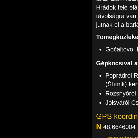
Hrádok felé elá
távolságra van.
jutnak el a bar
Tömegközleked
Gočaltovo, 
Gépkocsival a
Poprádról R
(Štítnik) ke
Rozsnyóról 
Jolsváról C
GPS koordin
N
48,6646004