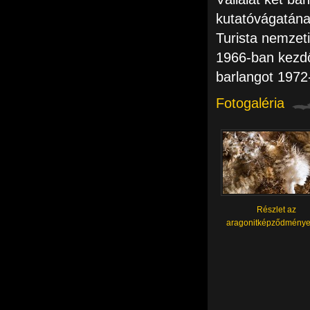
kutatóvágatána
Turista nemzet
1966-ban kezdő
barlangot 1972
Fotogaléria
Részlet az
aragonitképződménye