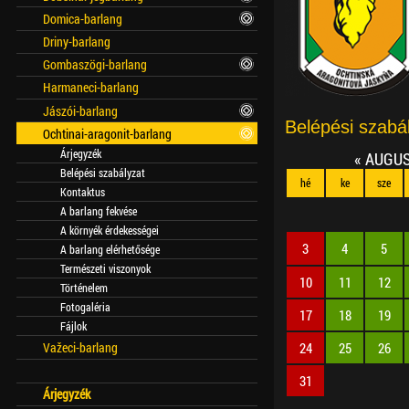
Domica-barlang
Driny-barlang
Gombaszögi-barlang
Harmaneci-barlang
Jászói-barlang
Belépési szabál
Ochtinai-aragonit-barlang
Árjegyzék
«
AUGU
Belépési szabályzat
hé
ke
sze
Kontaktus
A barlang fekvése
A környék érdekességei
3
4
5
A barlang elérhetősége
Természeti viszonyok
10
11
12
Történelem
Fotogaléria
17
18
19
Fájlok
24
25
26
Važeci-barlang
31
Árjegyzék