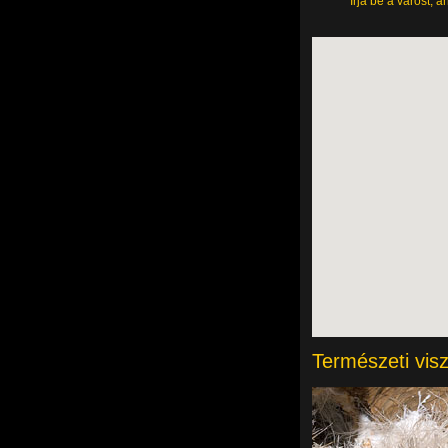
Írja be a várost, a
Természeti vis