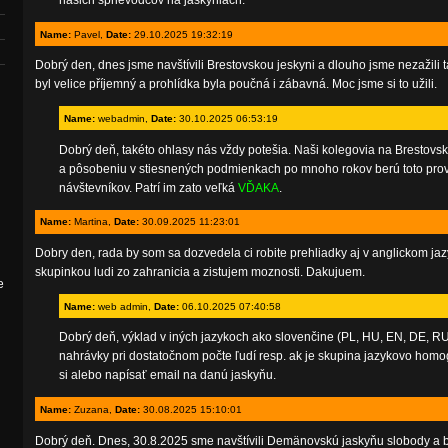
našich sprievodcov na jaskyniach.
Name:
Pavel,
Date:
29.10.2025 19:32:19
Dobrý den, dnes jsme navštívili Brestovskou jeskyni a dlouho jsme nezažili
byl velice příjemný a prohlídka byla poučná i zábavná. Moc jsme si to užili.
Name:
webadmin,
Date:
30.10.2025 06:53:19
Dobrý deň, takéto ohlasy nás vždy potešia. Naši kolegovia na Brestovsk
a pôsobeniu v stiesnených podmienkach po mnoho rokov berú toto prov
návštevníkov. Patrí im zato veľká
VĎAKA
.
Name:
Martina,
Date:
30.09.2025 11:23:01
Dobry den, rada by som sa dozvedela ci robite prehliadky aj v anglickom j
skupinkou ludi zo zahranicia a zistujem moznosti. Dakujuem.
e
Name:
web admin,
Date:
06.10.2025 07:40:58
Dobrý deň, výklad v iných jazykoch ako slovenčine (PL, HU, EN, DE, RU
nahrávky pri dostatočnom počte ľudí resp. ak je skupina jazykovo homo
si alebo napísať email na danú jaskyňu.
Name:
Zuzana,
Date:
30.08.2025 15:10:01
Dobrý deň. Dnes, 30.8.2025 sme navštívili Demänovskú jaskyňu slobody a bo