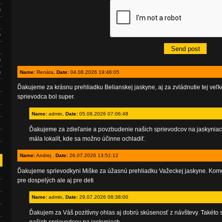
Name:
Renáta,
Date:
04.08.2026 19:46:05
Ďakujeme za krásnu prehliadku Belianskej jaskyne, aj za zvládnutie tej veľke
sprievodca bol super.
Name:
admin,
Date:
05.08.2026 07:06:48
Ďakujeme za zdieľanie a povzbudenie našich sprievodcov na jaskyniach
mála lokalít, kde sa možno účinne ochladiť.
Name:
Andrej ,
Date:
26.07.2026 13:51:12
Ďakujeme sprievodkyni Miške za úžasnú prehliadku Važeckej jaskyne. Kome
pre dospelých ale aj pre deti
Name:
admin,
Date:
29.07.2026 08:38:00
Ďakujem za Váš pozitívny ohlas aj dobrú skúsenosť z návštevy. Takéto 