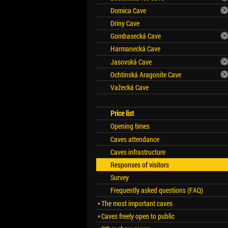
Domica Cave
Driny Cave
Gombasecká Cave
Harmanecká Cave
Jasovská Cave
Ochtinská Aragonite Cave
Važecká Cave
Price list
Opening times
Caves attendance
Caves infrastructure
Responses of visitors
Survey
Frequently asked questions (FAQ)
The most important caves
Caves freely open to public