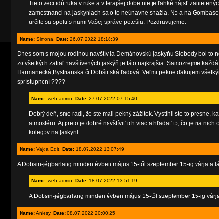
Tieto veci idú ruka v ruke a v terajšej dobe nie je ľahké nájsť zanietený
zamestnanci na jaskyniach sa o to neúnavne snažia. No a na Gombasecke
určite sa spolu s nami Vašej správe potešia. Pozdravujeme.
Name:
Simona,
Date:
26.07.2022 18:18:39
Dnes som s mojou rodinou navštívila Demänovskú jaskyňu Slobody bol to neu
zo všetkých zatiaľ navštívených jaskýň je táto najkrajšia. Samozrejme každ
Harmanecká,Bystrianska či Dobšinská ľadová. Veľmi pekne ďakujem všetkým,
sprístupnení ????
Name:
web admin,
Date:
27.07.2022 07:15:40
Dobrý deň, sme radi, že ste mali pekný zážitok. Vystihli ste to presne,
atmosféru. Aj preto je dobré navštíviť ich viac a hľadať to, čo je na nich
kolegov na jaskyni.
Name:
Vajda Edit,
Date:
18.07.2022 13:07:49
A Dobsin-jégbarlang minden évben május 15-től szeptember 15-ig várja a lá
Name:
web admin,
Date:
18.07.2022 13:51:19
A Dobsin-jégbarlang minden évben május 15-től szeptember 15-ig várja 
Name:
Aniesy,
Date:
08.07.2022 20:00:25