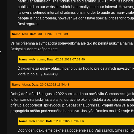
particular admission. The tickets are sold around 10 - 15 minutes befo
published on our website, which is normally one hour interval. However, 
its own shortened interval of admissions in order to guide as many visito
people is not a problem, however we don't have special prices for groups 
Best regards.
Name:
Ivan,
Date:
30.07.2023 17:10:39
Veľmi príjemná a sympatická sprievodkyňa ale takisto pekná jaskyňa najmä h
Jaskyni si dobre zašportujete
e
Name:
web_admin,
Date:
02.08.2023 07:01:40
e
Ďakujeme za pekný ohlas, možno by sa hodilo pre ostatných návštevník
ktorá to bola...
(Belianska)
Name:
Alena,
Date:
20.08.2022 11:54:48
Dobrý deň, dňa 16.augusta 2022 som s rodinou navštívila Gombasecku jask
to len samotná jaskyňa, ale aj jej upravene okolie, čistota a ochota personá
prístup a odbornosť sprievodcu p. Sebastiana Lorincza. Prajem vám veľa p
propagáciu nášho podzemného bohatstva. Jaskyňa Domica ma tiež svoje č
Name:
web admin,
Date:
22.08.2022 07:02:06
Dobrý deň, ďakujeme pekne za podelenie sa o Váš zážitok. Sme radi, že