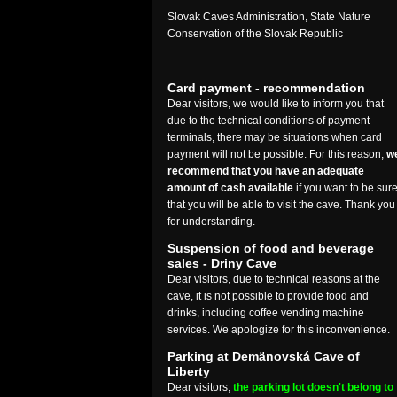
Slovak Caves Administration, State Nature
Conservation of the Slovak Republic
Card payment - recommendation
Dear visitors, we would like to inform you that
due to the technical conditions of payment
terminals, there may be situations when card
payment will not be possible. For this reason,
w
recommend that you have an adequate
amount of cash available
if you want to be sur
that you will be able to visit the cave. Thank you
for understanding.
Suspension of food and beverage
sales - Driny Cave
Dear visitors, due to technical reasons at the
cave, it is not possible to provide food and
drinks, including coffee vending machine
services. We apologize for this inconvenience.
Parking at Demänovská Cave of
Liberty
Dear visitors,
the parking lot doesn't belong to