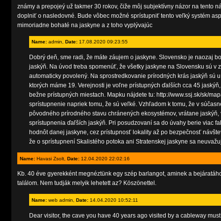
známy a prepojeý už takmer 30 rokov, čiže môj subjektívny názor na tento n
doplniť o nasledovné. Bude vôbec možné sprístupniť tento veľký systém asp
mimoriadne bohaté na jaskyne a z toho vyplývajúc
Name:
admin,
Date:
17.08.2020 09:23:55
Dobrý deň, sme radi, že máte záujem o jaskyne. Slovensko je naozaj bo
jaskýň. Na úvod treba spomenúť, že všetky jaskyne na Slovensku sú v z
automaticky povolený. Na sprostredkovanie prírodných krás jaskýň sú u
ktorých máme 19. Verejnosti je voľne prístupných ďalších cca 45 jaskýň, 
bežne prístupných miestach. Mapku nájdete tu: http://www.ssj.sk/sk/ma
sprístupnenie napriek tomu, že sú veľké. Vzhľadom k tomu, že v súčas
pôvodného prírodného stavu chránených ekosystémov, vrátane jaskýň, 
sprístupnenia ďaľších jaskýň. Pri posudzovaní sa do úvahy berie viac f
hodnôt danej jaskyne, cez prístupnosť lokality až po bezpečnosť návšt
že o sprístupnení Skalistého potoka ani Stratenskej jaskyne sa neuvažu
Name:
Havasi Zsolt,
Date:
12.04.2020 22:02:16
Kb. 40 éve gyerekként megnéztünk egy szép barlangot, aminek a bejáratához 
találom. Nem tudják melyik lehetett az? Köszönettel.
Name:
web admin,
Date:
14.04.2020 10:52:11
Dear visitor, the cave you have 40 years ago visited by a cableway mu