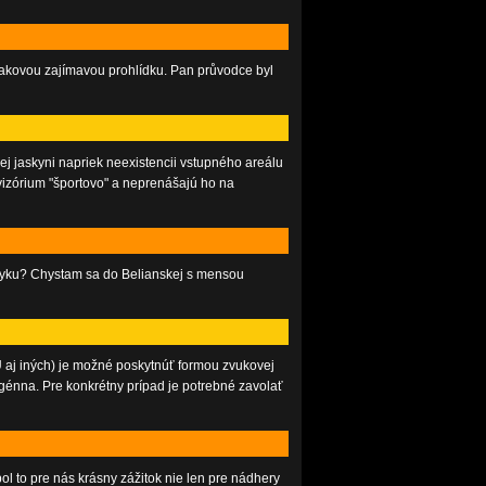
 takovou zajímavou prohlídku. Pan průvodce byl
ej jaskyni napriek neexistencii vstupného areálu
izórium "športovo" a neprenášajú ho na
azyku? Chystam sa do Belianskej s mensou
 aj iných) je možné poskytnúť formou zvukovej
génna. Pre konkrétny prípad je potrebné zavolať
l to pre nás krásny zážitok nie len pre nádhery