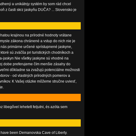
ádhený a unikátnjy systém by som rád chcel
oň z časti skrz jaskyňu DUČA? ... Slovensko je
hatou krajinou na prírodné hodnoty vrátane
mysle zákona chránené a vstup do nich nie je
 nás primárne určené sprístupnené jaskyne,
ktoré sú zväčša pri turistických chodníkoch a
pa-jaskyn Nie všetky jaskyne sú vhodné na
nej dobe preferujeme čím menšie zásahy do
veľmi dôkladne sa zvažujú potenciálne možnosti
aktorov - od vlastných prírodných pomerov a
evníkov. K Vašej otázke môžeme stručne uviesť,
je.
libegővel lehetett feljutni, és azóta sem
st have been Demanovska Cave of Liberty.