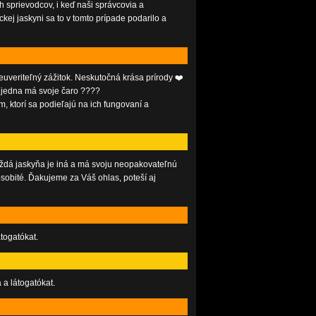
ch sprievodcov, i keď naši správcovia a
j jaskyni sa to v tomto prípade podarilo a
veriteľný zážitok. Neskutočná krása prírody ❤️
á jedna má svoje čaro ????
 ktorí sa podieľajú na ich fungovaní a
 každá jaskyňa je iná a má svoju neopakovateľnú
 osobité. Ďakujeme za Váš ohlas, poteší aj
togatókat.
a látogatókat.