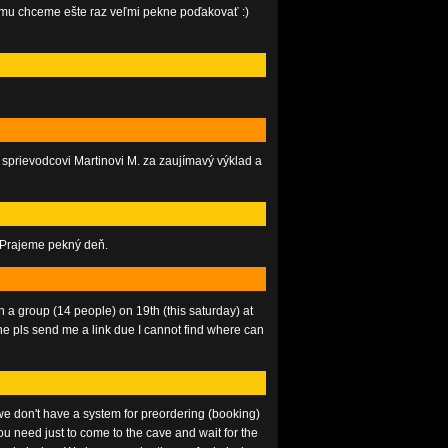
to mu chceme ešte raz veľmi pekne poďakovať :)
rievodcovi Martinovi M. za zaujímavý výklad a
. Prajeme pekný deň.
h a group (14 people) on 19th (this saturday) at
ine pls send me a link due I cannot find where can
t we don't have a system for preordering (booking)
 You need just to come to the cave and wait for the