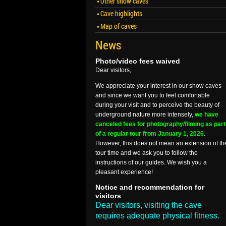
Other show caves
Cave highlights
Map of caves
News
Photo/video fees waived
Dear visitors,
We appreciate your interest in our show caves
and since we want you to feel comfortable
during your visit and to perceive the beauty of
underground nature more intensely,
we have
canceled fees for photography/filming as part
of a regular tour from January 1, 2026
.
However, this does not mean an extension of th
tour time and we ask you to follow the
instructions of our guides. We wish you a
pleasant experience!
Notice and recommendation for
visitors
Dear visitors, visiting the cave
requires adequate physical fitness.