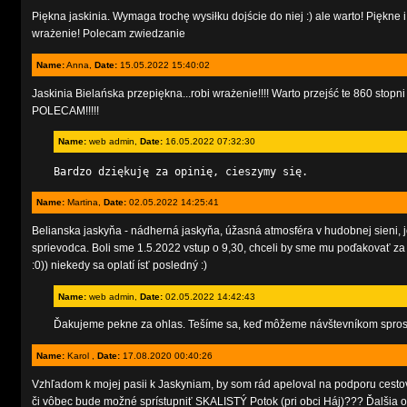
Piękna jaskinia. Wymaga trochę wysiłku dojście do niej :) ale warto! Piękn
wrażenie! Polecam zwiedzanie
Name:
Anna,
Date:
15.05.2022 15:40:02
Jaskinia Bielańska przepiękna...robi wrażenie!!!! Warto przejść te 860 stopni 
POLECAM!!!!!
Name:
web admin,
Date:
16.05.2022 07:32:30
Bardzo dziękuję za opinię, cieszymy się.
Name:
Martina,
Date:
02.05.2022 14:25:41
Belianska jaskyňa - nádherná jaskyňa, úžasná atmosféra v hudobnej sieni, 
sprievodca. Boli sme 1.5.2022 vstup o 9,30, chceli by sme mu poďakovať za
:0)) niekedy sa oplatí ísť posledný :)
Name:
web admin,
Date:
02.05.2022 14:42:43
Ďakujeme pekne za ohlas. Tešíme sa, keď môžeme návštevníkom sprostr
Name:
Karol ,
Date:
17.08.2020 00:40:26
Vzhľadom k mojej pasii k Jaskyniam, by som rád apeloval na podporu cestov
či vôbec bude možné sprístupniť SKALISTÝ Potok (pri obci Háj)??? Ďal