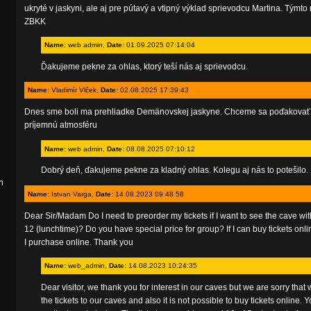
ukryté v jaskyni, ale aj pre pútavý a vtipný výklad sprievodcu Martina. Tým
ZBKK
Name:
web admin,
Date:
01.09.2025 07:14:04
Ďakujeme pekne za ohlas, ktorý teší nás aj sprievodcu.
Name:
Vladimír Vlček,
Date:
02.08.2025 17:39:43
Dnes sme boli ma prehliadke Demänovskej jaskyne. Chceme sa poďakovať sp
príjemnú atmosféru
Name:
web admin,
Date:
08.08.2025 07:10:12
Dobrý deň, ďakujeme pekne za kladný ohlas. Kolegu aj nás to potešilo
n
Name:
Istvan Varga,
Date:
14.08.2023 09:48:58
Dear Sir/Madam Do I need to preorder my tickets if I want to see the cave wit
12 (lunchtime)? Do you have special price for group? If I can buy tickets onl
I purchase online. Thank you
Name:
web_admin,
Date:
14.08.2023 10:24:35
Dear visitor, we thank you for interest in our caves but we are sorry tha
the tickets to our caves and also it is not possible to buy tickets online.