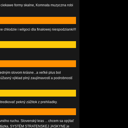
e i ciekawe formy skalne, Komnata muzyczna robi
w chłodzie i wilgoci dla finałowej niespodzianki!!!
jedným slovom krásne...a veľké plus bol
 úžasný výklad plný zaujímavostí a podrobností
edkovať pekný zážitok z prehliadky.
ného ruchu. Slovenský kras ... chcem sa opýtať
šia otázka, SYSTÉM STRATENSKEJ JASKYNE je