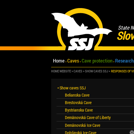
State N
Slov
Home
Caves
Cave protection
Research
HOME WEBSITE
CAVES
SHOW CAVES SSJ
RESPONSES OF V
Show caves SSJ
Belianska Cave
Brestovská Cave
Bystrianska Cave
Demänovská Cave of Liberty
Demänovská Ice Cave
Dobšinská Ice Cave