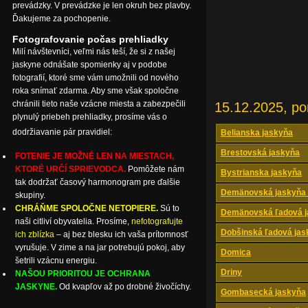
prevádzky. V prevádzke je len okruh bez plavby.
Ďakujeme za pochopenie.
Fotografovanie počas prehliadky
Milí návštevníci, veľmi nás teší, že si z našej
jaskyne odnášate spomienky aj v podobe
fotografií, ktoré sme vám umožnili od nového
roka snímať zdarma. Aby sme však spoločne
chránili tieto naše vzácne miesta a zabezpečili
15.12.2025, po
plynulý priebeh prehliadky, prosíme vás o
dodržiavanie pár pravidiel:
Belianska jaskyňa
Brestovská jaskyňa
FOTENIE JE MOŽNÉ LEN NA MIESTACH,
KTORÉ URČÍ SPRIEVODCA.
Pomôžete nám
Bystrianska jaskyňa
tak dodržať časový harmonogram pre ďalšie
Demänovská jaskyňa 
skupiny.
CHRÁŇME SPOLOČNE NETOPIERE.
Sú to
Demänovská ľadová j
naši citliví obyvatelia. Prosíme,
nefotografujte
Dobšinská ľadová jas
ich zblízka
– aj bez blesku ich vaša prítomnosť
vyrušuje. V zime a na jar potrebujú pokoj, aby
Domica
šetrili vzácnu energiu.
Driny
NAŠOU PRIORITOU JE OCHRANA
JASKYNE.
Od kvapľov až po drobné živočíchy.
Gombasecká jaskyňa