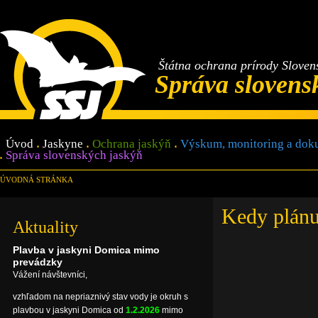
Štátna ochrana prírody Sloven
Správa slovens
Úvod
Jaskyne
Ochrana jaskýň
Výskum, monitoring a dok
Správa slovenských jaskýň
ÚVODNÁ STRÁNKA
Kedy plánu
Aktuality
Plavba v jaskyni Domica mimo
prevádzky
Vážení návštevníci,
vzhľadom na nepriaznivý stav vody je okruh s
plavbou v jaskyni Domica od
1.2.2026
mimo