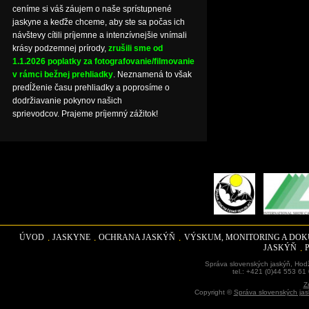
ceníme si váš záujem o naše sprístupnené
jaskyne a keďže chceme, aby ste sa počas ich
návštevy cítili príjemne a intenzívnejšie vnímali
krásy podzemnej prírody,
zrušili sme od
1.1.2026 poplatky za fotografovanie/filmovanie
v rámci bežnej prehliadky
. Neznamená to však
predĺženie času prehliadky a poprosíme o
dodržiavanie pokynov našich
sprievodcov. Prajeme príjemný zážitok!
ÚVOD
JASKYNE
OCHRANA JASKÝŇ
VÝSKUM, MONITORING A DO
JASKÝŇ
Správa slovenských jaskýň, Hodž
tel.: +421 (0)44 553 61
Z
Copyright ©
Správa slovenských jas