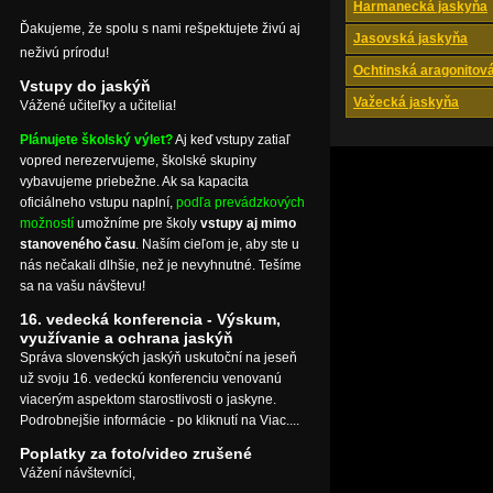
Harmanecká jaskyňa
Ďakujeme, že spolu s nami rešpektujete živú aj
Jasovská jaskyňa
neživú prírodu!
Ochtinská aragonitov
Vstupy do jaskýň
Važecká jaskyňa
Vážené učiteľky a učitelia!
Plánujete školský výlet?
Aj keď vstupy zatiaľ
vopred nerezervujeme, školské skupiny
vybavujeme priebežne. Ak sa kapacita
oficiálneho vstupu naplní,
podľa prevádzkových
možností
umožníme pre školy
vstupy aj mimo
stanoveného času
. Naším cieľom je, aby ste u
nás nečakali dlhšie, než je nevyhnutné. Tešíme
sa na vašu návštevu!
16. vedecká konferencia - Výskum,
využívanie a ochrana jaskýň
Správa slovenských jaskýň uskutoční na jeseň
už svoju 16. vedeckú konferenciu venovanú
viacerým aspektom starostlivosti o jaskyne.
Podrobnejšie informácie - po kliknutí na Viac....
Poplatky za foto/video zrušené
Vážení návštevníci,