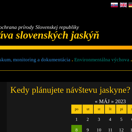
ochrana prírody Slovenskej republiky
áva slovenských jaskýň
skum, monitoring a dokumentácia
Environmentálna výchova
Kedy plánujete návštevu jaskyne?
«
MÁJ
»
2023
po
ut
st
št
pi
1
2
3
4
5
8
9
10
11
12