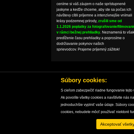
ceníme si váš záujem o naše sprístupnené
jaskyne a keďže chceme, aby ste sa počas ich
návštevy cítili príjemne a intenzívnejšie vnímali
krásy podzemnej prírody,
zrušili sme od
1.1.2026 poplatky za fotografovanie/filmovani
v rámci bežnej prehliadky
. Neznamená to vša
predĺženie času prehliadky a poprosíme o
dodržiavanie pokynov našich
sprievodcov. Prajeme príjemný zážitok!
Súbory cookies:
S cieľom zabezpečiť riadne fungovanie tejto 
Ak povolíte všetky cookies a navštívite nás
ÚVOD
JASKYNE
OCHRANA JASKÝŇ
V
jednoduchšie vyplniť vaše údaje. Súbory co
cookies, nebudete môcť používať niektoré fu
Akceptovať všetk