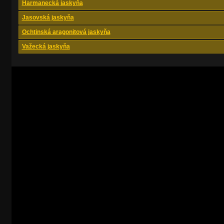
Harmanecká jaskyňa
Jasovská jaskyňa
Ochtinská aragonitová jaskyňa
Važecká jaskyňa