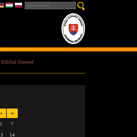
Edičná činnosť
so
ne
6
7
13
14