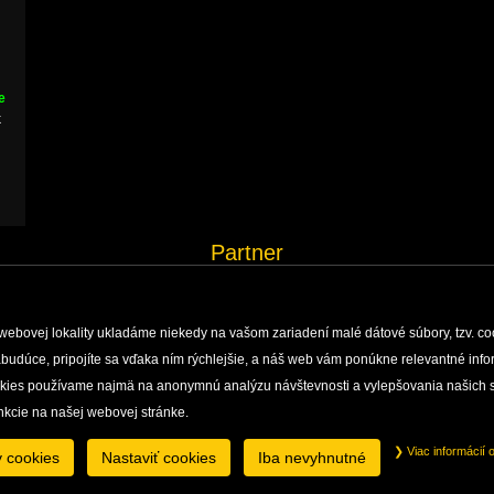
e
k
Partner
webovej lokality ukladáme niekedy na vašom zariadení malé dátové súbory, tzv. co
 nabudúce, pripojíte sa vďaka ním rýchlejšie, a náš web vám ponúkne relevantné i
ÝSKUM, MONITORING A DOKUMENTÁCIA
ENVIRONMENTÁLNA VÝCHOVA
okies používame najmä na anonymnú analýzu návštevnosti a vylepšovania našich s
JASKÝŇ
PRÁVNE INFORMÁCIE
GDPR
nkcie na našej webovej stránke.
Správa slovenských jaskýň, Hodžova 11, 031 01 Liptovský Mikuláš, Slovenská Republika
tel.: +421 (0)44 553 61 01, +421 (0)44 553 64 11, e-mail:
caves@ssj.sk
Viac informácií 
y cookies
Nastaviť cookies
Iba nevyhnutné
Zmeniť nastavenie cookies
Copyright ©
Správa slovenských jaskýň
.
2013, design by
artlandia
, develop by
creative solution