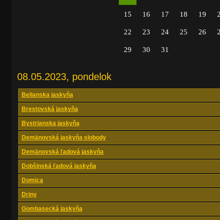
.
15
16
17
18
19
22
23
24
25
26
29
30
31
08.05.2023, pondelok
Belianska jaskyňa
Brestovská jaskyňa
Bystrianska jaskyňa
Demänovská jaskyňa slobody
Demänovská ľadová jaskyňa
Dobšinská ľadová jaskyňa
Domica
Driny
.
Gombasecká jaskyňa