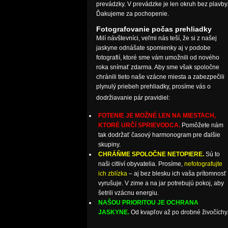
prevádzky. V prevádzke je len okruh bez plavby
Ďakujeme za pochopenie.
Fotografovanie počas prehliadky
Milí návštevníci, veľmi nás teší, že si z našej
jaskyne odnášate spomienky aj v podobe
fotografií, ktoré sme vám umožnili od nového
roka snímať zdarma. Aby sme však spoločne
chránili tieto naše vzácne miesta a zabezpečili
plynulý priebeh prehliadky, prosíme vás o
dodržiavanie pár pravidiel:
FOTENIE JE MOŽNÉ LEN NA MIESTACH,
KTORÉ URČÍ SPRIEVODCA.
Pomôžete nám
tak dodržať časový harmonogram pre ďalšie
skupiny.
CHRÁŇME SPOLOČNE NETOPIERE.
Sú to
naši citliví obyvatelia. Prosíme,
nefotografujte
ich zblízka
– aj bez blesku ich vaša prítomnosť
vyrušuje. V zime a na jar potrebujú pokoj, aby
šetrili vzácnu energiu.
NAŠOU PRIORITOU JE OCHRANA
JASKYNE.
Od kvapľov až po drobné živočíchy