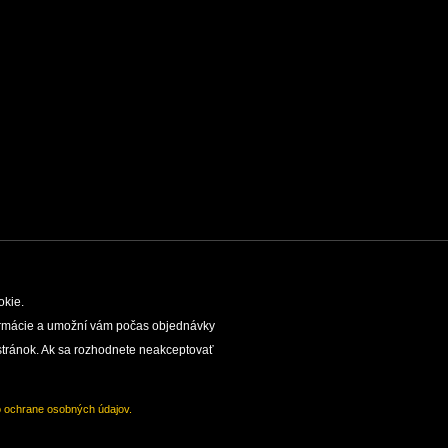
okie.
nformácie a umožní vám počas objednávky
EDIČNÁ ČINNOSŤ
SPRÁVA SLOVENSKÝCH
tránok. Ak sa rozhodnete neakceptovať
o ochrane osobných údajov.