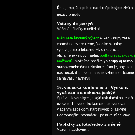
Ďakujeme, že spolu s nami rešpektujete živú aj
neživú prírodu!
Vstupy do jaskýň
Vážené učiteľky a učitelia!
Plánujete školský výlet?
Aj keď vstupy zatiaľ
vopred nerezervujeme, školské skupiny
vybavujeme priebežne. Ak sa kapacita
oficiálneho vstupu naplní,
podľa prevádzkových
možností
umožníme pre školy
vstupy aj mimo
stanoveného času
. Naším cieľom je, aby ste u
nás nečakali dlhšie, než je nevyhnutné. Tešíme
sa na vašu návštevu!
16. vedecká konferencia - Výskum,
využívanie a ochrana jaskýň
Správa slovenských jaskýň uskutoční na jeseň
už svoju 16. vedeckú konferenciu venovanú
viacerým aspektom starostlivosti o jaskyne.
Podrobnejšie informácie - po kliknutí na Viac....
Poplatky za foto/video zrušené
Vážení návštevníci,