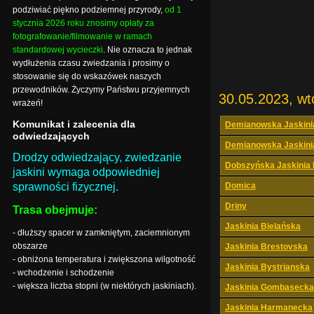
podziwiać piękno podziemnej przyrody,
od 1
stycznia 2026 roku znosimy opłaty za
fotografowanie/filmowanie w ramach
standardowej wycieczki
. Nie oznacza to jednak
wydłużenia czasu zwiedzania i prosimy o
stosowanie się do wskazówek naszych
przewodników. Życzymy Państwu przyjemnych
30.05.2023, wt
wrażeń!
Komunikat i zalecenia dla
Demianowska Jaskini
odwiedzających
Demianowska Jaskini
Drodzy odwiedzający, zwiedzanie
Dobszyńska Jaskinia
jaskini wymaga odpowiedniej
sprawności fizycznej.
Domica
Driny
Trasa obejmuje:
Jaskinia Bielańska
- dłuższy spacer w zamkniętym, zaciemnionym
obszarze
Jaskinia Brestovska
- obniżona temperatura i zwiększona wilgotność
Jaskinia Bystrianska
- wchodzenie i schodzenie
- większa liczba stopni (w niektórych jaskiniach).
Jaskinia Gombasecka
Jaskinia Harmanecka