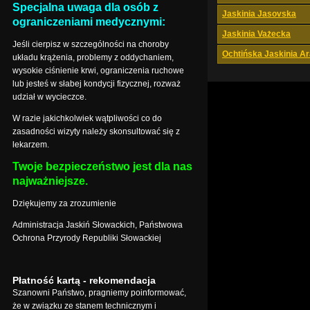
Specjalna uwaga dla osób z
Jaskinia Jasovska
ograniczeniami medycznymi:
Jaskinia Vażecka
Jeśli cierpisz w szczególności na choroby
Ochtińska Jaskinia A
układu krążenia, problemy z oddychaniem,
wysokie ciśnienie krwi, ograniczenia ruchowe
lub jesteś w słabej kondycji fizycznej, rozważ
udział w wycieczce.
W razie jakichkolwiek wątpliwości co do
zasadności wizyty należy skonsultować się z
lekarzem.
Twoje bezpieczeństwo jest dla nas
najważniejsze.
Dziękujemy za zrozumienie
Administracja Jaskiń Słowackich, Państwowa
Ochrona Przyrody Republiki Słowackiej
Płatność kartą - rekomendacja
Szanowni Państwo, pragniemy poinformować,
że w związku ze stanem technicznym i