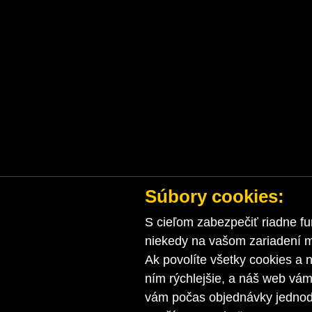
Súbory cookies:
S cieľom zabezpečiť riadne fu
niekedy na vašom zariadení ma
Ak povolíte všetky cookies a n
ním rýchlejšie, a náš web vá
vám počas objednávky jednodu