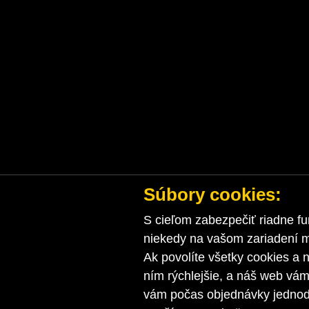
Súbory cookies:
S cieľom zabezpečiť riadne fu
niekedy na vašom zariadení ma
Ak povolíte všetky cookies a n
ním rýchlejšie, a náš web vá
vám počas objednávky jednodu