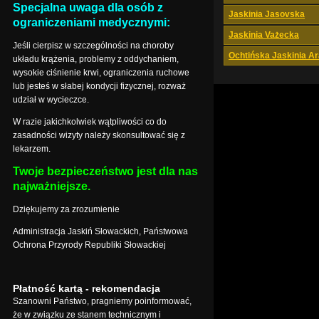
Specjalna uwaga dla osób z
Jaskinia Jasovska
ograniczeniami medycznymi:
Jaskinia Vażecka
Jeśli cierpisz w szczególności na choroby
Ochtińska Jaskinia A
układu krążenia, problemy z oddychaniem,
wysokie ciśnienie krwi, ograniczenia ruchowe
lub jesteś w słabej kondycji fizycznej, rozważ
udział w wycieczce.
W razie jakichkolwiek wątpliwości co do
zasadności wizyty należy skonsultować się z
lekarzem.
Twoje bezpieczeństwo jest dla nas
najważniejsze.
Dziękujemy za zrozumienie
Administracja Jaskiń Słowackich, Państwowa
Ochrona Przyrody Republiki Słowackiej
Płatność kartą - rekomendacja
Szanowni Państwo, pragniemy poinformować,
że w związku ze stanem technicznym i