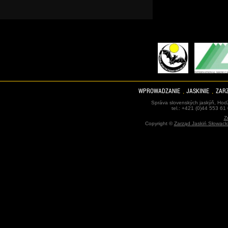
WPROWADZANIE
JASKINIE
ZARZ
Správa slovenských jaskýň, Hodž
tel.: +421 (0)44 553 61
Z
Copyright ©
Zarząd Jaskiń Słowack