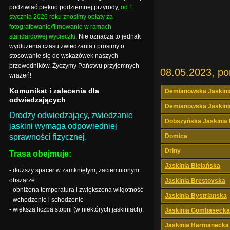
podziwiać piękno podziemnej przyrody,
od 1
stycznia 2026 roku znosimy opłaty za
fotografowanie/filmowanie w ramach
standardowej wycieczki
. Nie oznacza to jednak
wydłużenia czasu zwiedzania i prosimy o
stosowanie się do wskazówek naszych
przewodników. Życzymy Państwu przyjemnych
08.05.2023, po
wrażeń!
Komunikat i zalecenia dla
Demianowska Jaskini
odwiedzających
Demianowska Jaskini
Drodzy odwiedzający, zwiedzanie
Dobszyńska Jaskinia
jaskini wymaga odpowiedniej
sprawności fizycznej.
Domica
Driny
Trasa obejmuje:
Jaskinia Bielańska
- dłuższy spacer w zamkniętym, zaciemnionym
obszarze
Jaskinia Brestovska
- obniżona temperatura i zwiększona wilgotność
Jaskinia Bystrianska
- wchodzenie i schodzenie
- większa liczba stopni (w niektórych jaskiniach).
Jaskinia Gombasecka
Jaskinia Harmanecka