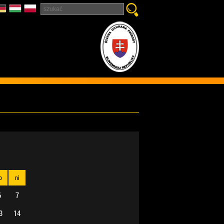
o
ni
6
7
3
14