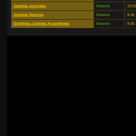
Jaskinia Jasovska
Otwarte
10:00
Jaskinia Vażecka
Otwarte
9:30,
Ochtińska Jaskinia Aragonitowa
Otwarte
9:30,
s