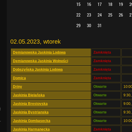
15
16
17
18
19
2
22
23
24
25
26
2
29
30
31
02.05.2023, wtorek
Demianowska Jaskinia Lodowa
Zamknięta
Demianowska Jaskinia Wolności
Zamknięta
Dobszyńska Jaskinia Lodowa
Zamknięta
Domica
Zamknięta
Driny
Otwarte
10:00
Jaskinia Bielańska
Otwarte
9:30,
Jaskinia Brestovska
Otwarte
9:00,
ć
Jaskinia Bystrianska
Otwarte
9:30,
.
Jaskinia Gombasecka
Otwarte
10:00
Jaskinia Harmanecka
Zamknięta