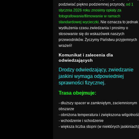
podziwiać piękno podziemnej przyrody,
od 1
stycznia 2026 roku znosimy opłaty za
fotografowanie/filmowanie w ramach
standardowej wycieczki
. Nie oznacza to jednak
wydłużenia czasu zwiedzania i prosimy o
stosowanie się do wskazówek naszych
przewodników. Życzymy Państwu przyjemnych
wrażeń!
Komunikat i zalecenia dla
odwiedzających
Drodzy odwiedzający, zwiedzanie
jaskini wymaga odpowiedniej
sprawności fizycznej.
Trasa obejmuje:
- dłuższy spacer w zamkniętym, zaciemnionym
obszarze
- obniżona temperatura i zwiększona wilgotnoś
- wchodzenie i schodzenie
- większa liczba stopni (w niektórych jaskiniach)