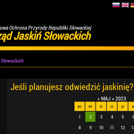
wa Ochrona Przyrody Republiki Słowackiej
ząd Jaskiń Słowackich
ń Słowackich
Jeśli planujesz odwiedzić jaskinię?
«
MAJ
»
2023
po
wt
śr
cz
pi
s
1
2
3
4
5
8
9
10
11
12
1