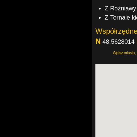
Z Rożniawy 
Z Tornale k
Współrzędn
N
48,5628014
Wpisz miasto,