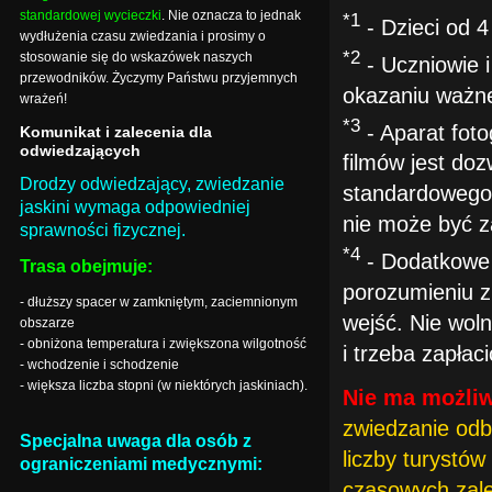
standardowej wycieczki
. Nie oznacza to jednak
*1
- Dzieci od 4 
wydłużenia czasu zwiedzania i prosimy o
*2
stosowanie się do wskazówek naszych
- Uczniowie 
przewodników. Życzymy Państwu przyjemnych
okazaniu ważne
wrażeń!
*3
- Aparat foto
Komunikat i zalecenia dla
odwiedzających
filmów jest doz
Drodzy odwiedzający, zwiedzanie
standardowego 
jaskini wymaga odpowiedniej
nie może być z
sprawności fizycznej.
*4
- Dodatkowe 
Trasa obejmuje:
porozumieniu z
- dłuższy spacer w zamkniętym, zaciemnionym
wejść. Nie wol
obszarze
- obniżona temperatura i zwiększona wilgotność
i trzeba zapłaci
- wchodzenie i schodzenie
- większa liczba stopni (w niektórych jaskiniach).
Nie ma możliw
zwiedzanie odb
Specjalna uwaga dla osób z
liczby turystów
ograniczeniami medycznymi:
czasowych zależ