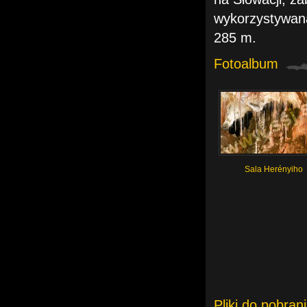
wykorzystywana 
285 m.
Fotoalbum
Sala Herényiho
Pliki do pobran