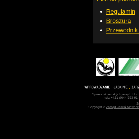
Regulamin
Broszura
Przewodnik 
WPROWADZANIE
JASKINIE
ZARZ
Správa slovenských jaskýň, Hodž
tel.: +421 (0)44 553 61
Z
Copyright ©
Zarząd Jaskiń Słowack