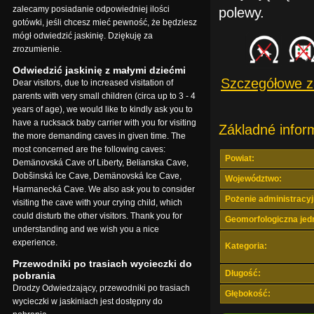
zalecamy posiadanie odpowiedniej ilości
polewy.
gotówki, jeśli chcesz mieć pewność, że będziesz
mógł odwiedzić jaskinię. Dziękuję za
zrozumienie.
Odwiedzić jaskinię z małymi dziećmi
Szczegółowe z
Dear visitors, due to increased visitation of
parents with very small children (circa up to 3 - 4
years of age), we would like to kindly ask you to
have a rucksack baby carrier with you for visiting
Základné infor
the more demanding caves in given time. The
most concerned are the following caves:
Powiat:
Demänovská Cave of Liberty, Belianska Cave,
Dobšinská Ice Cave, Demänovská Ice Cave,
Województwo:
Harmanecká Cave. We also ask you to consider
Pożenie administracyj
visiting the cave with your crying child, which
could disturb the other visitors. Thank you for
Geomorfologiczna jed
understanding and we wish you a nice
experience.
Kategoria:
Przewodniki po trasiach wycieczki do
Długość:
pobrania
Drodzy Odwiedzający, przewodniki po trasiach
Głębokość:
wycieczki w jaskiniach jest dostępny do