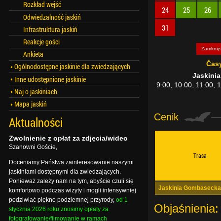
Rozkład wejść
24
25
26
Odwiedzalność jaskiń
31
Infrastruktura jaskiń
Reakcje gości
Zamknię
Ankieta
Čas
Ogólnodostępne jaskinie dla zwiedzających
Jaskini
Inne udostępnione jaskinie
9:00, 10:00, 11:00, 
Naj o jaskiniach
Mapa jaskiń
Cenik
Aktualności
Zwolnienie z opłat za zdjęcia/wideo
Szanowni Goście,
Trasa
Doceniamy Państwa zainteresowanie naszymi
jaskiniami dostępnymi dla zwiedzających.
Ponieważ zależy nam na tym, abyście czuli się
Jaskinia Gombasecka
komfortowo podczas wizyty i mogli intensywniej
podziwiać piękno podziemnej przyrody,
od 1
Objaśnienia:
stycznia 2026 roku znosimy opłaty za
fotografowanie/filmowanie w ramach