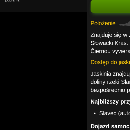
pobrania.
Położenie
Znajduje się w
Słowacki Kras.
Čiernou vyvier
Dostęp do jaski
Jaskinia znajd
doliny rzeki S
bezpośrednio pr
Najbliższy pr
Slavec (aut
Dojazd samoc