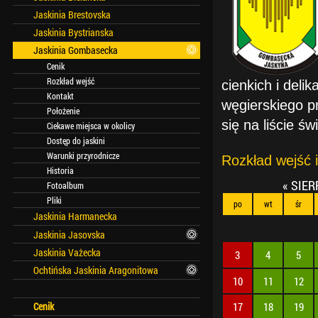
Jaskinia Brestovska
Jaskinia Bystrianska
Jaskinia Gombasecka
Cenik
Rozkład wejść
cienkich i del
Kontakt
węgierskiego pr
Położenie
się na liście ś
Ciekawe miejsca w okolicy
Dostęp do jaskini
Warunki przyrodnicze
Rozkład wejść i
Historia
«
SIER
Fotoalbum
Pliki
po
wt
śr
Jaskinia Harmanecka
Jaskinia Jasovska
Jaskinia Vażecka
3
4
5
Ochtińska Jaskinia Aragonitowa
10
11
12
17
18
19
Cenik