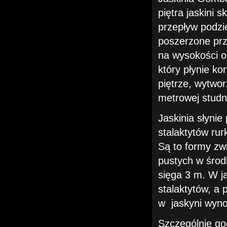
piętra jaskini 
przepływ podzi
poszerzone prz
na wysokości 
który płynie k
piętrze, wytwor
metrowej studn
Jaskinia słynie
stalaktytów ru
Są to formy zwi
pustych w środk
sięga 3 m. W ja
stalaktytów, a
w jaskyni wyno
Szczególnie go