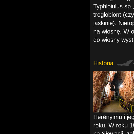
Typhloiulus sp.
troglobiont (cz
jaskinie). Niet
na wiosnę. W o
do wiosny wyst
Historia
Herényimu i je
roku. W roku 1
na Słowacji, za