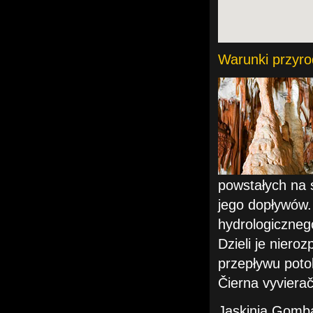
Warunki przyro
powstałych na s
jego dopływów.
hydrologicznego
Dzieli je nier
przepływu poto
Čierna vyviera
Jaskinia Gomba