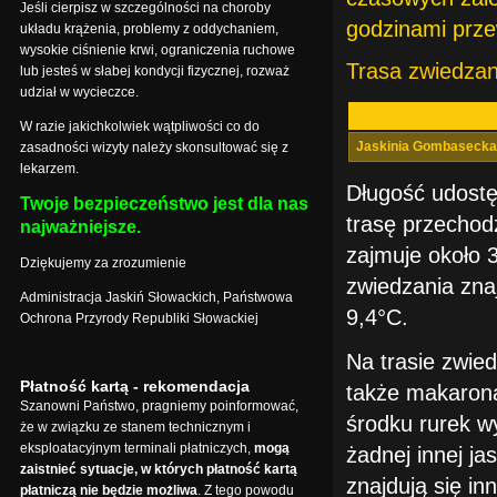
Jeśli cierpisz w szczególności na choroby
godzinami prze
układu krążenia, problemy z oddychaniem,
wysokie ciśnienie krwi, ograniczenia ruchowe
Trasa zwiedzan
lub jesteś w słabej kondycji fizycznej, rozważ
udział w wycieczce.
W razie jakichkolwiek wątpliwości co do
Jaskinia Gombasecka
zasadności wizyty należy skonsultować się z
lekarzem.
Długość udostę
Twoje bezpieczeństwo jest dla nas
trasę przechodz
najważniejsze.
zajmuje około 
Dziękujemy za zrozumienie
zwiedzania zna
Administracja Jaskiń Słowackich, Państwowa
9,4°C.
Ochrona Przyrody Republiki Słowackiej
Na trasie zwie
Płatność kartą - rekomendacja
także makarona
Szanowni Państwo, pragniemy poinformować,
środku rurek wy
że w związku ze stanem technicznym i
eksploatacyjnym terminali płatniczych,
mogą
żadnej innej ja
zaistnieć sytuacje, w których płatność kartą
znajdują się in
płatniczą nie będzie możliwa
. Z tego powodu