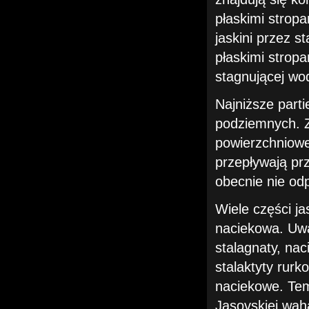
płaskimi strop
jaskini przez s
płaskimi strop
stagnującej wo
Najniższe part
podziemnych. Zn
powierzchniowe
przepływają prz
obecnie nie od
Wiele części ja
naciekowa. Uw
stalagnaty, na
stalaktyty rur
naciekowe. Tem
Jasovskiej wah