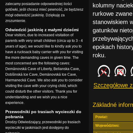
zalecamy posiadanie odpowiedniej ilości
kolumny naciek
gotówki, jeśli chcesz mieć pewność, że będziesz
rurkowe zwane 
mógł odwiedzić jaskinię. Dziękuję za
zrozumienie.
stanowiskiem w
gatunków nieto
Odwiedzić jaskinię z małymi dziećmi
Dear visitors, due to increased visitation of
przebywających
parents with very small children (circa up to 3 - 4
epokach history
years of age), we would like to kindly ask you to
have a rucksack baby carrier with you for visiting
roku.
the more demanding caves in given time. The
most concerned are the following caves:
Demänovská Cave of Liberty, Belianska Cave,
Dobšinská Ice Cave, Demänovská Ice Cave,
Harmanecká Cave. We also ask you to consider
Szczegółowe z
visiting the cave with your crying child, which
could disturb the other visitors. Thank you for
understanding and we wish you a nice
experience.
Základné infor
Przewodniki po trasiach wycieczki do
pobrania
Powiat:
Drodzy Odwiedzający, przewodniki po trasiach
Województwo:
wycieczki w jaskiniach jest dostępny do