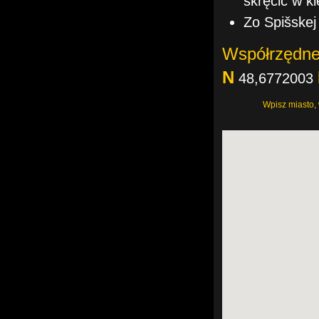
skręcić w k
Zo Spišskej
Współrzędn
N
48,6772003
Wpisz miasto,