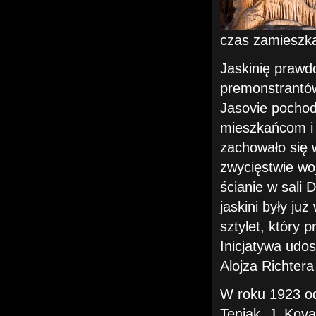
czas zamieszka
Jaskinię prawd
premonstrantów
Jasovie pochod
mieszkańcom i 
zachowało się 
zwycięstwie wo
ścianie w sali 
jaskini były j
sztylet, który 
Inicjatywa udos
Alojza Richter
W roku 1923 od
Tenjak, J. Kova