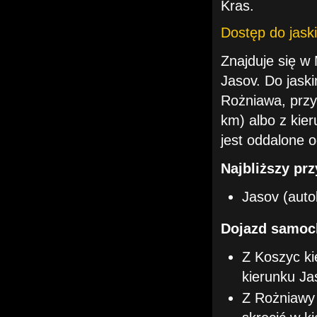
Kras.
Dostęp do jaski
Znajduje się w
Jasov. Do jask
Rożniawa, przy
km) albo z kie
jest oddalone 
Najbliższy pr
Jasov (auto
Dojazd samoc
Z Koszyc ki
kierunku Ja
Z Rożniawy