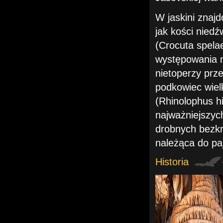
W jaskini znajd
jak kości niedź
(Crocuta spela
występowania n
nietoperzy prz
podkowiec wiel
(Rhinolophus hi
najważniejszyc
drobnych bezkr
należąca do pa
Historia