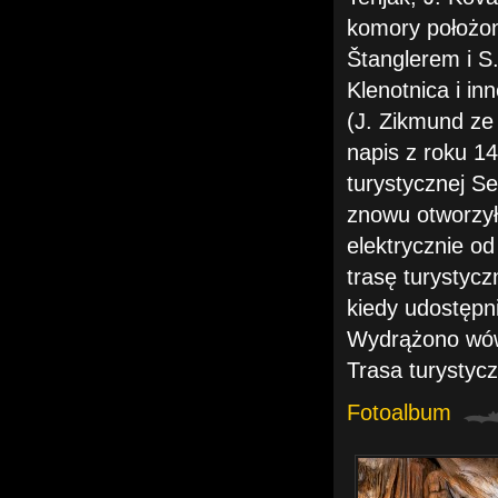
komory położon
Štanglerem i S.
Klenotnica i in
(J. Zikmund ze
napis z roku 1
turystycznej S
znowu otworzyła
elektrycznie o
trasę turystycz
kiedy udostępni
Wydrążono wówc
Trasa turystyc
Fotoalbum