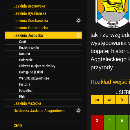
Jaskinia Brestovska
Jaskinia Bystrianska
Jaskinia Gombasecka
Jaskinia Harmanecka
jak i ze wzglę
Jaskinia Jasovska
Cenik
występowania w
Rozkład wejść
bogatej histori
Kontakt
Aggteleckiego K
Położenie
Ciekawe miejsca w okolicy
przyrody.
Dostęp do jaskini
Warunki przyrodnicze
Rozkład wejść i
Historia
Fotoalbum
«
SIER
Pliki
po
wt
śr
Jaskinia Vażecka
Ochtińska Jaskinia Aragonitowa
3
4
5
Cenik