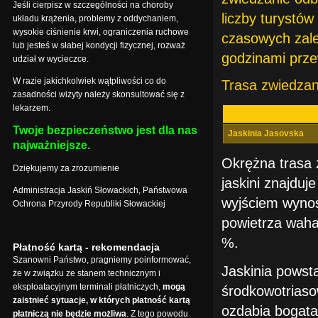
Jeśli cierpisz w szczególności na choroby
liczby turystów
układu krążenia, problemy z oddychaniem,
wysokie ciśnienie krwi, ograniczenia ruchowe
czasowych zależ
lub jesteś w słabej kondycji fizycznej, rozważ
godzinami prze
udział w wycieczce.
W razie jakichkolwiek wątpliwości co do
Trasa zwiedzan
zasadności wizyty należy skonsultować się z
lekarzem.
Twoje bezpieczeństwo jest dla nas
Jaskinia Jasovska
najważniejsze.
Okrężna trasa 
Dziękujemy za zrozumienie
jaskini znajdu
Administracja Jaskiń Słowackich, Państwowa
wyjściem wynos
Ochrona Przyrody Republiki Słowackiej
powietrza waha
%.
Płatność kartą - rekomendacja
Szanowni Państwo, pragniemy poinformować,
Jaskinia powst
że w związku ze stanem technicznym i
eksploatacyjnym terminali płatniczych,
mogą
środkowotriaso
zaistnieć sytuacje, w których płatność kartą
ozdabia bogata
płatniczą nie będzie możliwa
. Z tego powodu