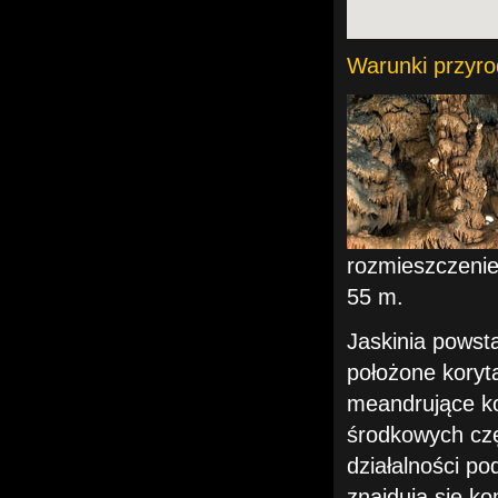
Warunki przyro
rozmieszczenie 
55 m.
Jaskinia powst
położone koryt
meandrujące ko
środkowych częś
działalności p
znajdują się ko