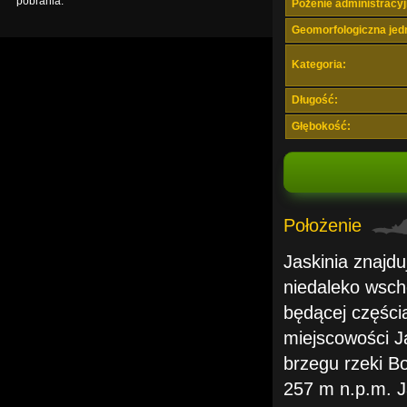
pobrania.
Pożenie administracyj
Geomorfologiczna jed
Kategoria:
Długość:
Głębokość:
Położenie
Jaskinia znajd
niedaleko wsch
będącej części
miejscowości J
brzegu rzeki B
257 m n.p.m. J