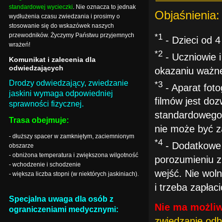
standardowej wycieczki
. Nie oznacza to jednak
Objaśnienia:
wydłużenia czasu zwiedzania i prosimy o
stosowanie się do wskazówek naszych
przewodników. Życzymy Państwu przyjemnych
*1
- Dzieci od 4 
wrażeń!
*2
- Uczniowie 
Komunikat i zalecenia dla
odwiedzających
okazaniu ważne
Drodzy odwiedzający, zwiedzanie
*3
- Aparat foto
jaskini wymaga odpowiedniej
filmów jest doz
sprawności fizycznej.
standardowego 
Trasa obejmuje:
nie może być z
- dłuższy spacer w zamkniętym, zaciemnionym
*4
- Dodatkowe 
obszarze
- obniżona temperatura i zwiększona wilgotność
porozumieniu z
- wchodzenie i schodzenie
wejść. Nie wol
- większa liczba stopni (w niektórych jaskiniach).
i trzeba zapłaci
Specjalna uwaga dla osób z
Nie ma możliw
ograniczeniami medycznymi:
zwiedzanie odb