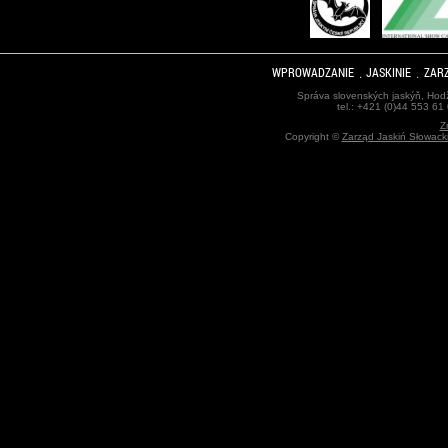
WPROWADZANIE
JASKINIE
ZARZ
Správa slovenských jaskýň, Hodž
tel.: +421 (0)44 553 61
Z
Copyright ©
Zarząd Jaskiń Słowack