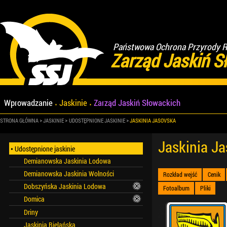
Państwowa Ochrona Przyrody Re
Zarząd Jaskiń S
Wprowadzanie
Jaskinie
Zarząd Jaskiń Słowackich
STRONA GŁÓWNA
JASKINIE
UDOSTĘPNIONE JASKINIE
JASKINIA JASOVSKA
Jaskinia J
Udostępnione jaskinie
Demianowska Jaskinia Lodowa
Demianowska Jaskinia Wolności
Rozkład wejść
Cenik
Dobszyńska Jaskinia Lodowa
Fotoalbum
Pliki
Domica
Driny
Jaskinia Bielańska