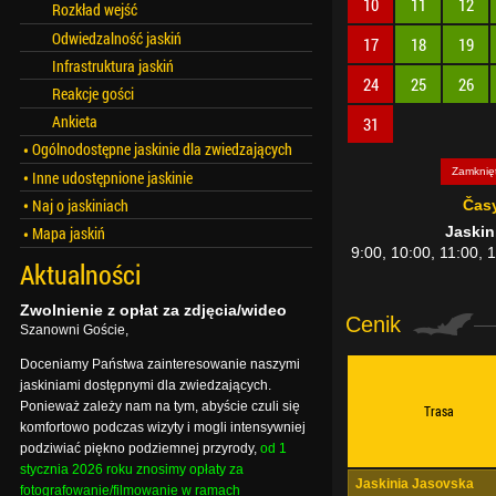
10
11
12
Rozkład wejść
Odwiedzalność jaskiń
17
18
19
Infrastruktura jaskiń
24
25
26
Reakcje gości
Ankieta
31
Ogólnodostępne jaskinie dla zwiedzających
Zamknię
Inne udostępnione jaskinie
Naj o jaskiniach
Čas
Mapa jaskiń
Jaskin
9:00, 10:00, 11:00, 
Aktualności
Zwolnienie z opłat za zdjęcia/wideo
Cenik
Szanowni Goście,
Doceniamy Państwa zainteresowanie naszymi
jaskiniami dostępnymi dla zwiedzających.
Ponieważ zależy nam na tym, abyście czuli się
Trasa
komfortowo podczas wizyty i mogli intensywniej
podziwiać piękno podziemnej przyrody,
od 1
stycznia 2026 roku znosimy opłaty za
Jaskinia Jasovska
fotografowanie/filmowanie w ramach