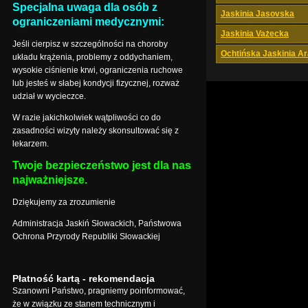
Specjalna uwaga dla osób z
Jaskinia Jasovska
ograniczeniami medycznymi:
Jaskinia Vażecka
Jeśli cierpisz w szczególności na choroby
Ochtińska Jaskinia A
układu krążenia, problemy z oddychaniem,
wysokie ciśnienie krwi, ograniczenia ruchowe
lub jesteś w słabej kondycji fizycznej, rozważ
udział w wycieczce.
W razie jakichkolwiek wątpliwości co do
zasadności wizyty należy skonsultować się z
lekarzem.
Twoje bezpieczeństwo jest dla nas
najważniejsze.
Dziękujemy za zrozumienie
Administracja Jaskiń Słowackich, Państwowa
Ochrona Przyrody Republiki Słowackiej
Płatność kartą - rekomendacja
Szanowni Państwo, pragniemy poinformować,
że w związku ze stanem technicznym i