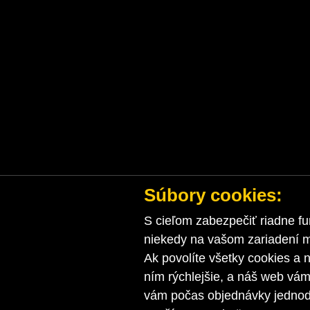
Súbory cookies:
S cieľom zabezpečiť riadne fu
niekedy na vašom zariadení ma
Ak povolíte všetky cookies a n
ním rýchlejšie, a náš web vá
vám počas objednávky jednodu