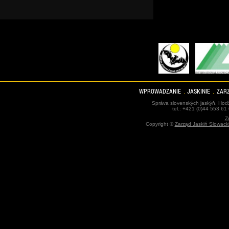
WPROWADZANIE
JASKINIE
ZARZ
Správa slovenských jaskýň, Hodž
tel.: +421 (0)44 553 61
Z
Copyright ©
Zarząd Jaskiń Słowack