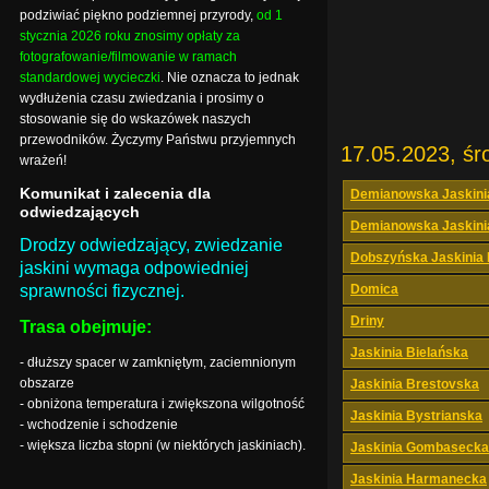
podziwiać piękno podziemnej przyrody,
od 1
stycznia 2026 roku znosimy opłaty za
fotografowanie/filmowanie w ramach
standardowej wycieczki
. Nie oznacza to jednak
wydłużenia czasu zwiedzania i prosimy o
stosowanie się do wskazówek naszych
przewodników. Życzymy Państwu przyjemnych
17.05.2023, śr
wrażeń!
Komunikat i zalecenia dla
Demianowska Jaskini
odwiedzających
Demianowska Jaskini
Drodzy odwiedzający, zwiedzanie
Dobszyńska Jaskinia
jaskini wymaga odpowiedniej
sprawności fizycznej.
Domica
Driny
Trasa obejmuje:
Jaskinia Bielańska
- dłuższy spacer w zamkniętym, zaciemnionym
obszarze
Jaskinia Brestovska
- obniżona temperatura i zwiększona wilgotność
Jaskinia Bystrianska
- wchodzenie i schodzenie
- większa liczba stopni (w niektórych jaskiniach).
Jaskinia Gombasecka
Jaskinia Harmanecka