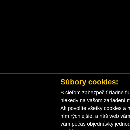
Súbory cookies:
S cieľom zabezpečiť riadne fu
niekedy na vašom zariadení ma
Ak povolíte všetky cookies a n
ním rýchlejšie, a náš web vá
vám počas objednávky jednodu