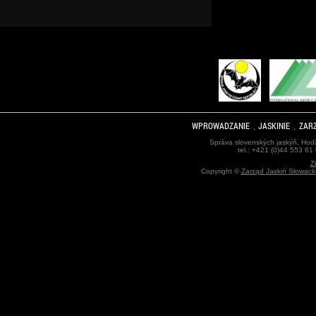
WPROWADZANIE
JASKINIE
ZARZ
Správa slovenských jaskýň, Hodž
tel.: +421 (0)44 553 61
Z
Copyright ©
Zarząd Jaskiń Słowack