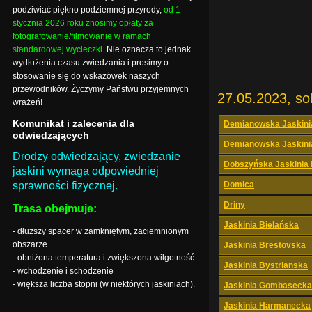
podziwiać piękno podziemnej przyrody,
od 1
stycznia 2026 roku znosimy opłaty za
fotografowanie/filmowanie w ramach
standardowej wycieczki
. Nie oznacza to jednak
wydłużenia czasu zwiedzania i prosimy o
stosowanie się do wskazówek naszych
przewodników. Życzymy Państwu przyjemnych
27.05.2023, so
wrażeń!
Komunikat i zalecenia dla
Demianowska Jaskini
odwiedzających
Demianowska Jaskini
Drodzy odwiedzający, zwiedzanie
Dobszyńska Jaskinia
jaskini wymaga odpowiedniej
sprawności fizycznej.
Domica
Driny
Trasa obejmuje:
Jaskinia Bielańska
- dłuższy spacer w zamkniętym, zaciemnionym
obszarze
Jaskinia Brestovska
- obniżona temperatura i zwiększona wilgotność
Jaskinia Bystrianska
- wchodzenie i schodzenie
- większa liczba stopni (w niektórych jaskiniach).
Jaskinia Gombasecka
Jaskinia Harmanecka