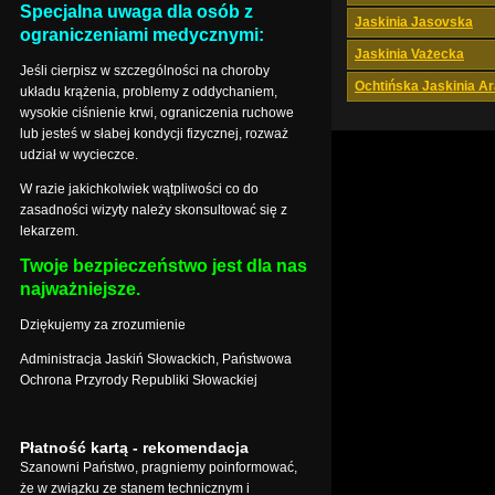
Specjalna uwaga dla osób z
Jaskinia Jasovska
ograniczeniami medycznymi:
Jaskinia Vażecka
Jeśli cierpisz w szczególności na choroby
Ochtińska Jaskinia A
układu krążenia, problemy z oddychaniem,
wysokie ciśnienie krwi, ograniczenia ruchowe
lub jesteś w słabej kondycji fizycznej, rozważ
udział w wycieczce.
W razie jakichkolwiek wątpliwości co do
zasadności wizyty należy skonsultować się z
lekarzem.
Twoje bezpieczeństwo jest dla nas
najważniejsze.
Dziękujemy za zrozumienie
Administracja Jaskiń Słowackich, Państwowa
Ochrona Przyrody Republiki Słowackiej
Płatność kartą - rekomendacja
Szanowni Państwo, pragniemy poinformować,
że w związku ze stanem technicznym i