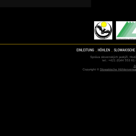
EINLEITUNG
HÖHLEN
SLOWAKISCHE
Správa slovenských jaskýň, Hodž
tel.: +421 (0)44 553 61
Z
Copyright ©
Slowakische Höhlenverwa