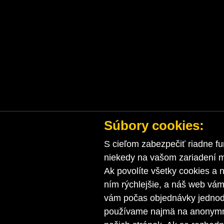
Súbory cookies:
S cieľom zabezpečiť riadne fu
niekedy na vašom zariadení ma
Ak povolíte všetky cookies a n
ním rýchlejšie, a náš web vá
vám počas objednávky jednodu
používame najmä na anonymnú