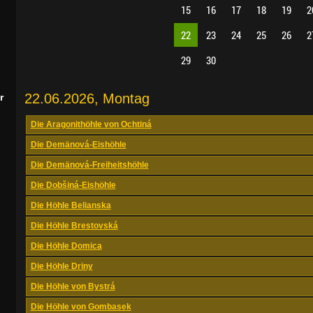
15
16
17
18
19
2
22
23
24
25
26
2
29
30
22.06.2026, Montag
r
Die Aragonithöhle von Ochtiná
Die Demänová-Eishöhle
Die Demänová-Freiheitshöhle
Die Dobšiná-Eishöhle
Die Höhle Belianska
Die Höhle Brestovská
Die Höhle Domica
Die Höhle Driny
Die Höhle von Bystrá
Die Höhle von Gombasek