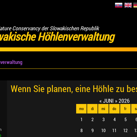
ature Conservancy der Slowakischen Republik
wakische Höhlenverwaltung
verwaltung
Wenn Sie planen, eine Höhle zu b
«
JUNI
»
2026
mo
di
mi
do
fr
s
1
2
3
4
5
8
9
10
11
12
1
n
b