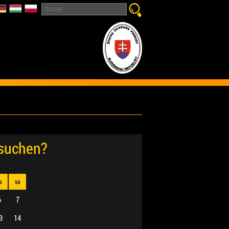
esuchen?
a
sa
6
7
3
14